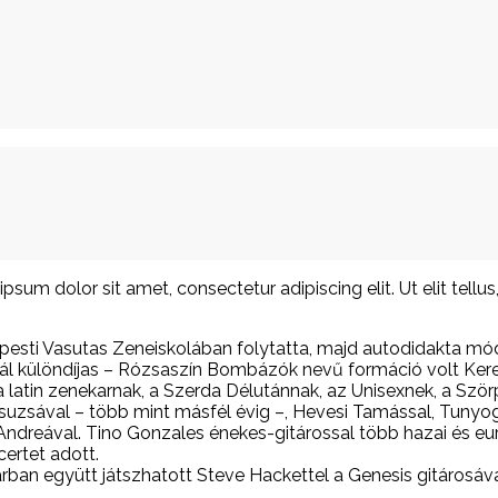
ipsum dolor sit amet, consectetur adipiscing elit. Ut elit tellu
pesti Vasutas Zeneiskolában folytatta, majd autodidakta m
vál különdíjas – Rózsaszín Bombázók nevű formáció volt Ker
a latin zenekarnak, a Szerda Délutánnak, az Unisexnek, a Szö
Zsuzsával – több mint másfél évig –, Hevesi Tamással, Tunyogi 
 Andreával. Tino Gonzales énekes-gitárossal több hazai és eu
ertet adott.
ban együtt játszhatott Steve Hackettel a Genesis gitárosáva