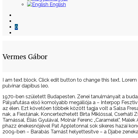
English
0
Vermes Gábor
Skip
I am text block. Click edit button to change this text. Lorem 
to
pulvinar dapibus leo.
content
1970-ben született Budapesten. Zenei tanulmányait a buda
Pályafutása első komolyabb megállója a – Interpop Feszti
az élen. Ezt követően többek között tagja volt a Salsa Fres
nak, a Fiestának. Koncertezhetett Birta Miklóssal, Cserháti 
Tamással, Éliás Gyulával, Molnár Ferenc „Caramelel”, Malek
phazz énekesnőjével Pat Appletonnal sok sikeres hazai konc
2009-ben – Barabás Tamást helyettesítve – a Djabe zenekar