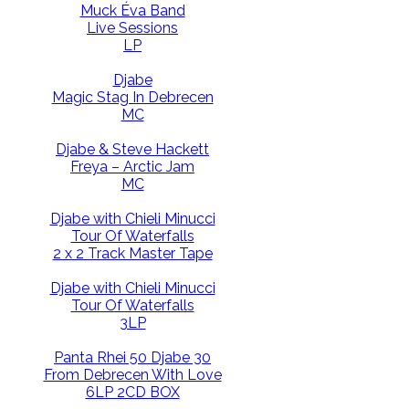
Muck Éva Band
Live Sessions
LP
Djabe
Magic Stag In Debrecen
MC
Djabe & Steve Hackett
Freya – Arctic Jam
MC
Djabe with Chieli Minucci
Tour Of Waterfalls
2 x 2 Track Master Tape
Djabe with Chieli Minucci
Tour Of Waterfalls
3LP
Panta Rhei 50 Djabe 30
From Debrecen With Love
6LP 2CD BOX