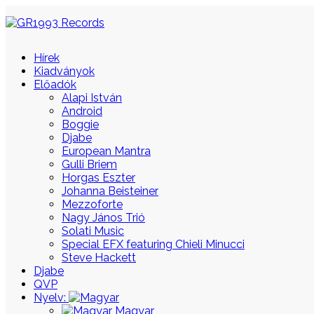
Hírek
Kiadványok
Előadók
Alapi István
Android
Boggie
Djabe
European Mantra
Gulli Briem
Horgas Eszter
Johanna Beisteiner
Mezzoforte
Nagy János Trió
Solati Music
Special EFX featuring Chieli Minucci
Steve Hackett
Djabe
QVP
Nyelv:
Magyar