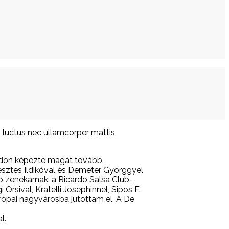
s, luctus nec ullamcorper mattis,
ódon képezte magát tovább.
esztes Ildikóval és Demeter Györggyel
rp zenekarnak, a Ricardo Salsa Club-
Orsival, Kratelli Josephinnel, Sipos F.
rópai nagyvárosba jutottam el. A De
l.