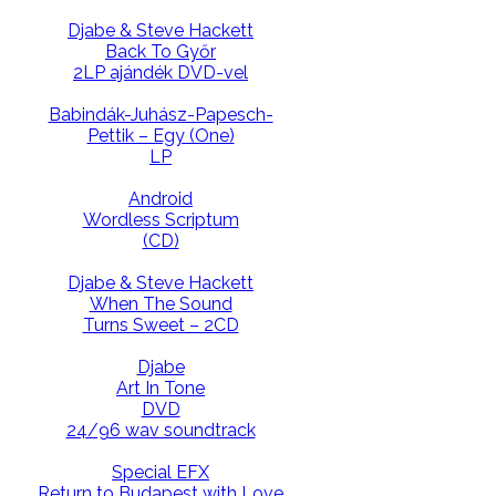
Djabe & Steve Hackett
Back To Győr
2LP ajándék DVD-vel
Babindák-Juhász-Papesch-
Pettik – Egy (One)
LP
Android
Wordless Scriptum
(CD)
Djabe & Steve Hackett
When The Sound
Turns Sweet – 2CD
Djabe
Art In Tone
DVD
24/96 wav soundtrack
Special EFX
Return to Budapest with Love