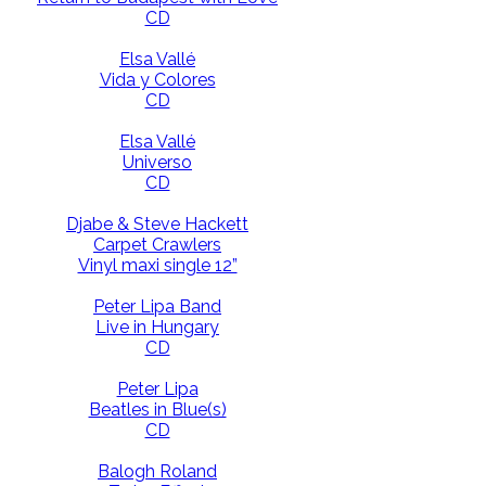
CD
Elsa Vallé
Vida y Colores
CD
Elsa Vallé
Universo
CD
Djabe & Steve Hackett
Carpet Crawlers
Vinyl maxi single 12”
Peter Lipa Band
Live in Hungary
CD
Peter Lipa
Beatles in Blue(s)
CD
Balogh Roland