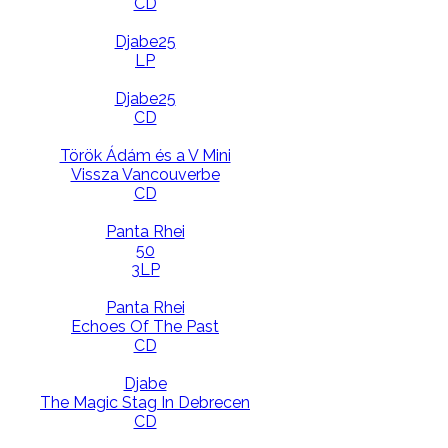
CD
Djabe25
LP
Djabe25
CD
Török Ádám és a V Mini
Vissza Vancouverbe
CD
Panta Rhei
50
3LP
Panta Rhei
Echoes Of The Past
CD
Djabe
The Magic Stag In Debrecen
CD