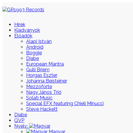
Hírek
Kiadványok
Előadók
Alapi István
Android
Boggie
Djabe
European Mantra
Gulli Briem
Horgas Eszter
Johanna Beisteiner
Mezzoforte
Nagy János Trió
Solati Music
Special EFX featuring Chieli Minucci
Steve Hackett
Djabe
QVP
Nyelv:
Magyar