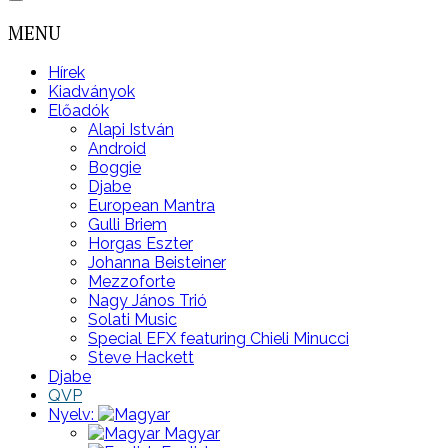
MENU
Hírek
Kiadványok
Előadók
Alapi István
Android
Boggie
Djabe
European Mantra
Gulli Briem
Horgas Eszter
Johanna Beisteiner
Mezzoforte
Nagy János Trió
Solati Music
Special EFX featuring Chieli Minucci
Steve Hackett
Djabe
QVP
Nyelv:
Magyar