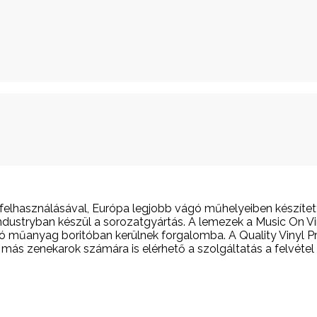
felhasználásával, Európa legjobb vágó műhelyeiben készítet
dustryban készül a sorozatgyártás. A lemezek a Music On V
ó műanyag boritóban kerülnek forgalomba. A Quality Vinyl P
más zenekarok számára is elérhető a szolgáltatás a felvétel 