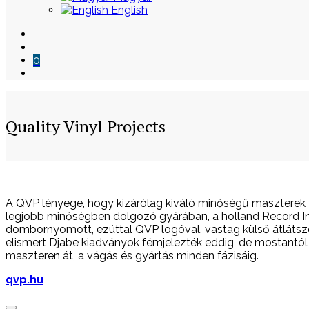
English
0
Quality Vinyl Projects
Skip
to
A QVP lényege, hogy kizárólag kiváló minőségű maszterek 
content
legjobb minőségben dolgozó gyárában, a holland Record In
dombornyomott, ezúttal QVP logóval, vastag külső átlátsz
elismert Djabe kiadványok fémjelezték eddig, de mostantól 
maszteren át, a vágás és gyártás minden fázisáig.
qvp.hu