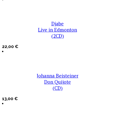
Djabe
Live in Edmonton
(2CD)
22,00
€
Johanna Beisteiner
Don Quijote
(CD)
13,00
€