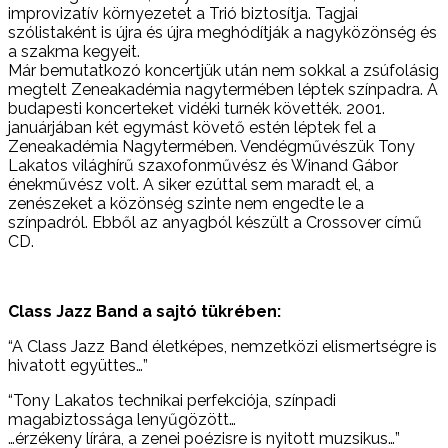
improvizatív környezetet a Trió biztosítja. Tagjai
szólistaként is újra és újra meghódítják a nagyközönség és
a szakma kegyeit.
Már bemutatkozó koncertjük után nem sokkal a zsúfolásig
megtelt Zeneakadémia nagytermében léptek színpadra. A
budapesti koncerteket vidéki turnék követték. 2001.
januárjában két egymást követő estén léptek fel a
Zeneakadémia Nagytermében. Vendégművészük Tony
Lakatos világhírű szaxofonművész és Winand Gábor
énekművész volt. A siker ezúttal sem maradt el, a
zenészeket a közönség szinte nem engedte le a
színpadról. Ebből az anyagból készült a Crossover című
CD.
Class Jazz Band a sajtó tükrében:
“A Class Jazz Band életképes, nemzetközi elismertségre is
hivatott együttes…”
“Tony Lakatos technikai perfekciója, színpadi
magabiztossága lenyűgözött…
…érzékeny lírára, a zenei poézisre is nyitott muzsikus…”