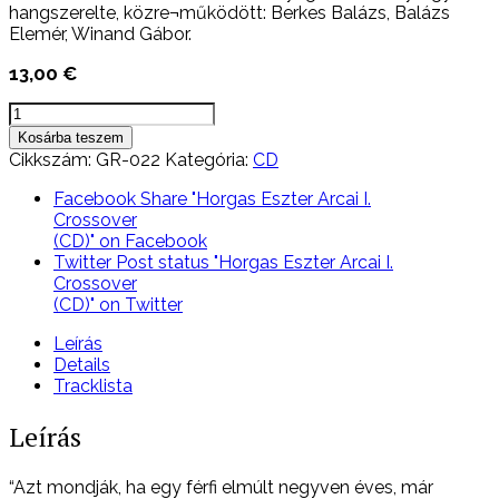
hangszerelte, közre¬működött: Berkes Balázs, Balázs
Elemér, Winand Gábor.
13,00
€
Horgas
Eszter
Kosárba teszem
Arcai
Cikkszám:
GR-022
Kategória:
CD
I.
Crossover
Facebook
Share "Horgas Eszter Arcai I.
(CD)
Crossover
mennyiség
(CD)" on Facebook
Twitter
Post status "Horgas Eszter Arcai I.
Crossover
(CD)" on Twitter
Leírás
Details
Tracklista
Leírás
“Azt mondják, ha egy férfi elmúlt negyven éves, már