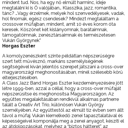
mindent tud. Nos, ha egy nő elmúlt harminc, ideje
megtalálni ki is Ő valójában… Klasszika, jazz, romantika,
tánc? …Vagy érzelmek, melyek hol szenvedélyesek, vadak,
hol finomak, egész csendesek? Mindezt megtaláltam a
crossover műfajban, mindent, amit 10 éves korom óta
keresek. Köszönet két kislányomnak, barátaimnak,
támogatóimnak, zenésztársaimnak és természetesen
Vukán Györgynek”
Horgas Eszter
A komolyzenészként szinte példátlan népszerűségre
szert tett művésznő, markáns személyiségének
segítségével kíván jelentős szerepet játszani a cross-over
magyarországi meghonosításában, minél szélesebb körű
elterjesztésében.
A Class Jazz Band Horgas Eszter kezdeményezésére jött
létre 1999-ben, azzal a céllal, hogy a cross-over műfaját
népszerűsítse és meghonosítsa Magyarországon. Az
együttes megalakításában rendkívül alkalmas partnerre
talált a Creativ Art Trio, különösen Vukán György
személyében. Az együttestől az elmúlt tíz évben sem állt
távol a műfaj. Vukán kiemelkedő zenei tapasztalatával és
képességeivel komponálja meg a zenei anyagot, készíti el
az átdolgozásokat, melyhez a “biztos hátteret”, az