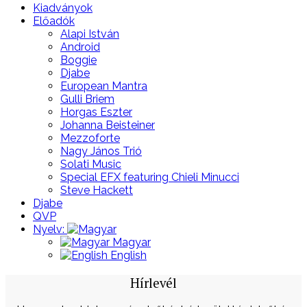
Kiadványok
Előadók
Alapi István
Android
Boggie
Djabe
European Mantra
Gulli Briem
Horgas Eszter
Johanna Beisteiner
Mezzoforte
Nagy János Trió
Solati Music
Special EFX featuring Chieli Minucci
Steve Hackett
Djabe
QVP
Nyelv:
Magyar
English
Hírlevél