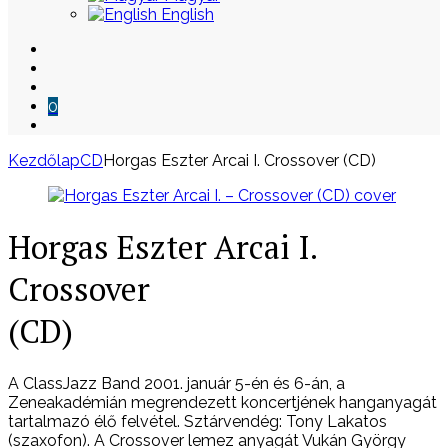
English
0
Kezdőlap
CD
Horgas Eszter Arcai I. Crossover (CD)
Skip
to
content
Horgas Eszter Arcai I.
Crossover
(CD)
A ClassJazz Band 2001. január 5-én és 6-án, a
Zeneakadémián megrendezett koncertjének hanganyagát
tartalmazó élő felvétel. Sztárvendég: Tony Lakatos
(szaxofon). A Crossover lemez anyagát Vukán György