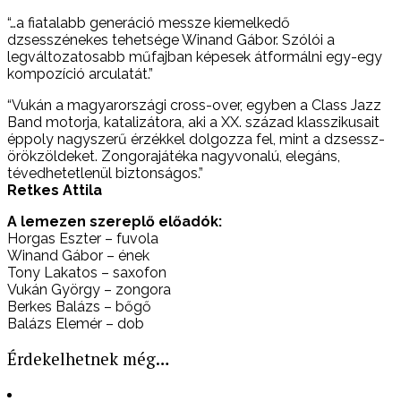
“…a fiatalabb generáció messze kiemelkedő
dzsesszénekes tehetsége Winand Gábor. Szólói a
legváltozatosabb műfajban képesek átformálni egy-egy
kompozíció arculatát.”
“Vukán a magyarországi cross-over, egyben a Class Jazz
Band motorja, katalizátora, aki a XX. század klasszikusait
éppoly nagyszerű érzékkel dolgozza fel, mint a dzsessz-
örökzöldeket. Zongorajátéka nagyvonalú, elegáns,
tévedhetetlenül biztonságos.”
Retkes Attila
A lemezen szereplő előadók:
Horgas Eszter – fuvola
Winand Gábor – ének
Tony Lakatos – saxofon
Vukán György – zongora
Berkes Balázs – bőgő
Balázs Elemér – dob
Érdekelhetnek még…