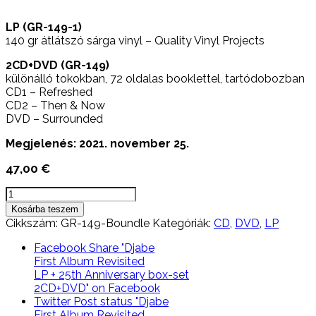
LP (GR-149-1)
140 gr átlátszó sárga vinyl – Quality Vinyl Projects
2CD+DVD (GR-149)
különálló tokokban, 72 oldalas booklettel, tartódobozban
CD1 – Refreshed
CD2 – Then & Now
DVD – Surrounded
Megjelenés: 2021. november 25.
47,00
€
Djabe
First
Kosárba teszem
Album
Cikkszám:
GR-149-Boundle
Kategóriák:
CD
,
DVD
,
LP
Revisited
LP
Facebook
Share "Djabe
+
First Album Revisited
25th
LP + 25th Anniversary box-set
Anniversary
2CD+DVD" on Facebook
box-
Twitter
Post status "Djabe
set
First Album Revisited