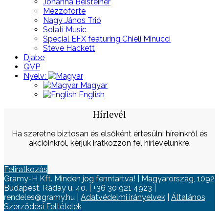
Johanna Beisteiner
Mezzoforte
Nagy János Trió
Solati Music
Special EFX featuring Chieli Minucci
Steve Hackett
Djabe
QVP
Nyelv:
Magyar
English
Hírlevél
Ha szeretne biztosan és elsőként értesülni híreinkről és
akcióinkról, kérjük iratkozzon fel hírlevelünkre.
Feliratkozás
Gramy-H Kft. Minden jog fenntartva! | Magyarország, 1092
Budapest, Ráday u. 40. | +36 30 921 4923 |
rendeles@gramy.hu |
Adatvédelmi irányelvek
|
Általános
Szerződési Feltételek