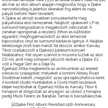
aki már az első album alapján megjósolta, hogy a Djabe
nemzetközileg is jelentős sikereket fog elérni és nagy
pályát befutni. Nem tévedett.
A Djabe az elmúlt években sorra jelentette meg
pályafutása első lemezeinek, felújított, újrakevert LP és
surround hangzásban is megalkotott változatait. A
zenekar rajongóinak a részéről, itthon és külföldön
egyaránt, megfogalmazódott az első lemezzel
kapcsolatos vinyl és surround kiadások igénye. A felújítás
lehetősége 2016-ban merült fel először, amikor Karvaly
Tibor csatlakozott a Djabe20 jubileumi koncert
felállásához. Két olyan számot is műsorra tűztek az első
CD-ről, amit még sohasem játszott élőben a Djabe. Ez
volt a Hagar Qim és a Déjá Vu.
Égerházi Attila megkereste az archívumban az eredeti
soksávos szalagokat, melyeket a londoni Abbey Road
Stúdióban kellett „megsütni”, azaz újra lejátszhatóvá tenni.
A konkrét stúdió munkálatok a Covid miatti lezárások
idején kezdődtek el. Égerházi Attila és Karvaly Tibor 8
hónapon át dolgoztak az anyagon, az utolsó 3 hónapra
pedig Muck Ferenc és Barabás Tamás is becsatlakoztak.