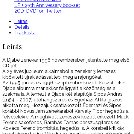
2CD+DVD
LP + 25th Anniversary box-set
mennyiség
2CD+DVD" on Twitter
Leírás
Details
Tracklista
Leírás
A Djabe zenekar 1996 novemberében jelentette meg első
CD-jét.
A 25 éves jubileum alkalmából a zenekar 3 lemezes
kibővített újrakiadással lepi meg a rajongókat.
Az 1995. június és 1996. szeptember között készült első
Djabe albumra már akkor felfigyelt a közönség és a
szakma is. A lemezt a Djabe két alapítója Sipos András
(1954 – 2007) ütőhangszeres és Égerházi Attila gitáros
alkotta meg. Hozzájuk csatlakozott Égerházi és Sipos
korábbi Novus Jam zenekarából Karvaly Tibor hegedűs a
felvételekre. A meghívott zenészek között érkezett Muck
Ferenc saxofonos, Barabás Tamás basszusgitáros és
Kovács Ferenc trombitás, hegedűs is. A korabeli kritikák
közül kiemelhetjük Mike Ezzo amerikai szakíró véleményét,