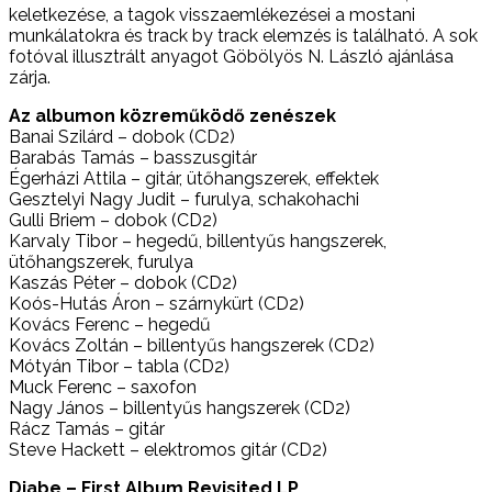
keletkezése, a tagok visszaemlékezései a mostani
munkálatokra és track by track elemzés is található. A sok
fotóval illusztrált anyagot Göbölyös N. László ajánlása
zárja.
Az albumon közreműködő zenészek
Banai Szilárd – dobok (CD2)
Barabás Tamás – basszusgitár
Égerházi Attila – gitár, ütőhangszerek, effektek
Gesztelyi Nagy Judit – furulya, schakohachi
Gulli Briem – dobok (CD2)
Karvaly Tibor – hegedű, billentyűs hangszerek,
ütőhangszerek, furulya
Kaszás Péter – dobok (CD2)
Koós-Hutás Áron – szárnykürt (CD2)
Kovács Ferenc – hegedű
Kovács Zoltán – billentyűs hangszerek (CD2)
Mótyán Tibor – tabla (CD2)
Muck Ferenc – saxofon
Nagy János – billentyűs hangszerek (CD2)
Rácz Tamás – gitár
Steve Hackett – elektromos gitár (CD2)
Djabe – First Album Revisited LP