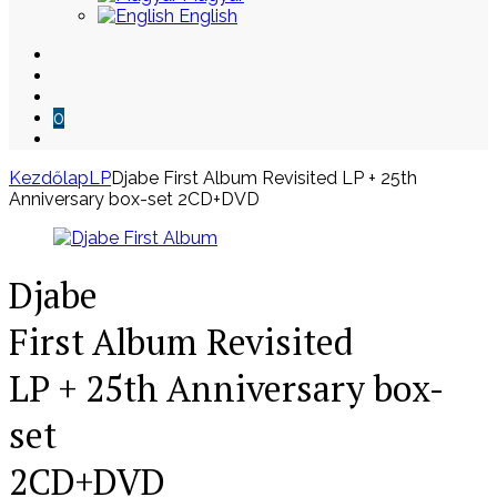
English
0
Kezdőlap
LP
Djabe First Album Revisited LP + 25th
Anniversary box-set 2CD+DVD
Skip
to
content
Djabe
First Album Revisited
LP + 25th Anniversary box-
set
2CD+DVD