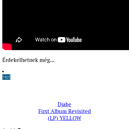
Érdekelhetnek még…
Hot
Djabe
First Album Revisited
(LP) YELLOW