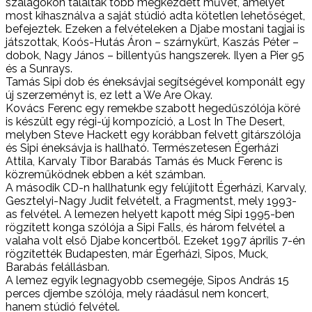
szalagokon találtak több megkezdett művet, amelyet
most kihasználva a saját stúdió adta kötetlen lehetőséget,
befejeztek. Ezeken a felvételeken a Djabe mostani tagjai is
játszottak, Koós-Hutás Áron – szárnykürt, Kaszás Péter –
dobok, Nagy János – billentyűs hangszerek. Ilyen a Pier 95
és a Sunrays.
Tamás Sipi dob és éneksávjai segítségével komponált egy
új szerzeményt is, ez lett a We Are Okay.
Kovács Ferenc egy remekbe szabott hegedűszólója köré
is készült egy régi-új kompozíció, a Lost In The Desert,
melyben Steve Hackett egy korábban felvett gitárszólója
és Sipi éneksávja is hallható. Természetesen Égerházi
Attila, Karvaly Tibor Barabás Tamás és Muck Ferenc is
közreműködnek ebben a két számban.
A második CD-n hallhatunk egy felújított Égerházi, Karvaly,
Gesztelyi-Nagy Judit felvételt, a Fragmentst, mely 1993-
as felvétel. A lemezen helyett kapott még Sipi 1995-ben
rögzített konga szólója a Sipi Falls, és három felvétel a
valaha volt első Djabe koncertből. Ezeket 1997 április 7-én
rögzítették Budapesten, már Égerházi, Sipos, Muck,
Barabás felállásban.
A lemez egyik legnagyobb csemegéje, Sipos András 15
perces djembe szólója, mely ráadásul nem koncert,
hanem stúdió felvétel.