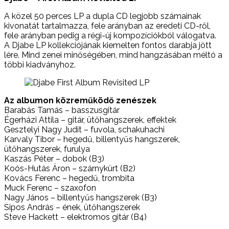
A közel 50 perces LP a dupla CD legjobb számainak
kivonatát tartalmazza, fele arányban az eredeti CD-ről,
fele arányban pedig a régi-új kompozíciókból válogatva.
A Djabe LP kollekciójának kiemelten fontos darabja jött
lére. Mind zenei minőségében, mind hangzásában méltó a
többi kiadványhoz.
Az albumon közreműködő zenészek
Barabás Tamás – basszusgitár
Égerházi Attila – gitár, ütőhangszerek, effektek
Gesztelyi Nagy Judit – fuvola, schakuhachi
Karvaly Tibor – hegedű, billentyűs hangszerek,
ütőhangszerek, furulya
Kaszás Péter – dobok (B3)
Koós-Hutás Áron – szárnykürt (B2)
Kovács Ferenc – hegedű, trombita
Muck Ferenc – szaxofon
Nagy János – billentyűs hangszerek (B3)
Sipos András – ének, ütőhangszerek
Steve Hackett – elektromos gitár (B4)