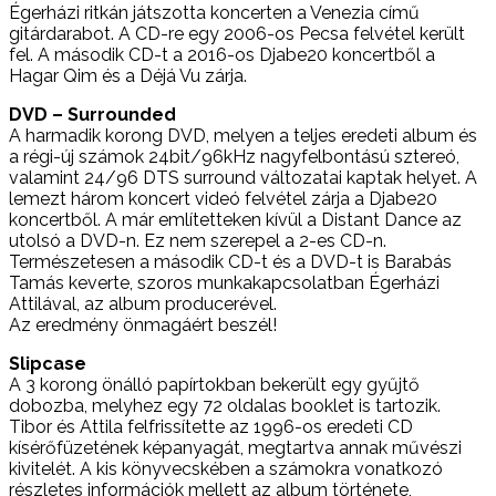
Égerházi ritkán játszotta koncerten a Venezia című
gitárdarabot. A CD-re egy 2006-os Pecsa felvétel került
fel. A második CD-t a 2016-os Djabe20 koncertből a
Hagar Qim és a Déjá Vu zárja.
DVD – Surrounded
A harmadik korong DVD, melyen a teljes eredeti album és
a régi-új számok 24bit/96kHz nagyfelbontású sztereó,
valamint 24/96 DTS surround változatai kaptak helyet. A
lemezt három koncert videó felvétel zárja a Djabe20
koncertből. A már említetteken kívül a Distant Dance az
utolsó a DVD-n. Ez nem szerepel a 2-es CD-n.
Természetesen a második CD-t és a DVD-t is Barabás
Tamás keverte, szoros munkakapcsolatban Égerházi
Attilával, az album producerével.
Az eredmény önmagáért beszél!
Slipcase
A 3 korong önálló papírtokban bekerült egy gyűjtő
dobozba, melyhez egy 72 oldalas booklet is tartozik.
Tibor és Attila felfrissítette az 1996-os eredeti CD
kísérőfüzetének képanyagát, megtartva annak művészi
kivitelét. A kis könyvecskében a számokra vonatkozó
részletes információk mellett az album története,