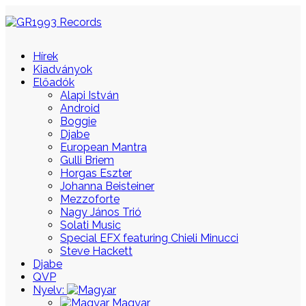
Hírek
Kiadványok
Előadók
Alapi István
Android
Boggie
Djabe
European Mantra
Gulli Briem
Horgas Eszter
Johanna Beisteiner
Mezzoforte
Nagy János Trió
Solati Music
Special EFX featuring Chieli Minucci
Steve Hackett
Djabe
QVP
Nyelv:
Magyar