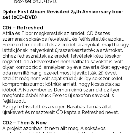
Djabe First Album Revisited 25th Anniversary box-
set (2CD+DVD)
CD1 – Refreshed
Attila és Tibor megkeresték az eredeti CD összes
számának soksávos felvételeit, és felfrissítették azokat.
Precízen lemodellezték az eredeti arányokat, majd ha úgy
látták jónak, helyenként újraszerkesztették a számokat.
Ehhez felhasználtak az eredeti felvételek készítésekor
rögzített, de a keverésben nem hallható sávokat is. Volt
olyan kompozíció, amelyben 25 éve zavarta őket egy-egy
oda nem illő hang, ezeket most kijavították. 25 évvel
ezelőtt még nem volt saját stúdiójuk, így sokszor kellet
kompromisszumot kötniük amiatt, hogy kicsúsztak az
időből. A November és Demon című számokhoz ilyen
megfontolásból Muck Ferenc új saxofon sávokat is
feljátszott.
Az így felfrissített és a végén Barabás Tamás által
újrakevert és maszterelt CD kapta a Refreshed nevet.
CD2 – Then & Now
A projekt azonban itt nem állt meg. A soksávos