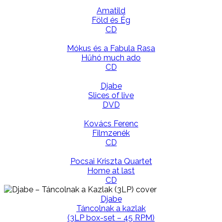
Amatild
Föld és Ég
CD
Mókus és a Fabula Rasa
Hűhó much ado
CD
Djabe
Slices of live
DVD
Kovács Ferenc
Filmzenék
CD
Pocsai Kriszta Quartet
Home at last
CD
Djabe
Táncolnak a kazlak
(3LP box-set – 45 RPM)