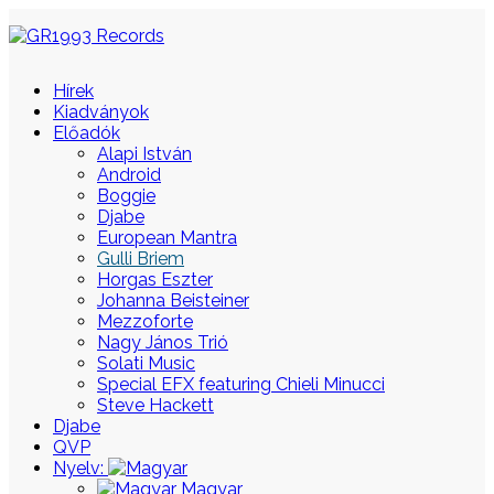
Hírek
Kiadványok
Előadók
Alapi István
Android
Boggie
Djabe
European Mantra
Gulli Briem
Horgas Eszter
Johanna Beisteiner
Mezzoforte
Nagy János Trió
Solati Music
Special EFX featuring Chieli Minucci
Steve Hackett
Djabe
QVP
Nyelv:
Magyar