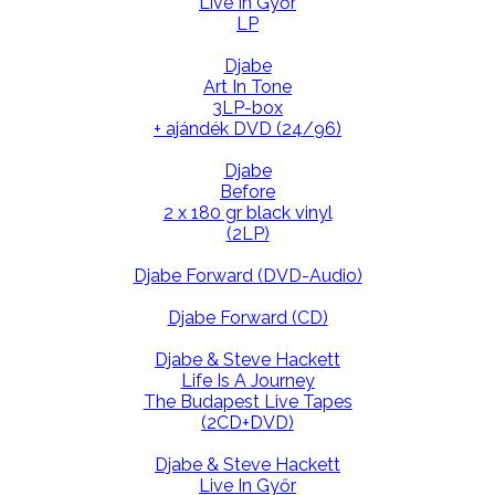
Live In Győr
LP
Djabe
Art In Tone
3LP-box
+ ajándék DVD (24/96)
Djabe
Before
2 x 180 gr black vinyl
(2LP)
Djabe Forward (DVD-Audio)
Djabe Forward (CD)
Djabe & Steve Hackett
Life Is A Journey
The Budapest Live Tapes
(2CD+DVD)
Djabe & Steve Hackett
Live In Győr