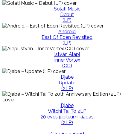
Solati Music
Debut
(LP)
Android
East Of Eden Revisited
(LP)
István Alapi
Inner Vortex
(CD)
Djabe
Update
(2LP)
Djabe
Witchi Tai To 2LP
20 éves jubileumi kiadás
(2LP)
Azur Blue Band