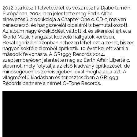
2012 óta készít felvételeket és vesz részt a Djabe turnéin
Európában. 2004-ben jelentette meg Earth Affair
elnevezésű produkciója a Chapter One c. CD-t, melyen
zeneszerzői és hangszerelői oldaláról is bemutatkozott.
Az album nagy érdeklődést váltott ki, és sikereket ért el a
World Music hangzást kedvelő hallgatók körében.
Bekategorizálni azonban nehezen lehet ezt a zenét, hiszen
nagyon sokféle elemből építkezik. 10 évet kellett várni a
második felvonásra. A GR1993 Records 2014.
szeptemberében jelentette meg az Earth Affair Liberté c.
albumot, mely folytatja az első kiadvány építkezését, de
minőségében és zeneiségében jóval meghaladja azt. A
világméretű kiadásban és terjesztésében a GR1993
Records partnere a német O-Tone Records.