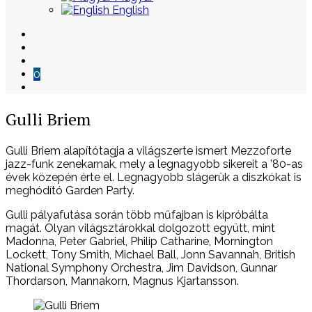
English
0
Skip
Gulli Briem
to
content
Gulli Briem alapítótagja a világszerte ismert Mezzoforte
jazz-funk zenekarnak, mely a legnagyobb sikereit a ’80-as
évek közepén érte el. Legnagyobb slágerük a diszkókat is
meghódító Garden Party.
Gulli pályafutása során több műfajban is kipróbálta
magát. Olyan világsztárokkal dolgozott együtt, mint
Madonna, Peter Gabriel, Philip Catharine, Mornington
Lockett, Tony Smith, Michael Ball, Jonn Savannah, British
National Symphony Orchestra, Jim Davidson, Gunnar
Thordarson, Mannakorn, Magnus Kjartansson.