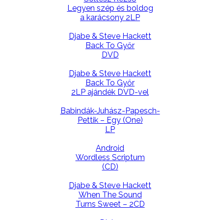
Legyen szép és boldog
a karácsony 2LP
Djabe & Steve Hackett
Back To Győr
DVD
Djabe & Steve Hackett
Back To Győr
2LP ajándék DVD-vel
Babindák-Juhász-Papesch-
Pettik – Egy (One)
LP
Android
Wordless Scriptum
(CD)
Djabe & Steve Hackett
When The Sound
Turns Sweet – 2CD