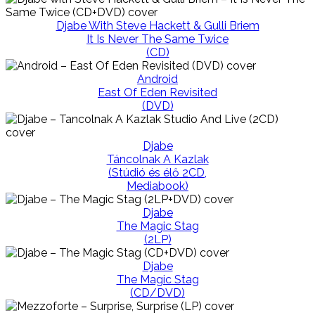
Djabe With Steve Hackett & Gulli Briem
It Is Never The Same Twice
(CD)
Android
East Of Eden Revisited
(DVD)
Djabe
Táncolnak A Kazlak
(Stúdió és élő 2CD,
Mediabook)
Djabe
The Magic Stag
(2LP)
Djabe
The Magic Stag
(CD/DVD)