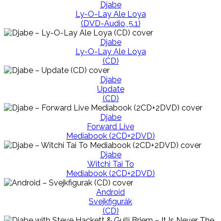
Djabe
Ly-O-Lay Ale Loya
(DVD-Audio, 5.1)
Djabe
Ly-O-Lay Ale Loya
(CD)
Djabe
Update
(CD)
Djabe
Forward Live
Mediabook (2CD+2DVD)
Djabe
Witchi Tai To
Mediabook (2CD+2DVD)
Android
Svejkfigurák
(CD)