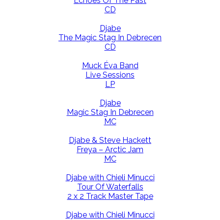
Echoes Of The Past
CD
Djabe
The Magic Stag In Debrecen
CD
Muck Éva Band
Live Sessions
LP
Djabe
Magic Stag In Debrecen
MC
Djabe & Steve Hackett
Freya – Arctic Jam
MC
Djabe with Chieli Minucci
Tour Of Waterfalls
2 x 2 Track Master Tape
Djabe with Chieli Minucci