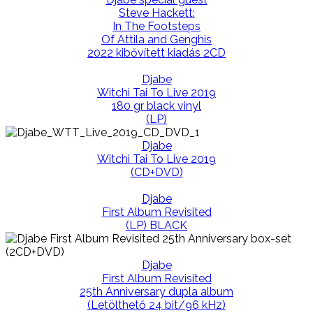
Steve Hackett:
In The Footsteps
Of Attila and Genghis
2022 kibővített kiadás 2CD
Djabe
Witchi Tai To Live 2019
180 gr black vinyl
(LP)
Djabe
Witchi Tai To Live 2019
(CD+DVD)
Djabe
First Album Revisited
(LP) BLACK
Djabe
First Album Revisited
25th Anniversary dupla album
(Letölthető 24 bit/96 kHz)