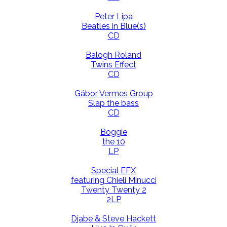
Peter Lipa
Beatles in Blue(s)
CD
Balogh Roland
Twins Effect
CD
Gábor Vermes Group
Slap the bass
CD
Boggie
the 10
LP
Special EFX
featuring Chieli Minucci
Twenty Twenty 2
2LP
Djabe & Steve Hackett