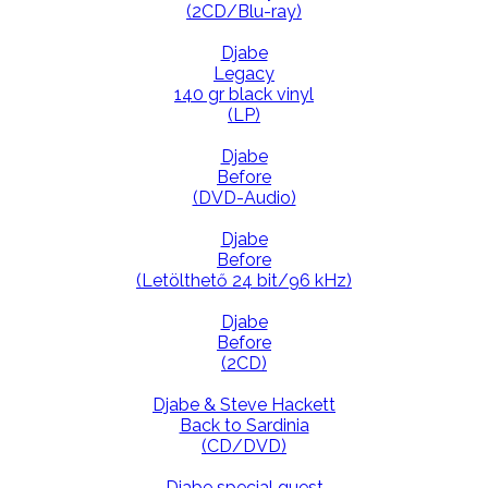
(2CD/Blu-ray)
Djabe
Legacy
140 gr black vinyl
(LP)
Djabe
Before
(DVD-Audio)
Djabe
Before
(Letölthető 24 bit/96 kHz)
Djabe
Before
(2CD)
Djabe & Steve Hackett
Back to Sardinia
(CD/DVD)
Djabe special guest