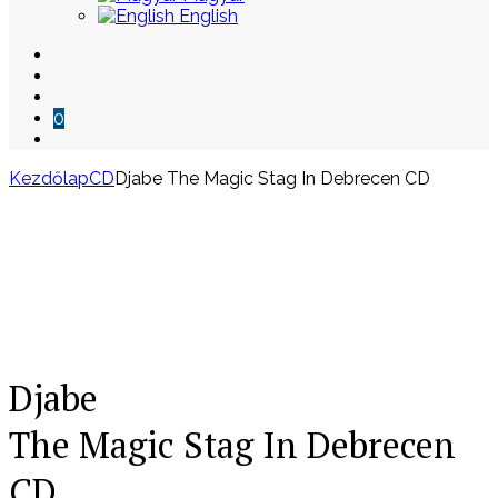
English
0
Kezdőlap
CD
Djabe The Magic Stag In Debrecen CD
Skip
to
content
Djabe
The Magic Stag In Debrecen
CD