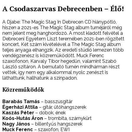
A Csodaszarvas Debrecenben – Élő!
A Djabe: The Magic Stag In Debrecen CD hiánypótló,
hiszen a 2021-es The Magic Stag album turnéjáról még
nem jelent meg hanghordozó. A most kiadott felvétel a
Debreceni Egyetem Liszt teremében 2021-ben rögzített
koncert. Két szám kivételével a The Magic Stag album
teljes anyaga elhangzik. Az eredeti stúdió lemezen több
vendégzenész is közreműködött. Muck Ferenc
szaxofonon, Karvaly Tibor hegedűn, valamint Szabó
László szitáron. A bemutató turnén mindhárman részt
vettek, így nem egy alkalommal nyolc zenészt is
láthattunk, hallhatunk a színpadon.
Közreműködők
Barabás Tamás
– basszusgitár
Égerházi Attila
– gitár, ütőhangszerek
Kaszás Péter
– dobok, ének
Koós-Hutás Áron
– trombita, szárnykürt
Nagy János
– billentyűs hangszerek
Muck Ferenc
– szaxofon, EWI