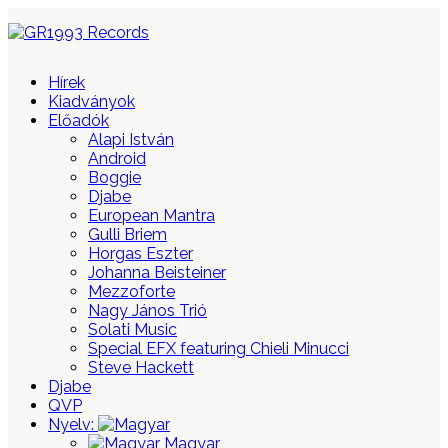
Hírek
Kiadványok
Előadók
Alapi István
Android
Boggie
Djabe
European Mantra
Gulli Briem
Horgas Eszter
Johanna Beisteiner
Mezzoforte
Nagy János Trió
Solati Music
Special EFX featuring Chieli Minucci
Steve Hackett
Djabe
QVP
Nyelv:
Magyar