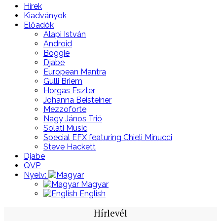
Hírek
Kiadványok
Előadók
Alapi István
Android
Boggie
Djabe
European Mantra
Gulli Briem
Horgas Eszter
Johanna Beisteiner
Mezzoforte
Nagy János Trió
Solati Music
Special EFX featuring Chieli Minucci
Steve Hackett
Djabe
QVP
Nyelv:
Magyar
English
Hírlevél