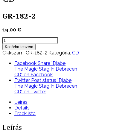
GR-182-2
19,00
€
Djabe
The
Kosárba teszem
Magic
Cikkszám:
GR-182-2
Kategória:
CD
Stag
In
Facebook
Share "Djabe
Debrecen
The Magic Stag In Debrecen
CD
CD" on Facebook
mennyiség
Twitter
Post status "Djabe
The Magic Stag In Debrecen
CD" on Twitter
Leírás
Details
Tracklista
Leírás