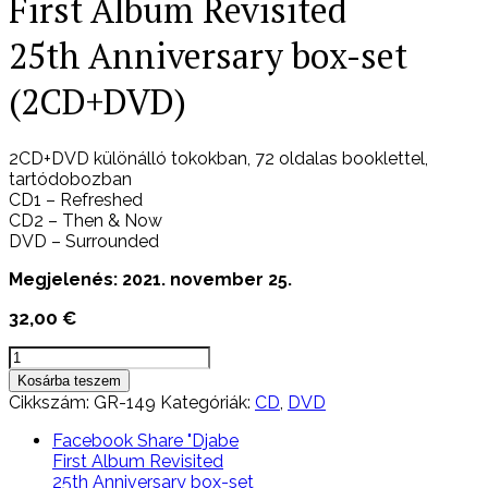
First Album Revisited
25th Anniversary box-set
(2CD+DVD)
2CD+DVD különálló tokokban, 72 oldalas booklettel,
tartódobozban
CD1 – Refreshed
CD2 – Then & Now
DVD – Surrounded
Megjelenés: 2021. november 25.
32,00
€
Djabe
First
Kosárba teszem
Album
Cikkszám:
GR-149
Kategóriák:
CD
,
DVD
Revisited
25th
Facebook
Share "Djabe
Anniversary
First Album Revisited
box-
25th Anniversary box-set