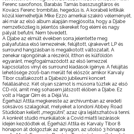
Ferenc saxofonos, Barabás Tamás basszusgitáros és
Kovács Ferenc trombitás, hegedűs is. A korabeli kritikák
közül kiemelhetjük Mike Ezzo amerikai szakíró véleményét,
aki már az első album alapján megjósolta, hogy a Djabe
nemzetközileg is jelentős sikereket fog elérni és nagy
pályát befutni. Nem tévedett.
A Djabe az elmúlt években sorra jelentette meg
pályafutása első lemezeinek, felújított, újrakevert LP és
surround hangzásban is megalkotott változatait. A
zenekar rajongóinak a részéről, itthon és külföldön
egyaránt, megfogalmazódott az első lemezzel
kapcsolatos vinyl és surround kiadások igénye. A felújítás
lehetősége 2016-ban merült fel először, amikor Karvaly
Tibor csatlakozott a Djabe20 jubileumi koncert
felállásához. Két olyan számot is műsorra tűztek az első
CD-ről, amit még sohasem játszott élőben a Djabe. Ez
volt a Hagar Qim és a Déjá Vu.
Égerházi Attila megkereste az archívumban az eredeti
soksávos szalagokat, melyeket a londoni Abbey Road
Stúdióban kellett „megsütni”, azaz újra lejátszhatóvá tenni.
A konkrét stúdió munkálatok a Covid miatti lezárások
idején kezdődtek el. Égerházi Attila és Karvaly Tibor 8
hónapon át dolgoztak az anyagon, az utolsó 3 hónapra