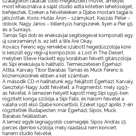
szalagokon találtak több megkezdett művet, amelyet
most kihasználva a saját stúdió adta kötetlen lehetőséget,
befejeztek. Ezeken a felvételeken a Djabe mostani tagjai is
játszottak, Koós-Hutás Áron – szárnykürt, Kaszás Péter –
dobok, Nagy János – billentyűs hangszerek. Ilyen a Pier 95
és a Sunrays.
Tamás Sipi dob és éneksávjai segítségével komponált egy
új szerzeményt is, ez lett a We Are Okay.
Kovács Ferenc egy remekbe szabott hegedűszólója köré
is készült egy régi-új kompozíció, a Lost In The Desert,
melyben Steve Hackett egy korábban felvett gitárszólója
és Sipi éneksávja is hallható. Természetesen Égerházi
Attila, Karvaly Tibor Barabás Tamás és Muck Ferenc is
közreműködnek ebben a két számban.
A második CD-n hallhatunk egy felújított Égerházi, Karvaly,
Gesztelyi-Nagy Judit felvételt, a Fragmentst, mely 1993-
as felvétel. A lemezen helyett kapott még Sipi 1995-ben
rögzített konga szólója a Sipi Falls, és három felvétel a
valaha volt első Djabe koncertből. Ezeket 1997 április 7-én
rögzítették Budapesten, már Égerházi, Sipos, Muck,
Barabás felállásban.
A lemez egyik legnagyobb csemegéje, Sipos András 15
perces djembe szólója, mely ráadásul nem koncert,
hanem stúdió felvétel.