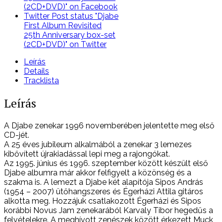
set
(2CD+DVD)" on Facebook
(2CD+DVD)
Twitter
Post status "Djabe
mennyiség
First Album Revisited
25th Anniversary box-set
(2CD+DVD)" on Twitter
Leírás
Details
Tracklista
Leírás
A Djabe zenekar 1996 novemberében jelentette meg első
CD-jét.
A 25 éves jubileum alkalmából a zenekar 3 lemezes
kibővített újrakiadással lepi meg a rajongókat.
Az 1995. június és 1996. szeptember között készült első
Djabe albumra már akkor felfigyelt a közönség és a
szakma is. A lemezt a Djabe két alapítója Sipos András
(1954 – 2007) ütőhangszeres és Égerházi Attila gitáros
alkotta meg. Hozzájuk csatlakozott Égerházi és Sipos
korábbi Novus Jam zenekarából Karvaly Tibor hegedűs a
felvételekre. A meghívott zenészek között érkezett Muck