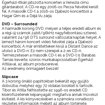
Égerházi ritkán játszotta koncerten a Venezia című
gitárdarabot. A CD-re egy 2006-os Pecsa felvétel került
fel. A második CD-t a 2016-os Djabe20 koncertből a
Hagar Qim és a Déjá Vu zárja.
DVD – Surrounded
A harmadik korong DVD, melyen a teljes eredeti album és
a régi-új számok 24bit/96kHz nagyfelbontású sztereó,
valamint 24/96 DTS surround változatai kaptak helyet. A
lemezt három koncert videó felvétel zárja a Djabe20
koncertből. A már említetteken kívül a Distant Dance az
utolsó a DVD-n. Ez nem szerepel a 2-es CD-n.
Természetesen a második CD-t és a DVD-t is Barabás
Tamás keverte, szoros munkakapcsolatban Égerházi
Attilával, az album producerével.
Az eredmény önmagáért beszél!
Slipcase
A 3 korong önálló papírtokban bekerült egy gyűjtő
dobozba, melyhez egy 72 oldalas booklet is tartozik.
Tibor és Attila felfrissítette az 1996-os eredeti CD
kísérőfüzetének képanyagát, megtartva annak művészi
kivitelét. A kis könyvecskében a számokra vonatkozó
részletes információk mellett az album története,