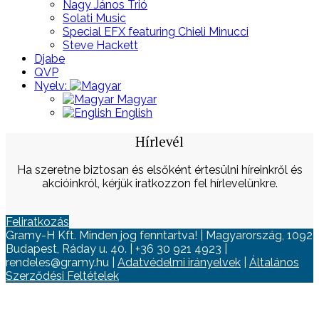
Nagy János Trió
Solati Music
Special EFX featuring Chieli Minucci
Steve Hackett
Djabe
QVP
Nyelv:
Magyar
English
Hírlevél
Ha szeretne biztosan és elsőként értesülni híreinkről és
akcióinkról, kérjük iratkozzon fel hírlevelünkre.
Feliratkozás
Gramy-H Kft. Minden jog fenntartva! | Magyarország, 1092
Budapest, Ráday u. 40. | +36 30 921 4923 |
rendeles@gramy.hu |
Adatvédelmi irányelvek
|
Általános
Szerződési Feltételek