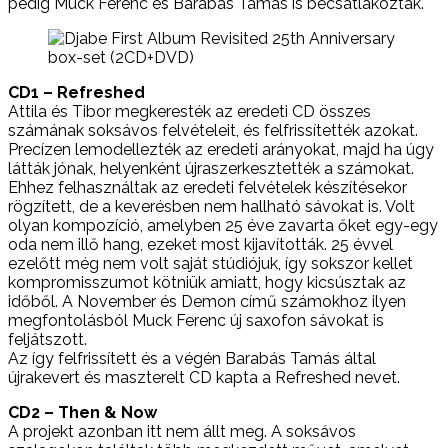
pedig Muck Ferenc és Barabás Tamás is becsatlakoztak.
CD1 – Refreshed
Attila és Tibor megkeresték az eredeti CD összes
számának soksávos felvételeit, és felfrissítették azokat.
Precízen lemodellezték az eredeti arányokat, majd ha úgy
látták jónak, helyenként újraszerkesztették a számokat.
Ehhez felhasználtak az eredeti felvételek készítésekor
rögzített, de a keverésben nem hallható sávokat is. Volt
olyan kompozíció, amelyben 25 éve zavarta őket egy-egy
oda nem illő hang, ezeket most kijavították. 25 évvel
ezelőtt még nem volt saját stúdiójuk, így sokszor kellet
kompromisszumot kötniük amiatt, hogy kicsúsztak az
időből. A November és Demon című számokhoz ilyen
megfontolásból Muck Ferenc új saxofon sávokat is
feljátszott.
Az így felfrissített és a végén Barabás Tamás által
újrakevert és maszterelt CD kapta a Refreshed nevet.
CD2 – Then & Now
A projekt azonban itt nem állt meg. A soksávos