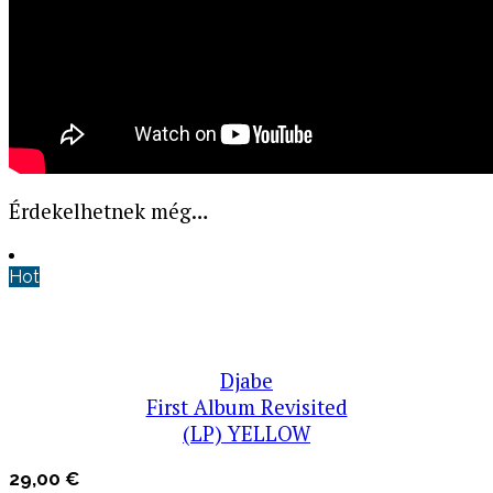
Érdekelhetnek még…
Hot
Djabe
First Album Revisited
(LP) YELLOW
29,00
€