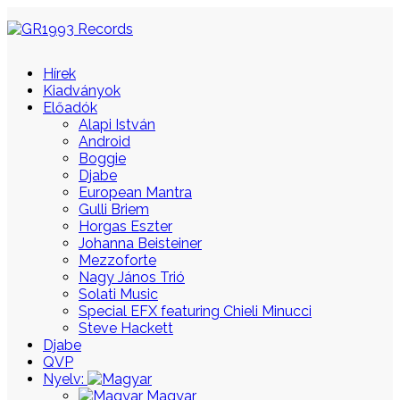
Hírek
Kiadványok
Előadók
Alapi István
Android
Boggie
Djabe
European Mantra
Gulli Briem
Horgas Eszter
Johanna Beisteiner
Mezzoforte
Nagy János Trió
Solati Music
Special EFX featuring Chieli Minucci
Steve Hackett
Djabe
QVP
Nyelv:
Magyar