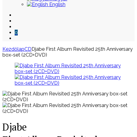
English
0
Kezdőlap
CD
Djabe First Album Revisited 25th Anniversary
box-set (2CD+DVD)
Skip
to
content
Djabe