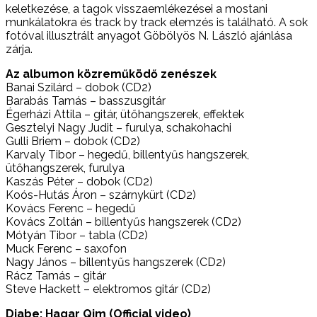
keletkezése, a tagok visszaemlékezései a mostani
munkálatokra és track by track elemzés is található. A sok
fotóval illusztrált anyagot Göbölyös N. László ajánlása
zárja.
Az albumon közreműködő zenészek
Banai Szilárd – dobok (CD2)
Barabás Tamás – basszusgitár
Égerházi Attila – gitár, ütőhangszerek, effektek
Gesztelyi Nagy Judit – furulya, schakohachi
Gulli Briem – dobok (CD2)
Karvaly Tibor – hegedű, billentyűs hangszerek,
ütőhangszerek, furulya
Kaszás Péter – dobok (CD2)
Koós-Hutás Áron – szárnykürt (CD2)
Kovács Ferenc – hegedű
Kovács Zoltán – billentyűs hangszerek (CD2)
Mótyán Tibor – tabla (CD2)
Muck Ferenc – saxofon
Nagy János – billentyűs hangszerek (CD2)
Rácz Tamás – gitár
Steve Hackett – elektromos gitár (CD2)
Djabe: Hagar Qim (Official video)