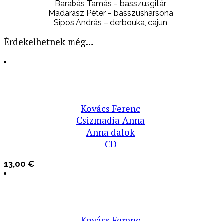
Barabás Tamás – basszusgitár
Madarász Péter – basszusharsona
Sipos András – derbouka, cajun
Érdekelhetnek még…
Kovács Ferenc
Csizmadia Anna
Anna dalok
CD
13,00
€
Kovács Ferenc