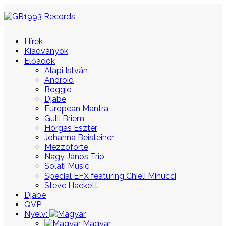
Hírek
Kiadványok
Előadók
Alapi István
Android
Boggie
Djabe
European Mantra
Gulli Briem
Horgas Eszter
Johanna Beisteiner
Mezzoforte
Nagy János Trió
Solati Music
Special EFX featuring Chieli Minucci
Steve Hackett
Djabe
QVP
Nyelv:
Magyar