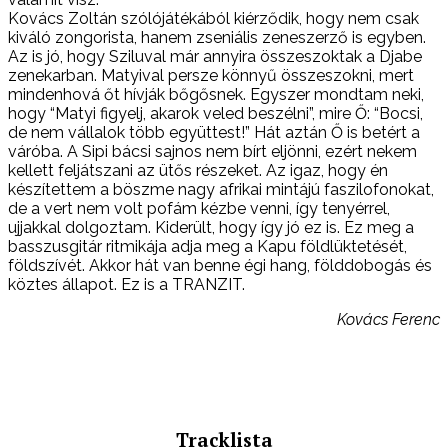
Kovács Zoltán szólójátékából kiérződik, hogy nem csak
kiváló zongorista, hanem zseniális zeneszerző is egyben.
Az is jó, hogy Sziluval már annyira összeszoktak a Djabe
zenekarban. Matyival persze könnyű összeszokni, mert
mindenhová őt hívják bőgősnek. Egyszer mondtam neki,
hogy “Matyi figyelj, akarok veled beszélni”, mire Ő: “Bocsi,
de nem vállalok több együttest!” Hát aztán Ő is betért a
váróba. A Sipi bácsi sajnos nem bírt eljönni, ezért nekem
kellett feljátszani az ütős részeket. Az igaz, hogy én
készítettem a böszme nagy afrikai mintájú faszilofonokat,
de a vert nem volt pofám kézbe venni, így tenyérrel,
ujjakkal dolgoztam. Kiderült, hogy így jó ez is. Ez meg a
basszusgitár ritmikája adja meg a Kapu földlüktetését,
földszívét. Akkor hát van benne égi hang, földdobogás és
köztes állapot. Ez is a TRANZIT.
Kovács Ferenc
Tracklista