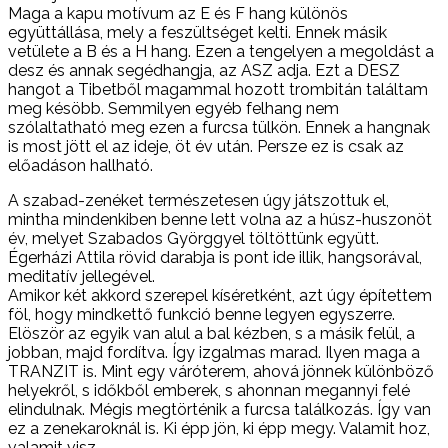
Maga a kapu motívum az E és F hang különös
együttállása, mely a feszültséget kelti. Ennek másik
vetülete a B és a H hang. Ezen a tengelyen a megoldást a
desz és annak segédhangja, az ASZ adja. Ezt a DESZ
hangot a Tibetből magammal hozott trombitán találtam
meg késöbb. Semmilyen egyéb felhang nem
szólaltatható meg ezen a furcsa tülkön. Ennek a hangnak
is most jött el az ideje, öt év után. Persze ez is csak az
előadáson hallható.
A szabad-zenéket természetesen úgy játszottuk el,
mintha mindenkiben benne lett volna az a húsz-huszonöt
év, melyet Szabados Györggyel töltöttünk együtt.
Égerházi Attila rövid darabja is pont ide illik, hangsorával,
meditatív jellegével.
Amikor két akkord szerepel kíséretként, azt úgy építettem
föl, hogy mindkettő funkció benne legyen egyszerre.
Elöször az egyik van alul a bal kézben, s a másik felül, a
jobban, majd fordítva. Így izgalmas marad. Ilyen maga a
TRANZIT is. Mint egy váróterem, ahová jönnek különböző
helyekről, s időkből emberek, s ahonnan megannyi felé
elindulnak. Mégis megtörténik a furcsa találkozás. Így van
ez a zenekaroknál is. Ki épp jön, ki épp megy. Valamit hoz,
valamit visz.