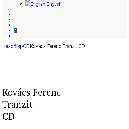
English
0
Kezdőlap
CD
Kovács Ferenc Tranzit CD
Skip
to
content
Kovács Ferenc
Tranzit
CD