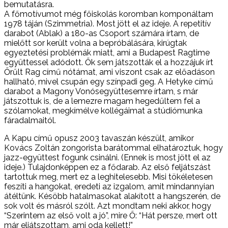
bemutatásra.
A főmotívumot még főiskolás koromban komponáltam
1978 táján (Szimmetria). Most jött el az ideje. A repetitív
darabot (Ablak) a 180-as Csoport számára írtam, de
mielőtt sor került volna a bepróbálására, kirúgtak
egyeztetési problémák miatt, ami a Budapest Ragtime
együttessel adódott. Ők sem játszották el a hozzájuk írt
Őrűlt Rag című nótámat, ami viszont csak az előadáson
hallható, mivel csupán egy színpadi geg. A Hetyke című
darabot a Magony Vonósegyüttesemre írtam, s már
játszottuk is, de a lemezre magam hegedűltem fel a
szólamokat, megkímélve kollégáimat a stúdiómunka
fáradalmaitól.
A Kapu című opusz 2003 tavaszán készült, amikor
Kovács Zoltán zongorista barátommal elhatároztuk, hogy
jazz-együttest fogunk csinálni. (Ennek is most jött el az
ideje.) Tulajdonképpen ez a fődarab. Az első feljátszást
tartottuk meg, mert ez a leghitelesebb. Misi tökéletesen
feszíti a hangokat, eredeti az izgalom, amit mindannyian
átéltünk. Késöbb hatalmasokat alakított a hangszerén, de
sok volt és másról szólt. Azt mondtam neki akkor, hogy
“Szerintem az első volt a jó”, mire Ő: “Hát persze, mert ott
már eljátszottam, ami oda kellett!”