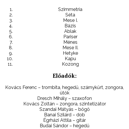
Szimmetria
Séta
Mese I.
Bázis
Ablak
Pariser
Ménes
Mese II.
Hetyke
Kapu
Kozong
Előadók:
Kovács Ferenc – trombita, hegedű, szárnykűrt, zongora,
ütők
Dresch Mihály – szaxofon
Kovács Zoltán – zongora, szintetizátor
Szandai Mátyás – bőgő
Banai Szilárd – dob
Égrházi Attila – gitár
Budai Sándor – hegedű