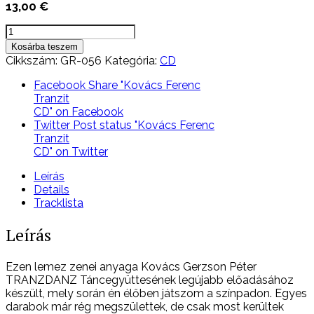
13,00
€
Kovács
Ferenc
Kosárba teszem
Tranzit
Cikkszám:
GR-056
Kategória:
CD
CD
mennyiség
Facebook
Share "Kovács Ferenc
Tranzit
CD" on Facebook
Twitter
Post status "Kovács Ferenc
Tranzit
CD" on Twitter
Leírás
Details
Tracklista
Leírás
Ezen lemez zenei anyaga Kovács Gerzson Péter
TRANZDANZ Táncegyüttesének legújabb előadásához
készült, mely során én élőben játszom a színpadon. Egyes
darabok már rég megszülettek, de csak most kerültek