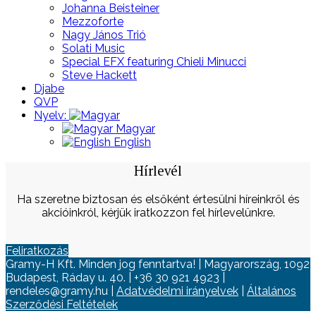
Johanna Beisteiner
Mezzoforte
Nagy János Trió
Solati Music
Special EFX featuring Chieli Minucci
Steve Hackett
Djabe
QVP
Nyelv:
Magyar
English
Hírlevél
Ha szeretne biztosan és elsőként értesülni híreinkről és
akcióinkról, kérjük iratkozzon fel hírlevelünkre.
Feliratkozás
Gramy-H Kft. Minden jog fenntartva! | Magyarország, 1092
Budapest, Ráday u. 40. | +36 30 921 4923 |
rendeles@gramy.hu |
Adatvédelmi irányelvek
|
Általános
Szerződési Feltételek