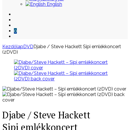
English
0
Kezdőlap
DVD
Djabe / Steve Hackett Sipi emlékkoncert
(2DVD)
Skip
to
content
Djabe / Steve Hackett
Sipi emlékkoncert