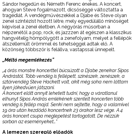
Sándor hegedűn és Németh Ferenc énekes. A koncert,
ahogyan Steve fogalmazott, dicsőséggé változtatta a
tragédiát. A vendégművészekkel a Djabe és Steve olyan
zenei szintézist hozott létre, mely egyedülálló minőséget
képvisel a zenei életben. A négyórás műsorban a
népzenétől a pop, rock, és jazzzen át egészen a klasszikus
hangvételig hömpölygött a zenefolyam, melyet a fellépők
átszellemült örömmel és tehetséggel adtak elő. A
közönség többször is felállva, vastapssal ünnepelt.
„Méltó megemlékezés”
„4 órás monstre koncerttel búcsúzott a Djabe zenekar Sipos
Andrástól. Több vendég is fellépett, színészek, zenészek, a
sztárvendég Steve Hackett volt, akit még soha nem láttam
ilyen jókedvűen játszani.
A koncert előtt annyit lehetett tudni, hogy a váratlanul
elhunyt Sipos András emlékének szentelt koncerten több
vendég is fellép majd. Senki nem sejtette, hogy a valamivel
19 óra után kezdődő koncertnek 23 órakor lesz vége. A 4
órás koncert csupa meglepetést tartogatott. De nézzük
sorban az eseményeket…”
A lemezen szereplő előadók