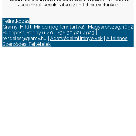
akcióinkról, kérjük iratkozzon fel hírlevelünkre.
Feliratkozás
Gramy-H Kft. Minden jog fenntartva! | Magyarország, 1092
Budapest, Ráday u. 40. | +36 30 921 4923 |
rendeles@gramy.hu |
Adatvédelmi irányelvek
|
Általános
Szerződési Feltételek