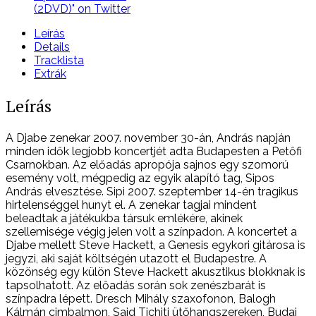
(2DVD)" on Twitter
Leírás
Details
Tracklista
Extrák
Leírás
A Djabe zenekar 2007. november 30-án, András napján
minden idők legjobb koncertjét adta Budapesten a Petőfi
Csarnokban. Az előadás apropója sajnos egy szomorú
esemény volt, mégpedig az egyik alapító tag, Sipos
András elvesztése. Sipi 2007. szeptember 14-én tragikus
hirtelenséggel hunyt el. A zenekar tagjai mindent
beleadtak a játékukba társuk emlékére, akinek
szellemisége végig jelen volt a színpadon. A koncertet a
Djabe mellett Steve Hackett, a Genesis egykori gitárosa is
jegyzi, aki saját költségén utazott el Budapestre. A
közönség egy külön Steve Hackett akusztikus blokknak is
tapsolhatott. Az előadás során sok zenészbarát is
színpadra lépett. Dresch Mihály szaxofonon, Balogh
Kálmán cimbalmon, Said Tichiti ütőhangszereken, Budai