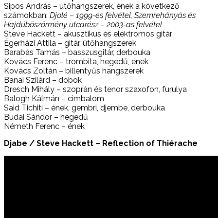
Sipos András – ütőhangszerek, ének a következő
számokban:
Djolé – 1999-es felvétel, Szemrehányás és
Hajdúböszörmény utcarész – 2003-as felvétel
Steve Hackett – akusztikus és elektromos gitár
Égerházi Attila – gitár, ütőhangszerek
Barabás Tamás – basszusgitár, derbouka
Kovács Ferenc – trombita, hegedű, ének
Kovács Zoltán – billentyűs hangszerek
Banai Szilárd – dobok
Dresch Mihály – szoprán és tenor szaxofon, furulya
Balogh Kálmán – cimbalom
Said Tichiti – ének, gembri, djembe, derbouka
Budai Sándor – hegedű
Németh Ferenc – ének
Djabe / Steve Hackett – Reflection of Thiérache