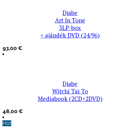
Djabe
Art In Tone
3LP-box
+ ajándék DVD (24/96)
93,00
€
Djabe
Witchi Tai To
Mediabook (2CD+2DVD)
48,00
€
Hot