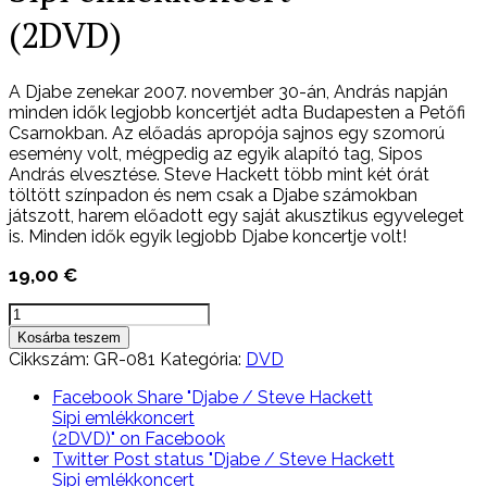
(2DVD)
A Djabe zenekar 2007. november 30-án, András napján
minden idők legjobb koncertjét adta Budapesten a Petőfi
Csarnokban. Az előadás apropója sajnos egy szomorú
esemény volt, mégpedig az egyik alapító tag, Sipos
András elvesztése. Steve Hackett több mint két órát
töltött színpadon és nem csak a Djabe számokban
játszott, harem előadott egy saját akusztikus egyveleget
is. Minden idők egyik legjobb Djabe koncertje volt!
19,00
€
Djabe
/
Kosárba teszem
Steve
Cikkszám:
GR-081
Kategória:
DVD
Hackett
Sipi
Facebook
Share "Djabe / Steve Hackett
emlékkoncert
Sipi emlékkoncert
(2DVD)
(2DVD)" on Facebook
mennyiség
Twitter
Post status "Djabe / Steve Hackett
Sipi emlékkoncert