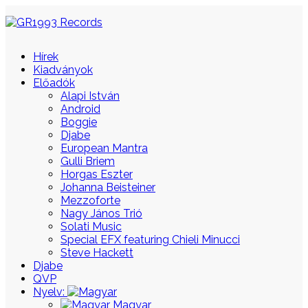
Hírek
Kiadványok
Előadók
Alapi István
Android
Boggie
Djabe
European Mantra
Gulli Briem
Horgas Eszter
Johanna Beisteiner
Mezzoforte
Nagy János Trió
Solati Music
Special EFX featuring Chieli Minucci
Steve Hackett
Djabe
QVP
Nyelv:
Magyar