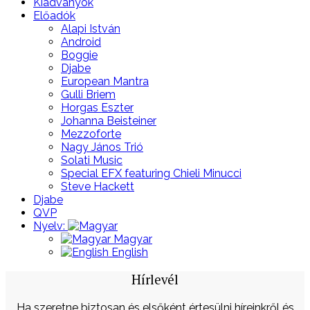
Kiadványok
Előadók
Alapi István
Android
Boggie
Djabe
European Mantra
Gulli Briem
Horgas Eszter
Johanna Beisteiner
Mezzoforte
Nagy János Trió
Solati Music
Special EFX featuring Chieli Minucci
Steve Hackett
Djabe
QVP
Nyelv:
Magyar
English
Hírlevél
Ha szeretne biztosan és elsőként értesülni híreinkről és