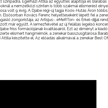
 színpadra. Égerházi Attila az együttes alapítója és Barabás
oknál a nemzetközi szinten is több szakmai elismerést elnyer
obosa volt 9 évig. A Djabe régi-új tagja Koós-Hutás Áron többs
. Elsősorban Kovács Ferenc helyetteseként lépett fel a zenek
agasló zongoristája, az Artisjus-, eMeRTon- és Erkel-díjjal re
t már együtt. A lemezfelvétel az új felállás legelső koncert
 friss formációjának kvalitásairól. Ezt az élményt a kiadó
gszerte elismert hangmérnök, a zenekar basszusgitárosa Bara
ttila készítette el. Az előadás alkalmával a zenekar Best Of