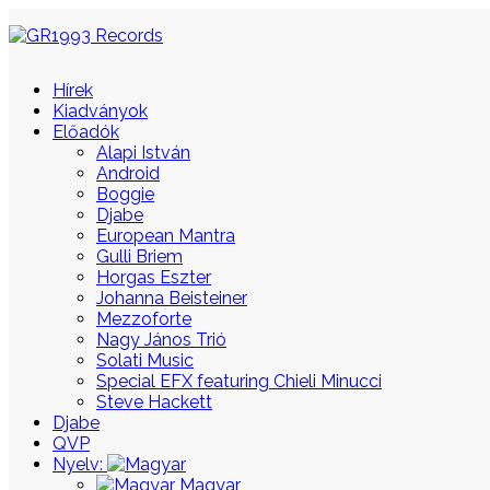
Hírek
Kiadványok
Előadók
Alapi István
Android
Boggie
Djabe
European Mantra
Gulli Briem
Horgas Eszter
Johanna Beisteiner
Mezzoforte
Nagy János Trió
Solati Music
Special EFX featuring Chieli Minucci
Steve Hackett
Djabe
QVP
Nyelv:
Magyar