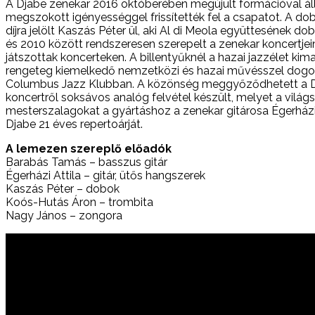
A Djabe zenekar 2016 októberében megújult formációval állt
megszokott igényességgel frissítették fel a csapatot. A dob
díjra jelölt Kaszás Péter ül, aki Al di Meola együttesének d
és 2010 között rendszeresen szerepelt a zenekar koncertjein
játszottak koncerteken. A billentyűknél a hazai jazzélet kim
rengeteg kiemelkedő nemzetközi és hazai művésszel dogozot
Columbus Jazz Klubban. A közönség meggyőződhetett a Djabe
koncertről soksávos analóg felvétel készült, melyet a vilá
mesterszalagokat a gyártáshoz a zenekar gitárosa Égerházi A
Djabe 21 éves repertoárját.
A lemezen szereplő előadók
Barabás Tamás – basszus gitár
Égerházi Attila – gitár, ütős hangszerek
Kaszás Péter – dobok
Koós-Hutás Áron – trombita
Nagy János – zongora