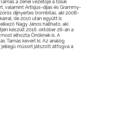
 Tamás a zenei vezetője a tőlük
t, valamint Artisjus-díjas és Grammy-
zörös díjnyertes trombitás, aki 2008-
arral, de 2010 után együtt is
ndelkező Nagy János hallható, aki
jén készült 2016. október 26-án a
 most elhozta Önöknek is. A
bás Tamás kevert ki. Az analóg
 jellegű műsort játszott átfogva a