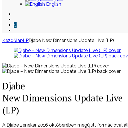
English
0
Kezdőlap
LP
Djabe New Dimensions Update Live (LP)
Skip
to
content
Djabe
New Dimensions Update Live
(LP)
A Djabe zenekar 2016 októberében megújult formációval állt