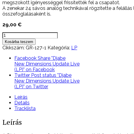
megszokott igényességgel frissítették fel a csapatot.
A zenekar 24 sávos analóg technikával rögzítette a felállás
összefoglalásaként is.
29,00
€
Djabe
New
Kosárba teszem
Dimensions
Cikkszám:
GR-127-1
Kategória:
LP
Update
Live
Facebook
Share "Djabe
(LP)
New Dimensions Update Live
mennyiség
(LP)" on Facebook
Twitter
Post status "Djabe
New Dimensions Update Live
(LP)" on Twitter
Leírás
Details
Tracklista
Leírás