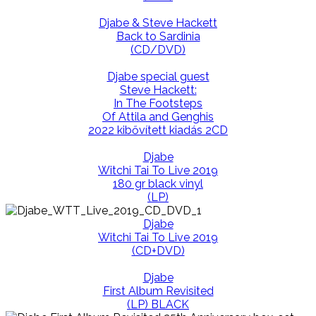
Djabe & Steve Hackett
Back to Sardinia
(CD/DVD)
Djabe special guest
Steve Hackett:
In The Footsteps
Of Attila and Genghis
2022 kibővített kiadás 2CD
Djabe
Witchi Tai To Live 2019
180 gr black vinyl
(LP)
Djabe
Witchi Tai To Live 2019
(CD+DVD)
Djabe
First Album Revisited
(LP) BLACK