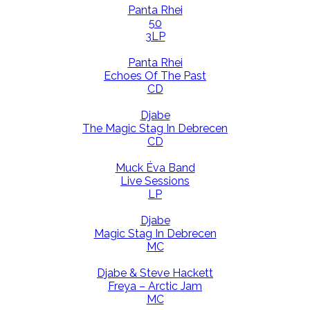
Panta Rhei
50
3LP
Panta Rhei
Echoes Of The Past
CD
Djabe
The Magic Stag In Debrecen
CD
Muck Éva Band
Live Sessions
LP
Djabe
Magic Stag In Debrecen
MC
Djabe & Steve Hackett
Freya – Arctic Jam
MC