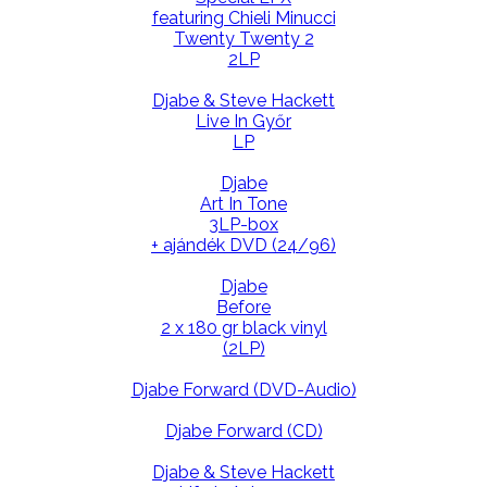
featuring Chieli Minucci
Twenty Twenty 2
2LP
Djabe & Steve Hackett
Live In Győr
LP
Djabe
Art In Tone
3LP-box
+ ajándék DVD (24/96)
Djabe
Before
2 x 180 gr black vinyl
(2LP)
Djabe Forward (DVD-Audio)
Djabe Forward (CD)
Djabe & Steve Hackett