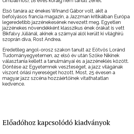
cimbalmos), 18 éves koráig nem tanult zenét.
Első tanára az énekes Winand Gábor volt, akit a
befolyásos francia magazin, a Jazzman kritikáiban Európa
legeredetibb jazzénekesének nevezett meg. Egyetlen
jazzénekes növendékként klasszikus ének órákat is vett
Bikfalvy Júliánál, akinek a szárnyai alól került ki világhírű
szoprán díva, Rost Andrea.
Eredetileg angol-orosz szakon tanult az Eötvös Loránd
Tudományegyetemen, az első év után Szőke Nikinek
választania kellett a tanulmányai és a jazzéneklés között.
Döntése az Egyetemnek veszteséget, a jazz világának
viszont óriási nyereséget hozott. Most, 25 évesen a
magyar jazz szcéna hozzáértőinek vitathatatlan
kedvence.
Előadóhoz kapcsolódó kiadványok