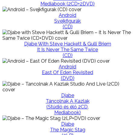
Mediabook (2CD+2DVD)
Android
Svejkfigurák
(CD)
Djabe With Steve Hackett & Gulli Briem
It Is Never The Same Twice
(CD)
Android
East Of Eden Revisited
(DVD)
Djabe
Táncolnak A Kazlak
(Stúdió és élő 2CD,
Mediabook)
Djabe
The Magic Stag