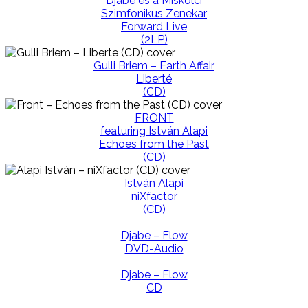
Djabe és a Miskolci
Szimfonikus Zenekar
Forward Live
(2LP)
Gulli Briem – Earth Affair
Liberté
(CD)
FRONT
featuring István Alapi
Echoes from the Past
(CD)
István Alapi
niXfactor
(CD)
Djabe – Flow
DVD-Audio
Djabe – Flow
CD