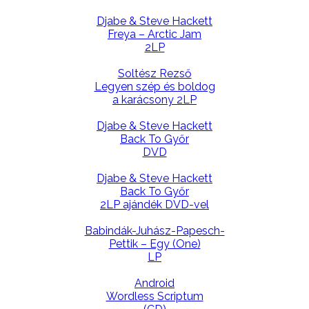
Djabe & Steve Hackett
Freya – Arctic Jam
2LP
Soltész Rezső
Legyen szép és boldog
a karácsony 2LP
Djabe & Steve Hackett
Back To Győr
DVD
Djabe & Steve Hackett
Back To Győr
2LP ajándék DVD-vel
Babindák-Juhász-Papesch-
Pettik – Egy (One)
LP
Android
Wordless Scriptum