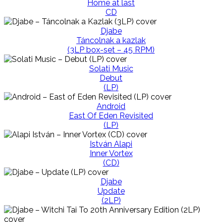
Home at last
CD
Djabe
Táncolnak a kazlak
(3LP box-set – 45 RPM)
Solati Music
Debut
(LP)
Android
East Of Eden Revisited
(LP)
István Alapi
Inner Vortex
(CD)
Djabe
Update
(2LP)