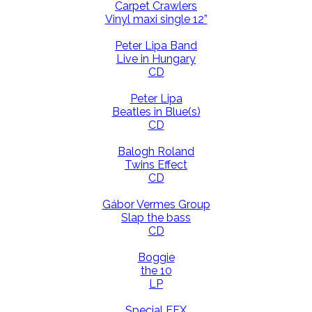
Carpet Crawlers
Vinyl maxi single 12”
Peter Lipa Band
Live in Hungary
CD
Peter Lipa
Beatles in Blue(s)
CD
Balogh Roland
Twins Effect
CD
Gábor Vermes Group
Slap the bass
CD
Boggie
the 10
LP
Special EFX