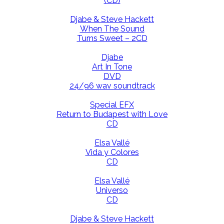
(CD)
Djabe & Steve Hackett
When The Sound
Turns Sweet – 2CD
Djabe
Art In Tone
DVD
24/96 wav soundtrack
Special EFX
Return to Budapest with Love
CD
Elsa Vallé
Vida y Colores
CD
Elsa Vallé
Universo
CD
Djabe & Steve Hackett