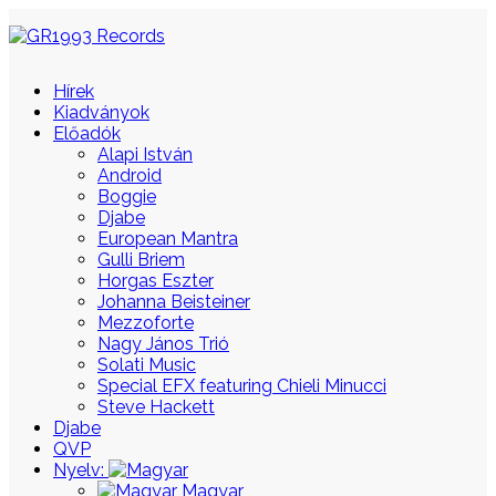
Hírek
Kiadványok
Előadók
Alapi István
Android
Boggie
Djabe
European Mantra
Gulli Briem
Horgas Eszter
Johanna Beisteiner
Mezzoforte
Nagy János Trió
Solati Music
Special EFX featuring Chieli Minucci
Steve Hackett
Djabe
QVP
Nyelv:
Magyar