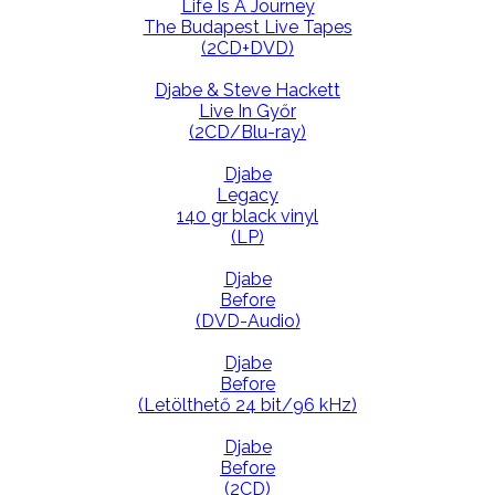
Life Is A Journey
The Budapest Live Tapes
(2CD+DVD)
Djabe & Steve Hackett
Live In Győr
(2CD/Blu-ray)
Djabe
Legacy
140 gr black vinyl
(LP)
Djabe
Before
(DVD-Audio)
Djabe
Before
(Letölthető 24 bit/96 kHz)
Djabe
Before
(2CD)