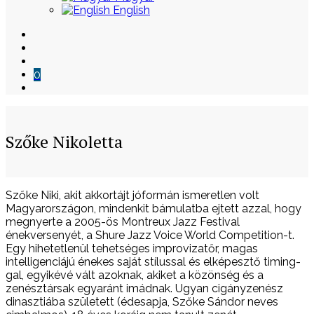
English
0
Szőke Nikoletta
Skip
Szőke Niki, akit akkortájt jóformán ismeretlen volt
to
Magyarországon, mindenkit bámulatba ejtett azzal, hogy
content
megnyerte a 2005-ös Montreux Jazz Festival
énekversenyét, a Shure Jazz Voice World Competition-t.
Egy hihetetlenül tehetséges improvizatőr, magas
intelligenciájú énekes saját stílussal és elképesztő timing-
gal, egyikévé vált azoknak, akiket a közönség és a
zenésztársak egyaránt imádnak. Ugyan cigányzenész
dinasztiába született (édesapja, Szőke Sándor neves