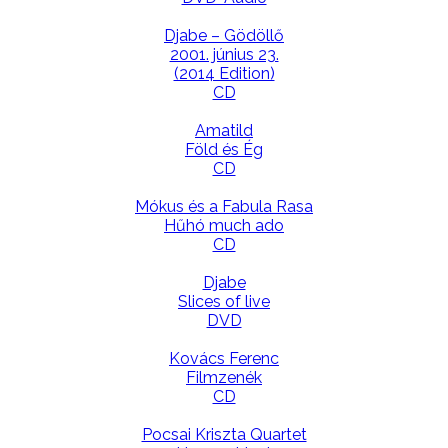
Djabe – Gödöllő
2001. június 23.
(2014 Edition)
CD
Amatild
Föld és Ég
CD
Mókus és a Fabula Rasa
Hűhó much ado
CD
Djabe
Slices of live
DVD
Kovács Ferenc
Filmzenék
CD
Pocsai Kriszta Quartet