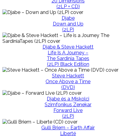
20 Dimensions
(2LP + CD)
Djabe
Down and Up
(2LP)
Djabe & Steve Hackett
Life Is A Journey –
The Sardinia Tapes
(2LP) Black Edition
Steve Hackett
Once Above a Time
(DVD)
Djabe és a Miskolci
Szimfonikus Zenekar
Forward Live
(2LP)
Gulli Briem – Earth Affair
Liberté