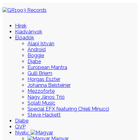
Hírek
Kiadványok
Előadók
Alapi István
Android
Boggie
Djabe
European Mantra
Gulli Briem
Horgas Eszter
Johanna Beisteiner
Mezzoforte
Nagy János Trió
Solati Music
Special EFX featuring Chieli Minucci
Steve Hackett
Djabe
QVP
Nyelv:
Magyar