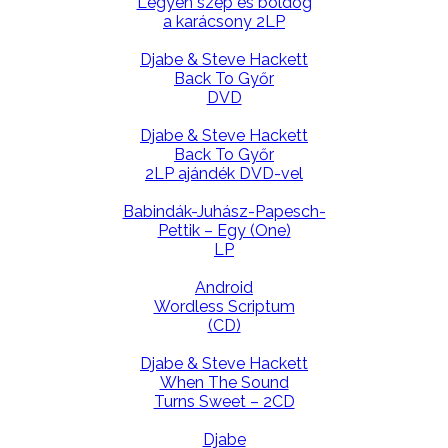
Legyen szép és boldog
a karácsony 2LP
Djabe & Steve Hackett
Back To Győr
DVD
Djabe & Steve Hackett
Back To Győr
2LP ajándék DVD-vel
Babindák-Juhász-Papesch-
Pettik – Egy (One)
LP
Android
Wordless Scriptum
(CD)
Djabe & Steve Hackett
When The Sound
Turns Sweet – 2CD
Djabe