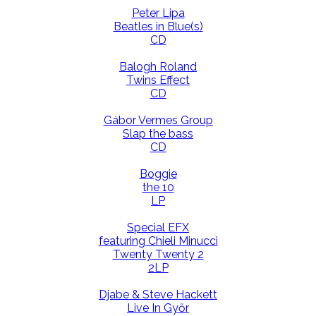
Peter Lipa
Beatles in Blue(s)
CD
Balogh Roland
Twins Effect
CD
Gábor Vermes Group
Slap the bass
CD
Boggie
the 10
LP
Special EFX
featuring Chieli Minucci
Twenty Twenty 2
2LP
Djabe & Steve Hackett
Live In Győr