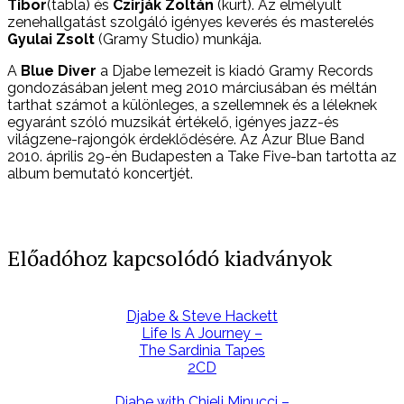
Tibor
(tabla) és
Czirják Zoltán
(kürt). Az elmélyült
zenehallgatást szolgáló igényes keverés és masterelés
Gyulai Zsolt
(Gramy Studio) munkája.
A
Blue Diver
a Djabe lemezeit is kiadó Gramy Records
gondozásában jelent meg 2010 márciusában és méltán
tarthat számot a különleges, a szellemnek és a léleknek
egyaránt szóló muzsikát értékelő, igényes jazz-és
világzene-rajongók érdeklődésére. Az Azur Blue Band
2010. április 29-én Budapesten a Take Five-ban tartotta az
album bemutató koncertjét.
Előadóhoz kapcsolódó kiadványok
Djabe & Steve Hackett
Life Is A Journey –
The Sardinia Tapes
2CD
Djabe with Chieli Minucci –