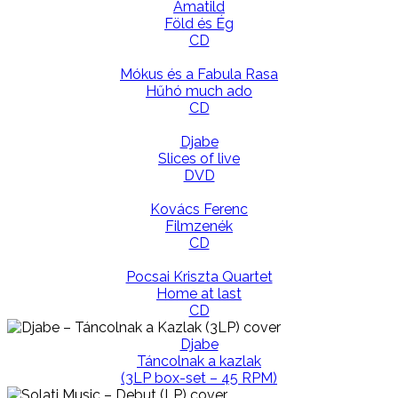
Amatild
Föld és Ég
CD
Mókus és a Fabula Rasa
Hűhó much ado
CD
Djabe
Slices of live
DVD
Kovács Ferenc
Filmzenék
CD
Pocsai Kriszta Quartet
Home at last
CD
Djabe
Táncolnak a kazlak
(3LP box-set – 45 RPM)