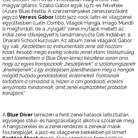
magyar gitáros, Szabó Gábor egyik 1971-es felvétele
(Azure Blue) ihlette. A szerzeményeket zeneszerzőként
jegyző
Veress Gábor
több jazz-rock, latin-és világzenei
együttesben (Latin Combo, Világok Hangja, Imago Mundi)
is megfordult, de a „nyugati” zenei műfajok mellett az
indiai zene stílusjegyeit is tanulmányozta Dél-Indiában, a
Dharani School kurzusán. Az album zenei világáról Gábor
így vall:
„Kezdetben az instrumentális zene állt hozzám
közel, később mégis évekig vokális zenét írtam. Valószínűleg
ezért törekedtem a Blue Diver-lemez készítése során arra,
hogy az egyes kompozíciók „beszéljenek”, a szólóhangszerek
„énekeljenek”, s így erőteljesen jeleníthessem meg a hangok
mögött húzódó gondolatokat, érzelmeket. Fontosnak
tartottam a címadást is, hiszen a cím gondolati, érzelmi
lenyomata mindannak, amit zenei eszközökkel próbálok
körüljárni.”
A
Blue Diver
lemezen a fenti zenei hatások letisztultan,
egységes stílus-és hangzásvilágot alkotva szólalnak meg.
A hangszerelés és a zenei rendezés a zenekar másik
főszereplőjét, a jazz-és világzenei berkekben jól ismert