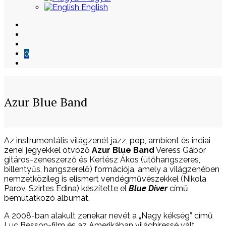
English
0
Azur Blue Band
Skip
Az instrumentális világzenét jazz, pop, ambient és indiai
to
zenei jegyekkel ötvöző
Azur Blue Band
Veress Gábor
content
gitáros-zeneszerző és Kertész Ákos (ütőhangszeres,
billentyűs, hangszerelő) formációja, amely a világzenében
nemzetközileg is elismert vendégművészekkel (Nikola
Parov, Szirtes Edina) készítette el
Blue Diver
című
bemutatkozó albumát.
A 2008-ban alakult zenekar nevét a „Nagy kékség” című
Luc Besson-film és az Amerikában világhíressé vált