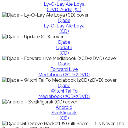
Ly-O-Lay Ale Loya
(DVD-Audio, 5.1)
Djabe
Ly-O-Lay Ale Loya
(CD)
Djabe
Update
(CD)
Djabe
Forward Live
Mediabook (2CD+2DVD)
Djabe
Witchi Tai To
Mediabook (2CD+2DVD)
Android
Svejkfigurák
(CD)