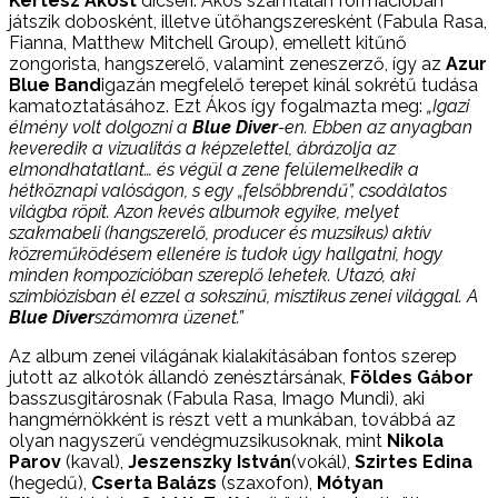
Kertész Ákost
dicséri. Ákos számtalan formációban
játszik dobosként, illetve ütőhangszeresként (Fabula Rasa,
Fianna, Matthew Mitchell Group), emellett kitűnő
zongorista, hangszerelő, valamint zeneszerző, így az
Azur
Blue Band
igazán megfelelő terepet kínál sokrétű tudása
kamatoztatásához­. Ezt Ákos így fogalmazta meg:
„Igazi
élmény volt dolgozni a
Blue Diver
-en. Ebben az anyagban
keveredik a vizualitás a képzelettel, ábrázolja az
elmondhatatlant… és végül a zene felülemelkedik a
hétköznapi valóságon, s egy „felsőbbrendű”, csodálatos
világba röpít. Azon kevés albumok egyike, melyet
szakmabeli (hangszerelő, producer és muzsikus) aktív
közreműködésem ellenére is tudok úgy hallgatni, hogy
minden kompozícióban szereplő lehetek. Utazó, aki
szimbiózisban él ezzel a sokszínű, misztikus zenei világgal. A
Blue Diver
számomra üzenet.”
Az album zenei világának kialakításában fontos szerep
jutott az alkotók állandó zenésztársának,
Földes Gábor
basszusgitárosnak (Fabula Rasa, Imago Mundi), aki
hangmérnökként is részt vett a munkában, továbbá az
olyan nagyszerű vendégmuzsikusoknak, mint
Nikola
Parov
(kaval),
Jeszenszky István
(vokál),
Szirtes Edina
(hegedű),
Cserta Balázs
(szaxofon),
Mótyan