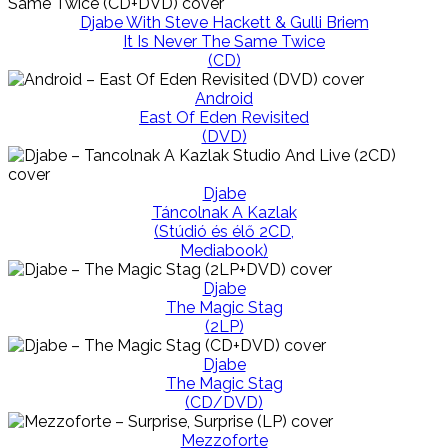
Djabe With Steve Hackett & Gulli Briem
It Is Never The Same Twice
(CD)
Android
East Of Eden Revisited
(DVD)
Djabe
Táncolnak A Kazlak
(Stúdió és élő 2CD,
Mediabook)
Djabe
The Magic Stag
(2LP)
Djabe
The Magic Stag
(CD/DVD)
Mezzoforte