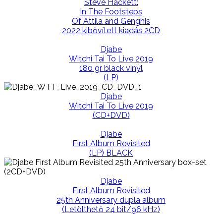
Steve Hackett:
In The Footsteps
Of Attila and Genghis
2022 kibővített kiadás 2CD
Djabe
Witchi Tai To Live 2019
180 gr black vinyl
(LP)
Djabe
Witchi Tai To Live 2019
(CD+DVD)
Djabe
First Album Revisited
(LP) BLACK
Djabe
First Album Revisited
25th Anniversary dupla album
(Letölthető 24 bit/96 kHz)