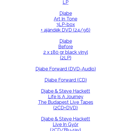
LP
Djabe
Art In Tone
3LP-box
+ ajándék DVD (24/96)
Djabe
Before
2 x 180 gr black vinyl
(2LP)
Djabe Forward (DVD-Audio)
Djabe Forward (CD)
Djabe & Steve Hackett
Life Is A Journey
The Budapest Live Tapes
(2CD+DVD)
Djabe & Steve Hackett
Live In Győr
(2CD/Blu-ray)