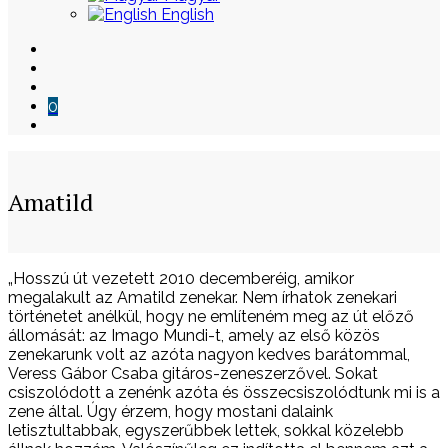
English
0
Amatild
Skip
„Hosszú út vezetett 2010 decemberéig, amikor
to
megalakult az Amatild zenekar. Nem írhatok zenekari
content
történetet anélkül, hogy ne említeném meg az út előző
állomását: az Imago Mundi-t, amely az első közös
zenekarunk volt az azóta nagyon kedves barátommal,
Veress Gábor Csaba gitáros-zeneszerzővel. Sokat
csiszolódott a zenénk azóta és összecsiszolódtunk mi is a
zene által. Úgy érzem, hogy mostani dalaink
letisztultabbak, egyszerűbbek lettek, sokkal közelebb