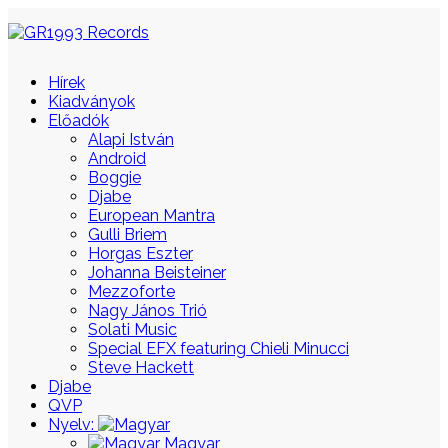
Hírek
Kiadványok
Előadók
Alapi István
Android
Boggie
Djabe
European Mantra
Gulli Briem
Horgas Eszter
Johanna Beisteiner
Mezzoforte
Nagy János Trió
Solati Music
Special EFX featuring Chieli Minucci
Steve Hackett
Djabe
QVP
Nyelv:
Magyar