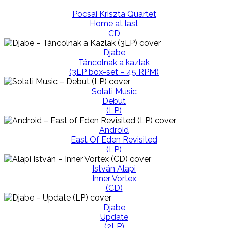
Pocsai Kriszta Quartet
Home at last
CD
Djabe
Táncolnak a kazlak
(3LP box-set – 45 RPM)
Solati Music
Debut
(LP)
Android
East Of Eden Revisited
(LP)
István Alapi
Inner Vortex
(CD)
Djabe
Update
(2LP)