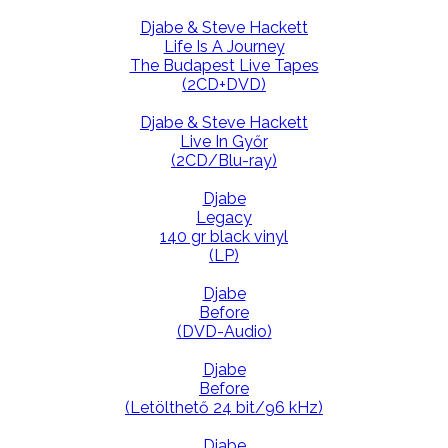
Djabe & Steve Hackett
Life Is A Journey
The Budapest Live Tapes
(2CD+DVD)
Djabe & Steve Hackett
Live In Győr
(2CD/Blu-ray)
Djabe
Legacy
140 gr black vinyl
(LP)
Djabe
Before
(DVD-Audio)
Djabe
Before
(Letölthető 24 bit/96 kHz)
Djabe