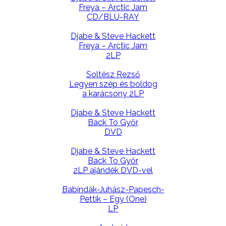
Freya – Arctic Jam
CD/BLU-RAY
Djabe & Steve Hackett
Freya – Arctic Jam
2LP
Soltész Rezső
Legyen szép és boldog
a karácsony 2LP
Djabe & Steve Hackett
Back To Győr
DVD
Djabe & Steve Hackett
Back To Győr
2LP ajándék DVD-vel
Babindák-Juhász-Papesch-
Pettik – Egy (One)
LP