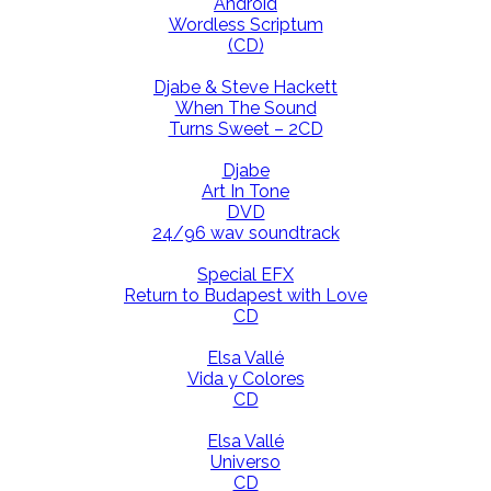
Android
Wordless Scriptum
(CD)
Djabe & Steve Hackett
When The Sound
Turns Sweet – 2CD
Djabe
Art In Tone
DVD
24/96 wav soundtrack
Special EFX
Return to Budapest with Love
CD
Elsa Vallé
Vida y Colores
CD
Elsa Vallé
Universo
CD