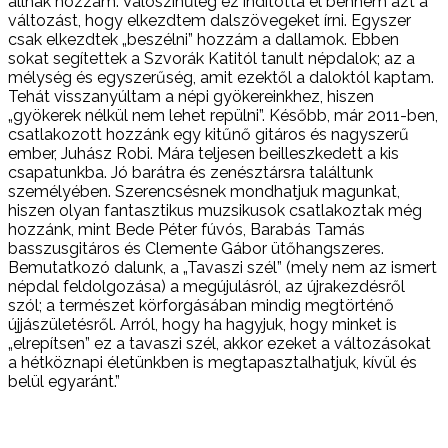
állnak hozzám. Valószínűleg ez indította el bennem azt a
változást, hogy elkezdtem dalszövegeket írni. Egyszer
csak elkezdtek „beszélni” hozzám a dallamok. Ebben
sokat segítettek a Szvorák Katitól tanult népdalok; az a
mélység és egyszerűség, amit ezektől a daloktól kaptam.
Tehát visszanyúltam a népi gyökereinkhez, hiszen
„gyökerek nélkül nem lehet repülni”. Később, már 2011-ben,
csatlakozott hozzánk egy kitűnő gitáros és nagyszerű
ember, Juhász Robi. Mára teljesen beilleszkedett a kis
csapatunkba. Jó barátra és zenésztársra találtunk
személyében. Szerencsésnek mondhatjuk magunkat,
hiszen olyan fantasztikus muzsikusok csatlakoztak még
hozzánk, mint Bede Péter fúvós, Barabás Tamás
basszusgitáros és Clemente Gábor ütőhangszeres.
Bemutatkozó dalunk, a „Tavaszi szél” (mely nem az ismert
népdal feldolgozása) a megújulásról, az újrakezdésről
szól; a természet körforgásában mindig megtörténő
újjászületésről. Arról, hogy ha hagyjuk, hogy minket is
„elrepítsen” ez a tavaszi szél, akkor ezeket a változásokat
a hétköznapi életünkben is megtapasztalhatjuk, kívül és
belül egyaránt.”