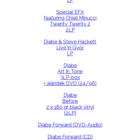
LP
Special EFX
featuring Chieli Minucci
Twenty Twenty 2
2LP
Djabe & Steve Hackett
Live In Győr
LP
Djabe
Art In Tone
3LP-box
+ ajándék DVD (24/96)
Djabe
Before
2 x 180 gr black vinyl
(2LP)
Djabe Forward (DVD-Audio)
Djabe Forward (CD)