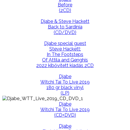
Before
(2CD)
Djabe & Steve Hackett
Back to Sardinia
(CD/DVD)
Djabe special guest
Steve Hackett:
In The Footsteps
Of Attila and Genghis
2022 kibővített kiadás 2CD
Djabe
Witchi Tai To Live 2019
180 gr black vinyl
(LP)
Djabe
Witchi Tai To Live 2019
(CD+DVD)
Djabe