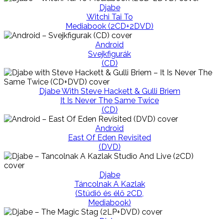
Djabe
Witchi Tai To
Mediabook (2CD+2DVD)
Android
Svejkfigurák
(CD)
Djabe With Steve Hackett & Gulli Briem
It Is Never The Same Twice
(CD)
Android
East Of Eden Revisited
(DVD)
Djabe
Táncolnak A Kazlak
(Stúdió és élő 2CD,
Mediabook)