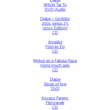
Djabe
Witchi Tai To
DVD-Audio
Djabe – Gödöllő
2001. június 23.
(2014 Edition)
CD
Amatild
Föld és Ég
CD
Mókus és a Fabula Rasa
Hűhó much ado
CD
Djabe
Slices of live
DVD
Kovács Ferenc
Filmzenék
CD