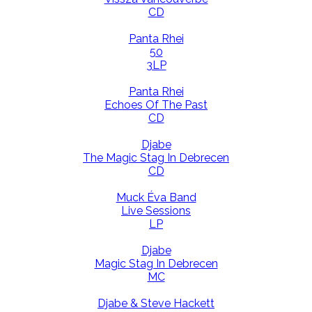
CD
Panta Rhei
50
3LP
Panta Rhei
Echoes Of The Past
CD
Djabe
The Magic Stag In Debrecen
CD
Muck Éva Band
Live Sessions
LP
Djabe
Magic Stag In Debrecen
MC
Djabe & Steve Hackett