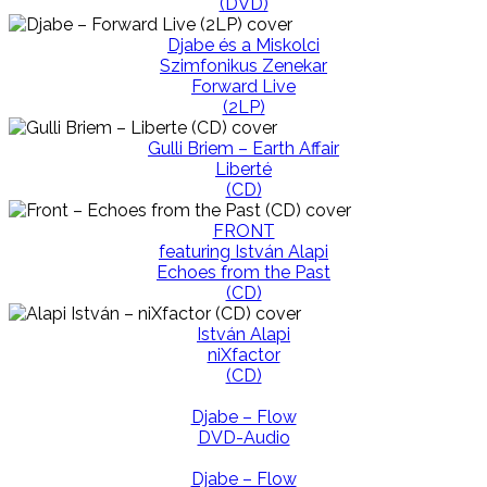
(DVD)
Djabe és a Miskolci
Szimfonikus Zenekar
Forward Live
(2LP)
Gulli Briem – Earth Affair
Liberté
(CD)
FRONT
featuring István Alapi
Echoes from the Past
(CD)
István Alapi
niXfactor
(CD)
Djabe – Flow
DVD-Audio
Djabe – Flow