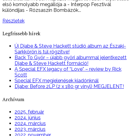
első komolyabb megállója a - Interpop Fesztivál
különdíjas - Rózsaszín Bombázók...
Részletek
Legfrissebb hírek
Új Djabe & Steve Hackett stúdió album az Északi-
Sarkkörön is túl rögzítve!
Back To Győr – újabb győri albummal jelentkezett
Djabe & Steve Hackett formáció!
A Special EFX legacy of “Love” – review by Rick
Scott
Special EFX megjelenések kiadónknál
Djabe: Before 2LP (2 x 180 gr vinyl) MEGJELENT!
Archívum
2025. február
2024. június
2024. március
2023. március
2022. november