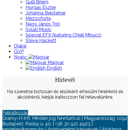
Gulli Briem
Horgas Eszter
Johanna Beisteiner
Mezzoforte
Nagy János Trió
Solati Music
Special EFX featuring Chieli Minucci
Steve Hackett
Djabe
QVP
Nyelv:
Magyar
English
Hírlevél
Ha szeretne biztosan és elsőként értesülni híreinkről és
akcióinkról, kérjük iratkozzon fel hírlevelünkre.
Feliratkozás
Gramy-H Kft. Minden jog fenntartva! | Magyarország, 1092
Budapest, Ráday u. 40. | +36 30 921 4923 |
rendeles@gramy.hu |
Adatvédelmi irányelvek
|
Általános