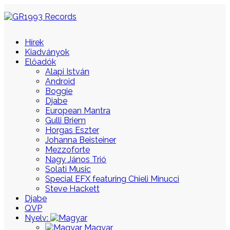
Hírek
Kiadványok
Előadók
Alapi István
Android
Boggie
Djabe
European Mantra
Gulli Briem
Horgas Eszter
Johanna Beisteiner
Mezzoforte
Nagy János Trió
Solati Music
Special EFX featuring Chieli Minucci
Steve Hackett
Djabe
QVP
Nyelv:
Magyar