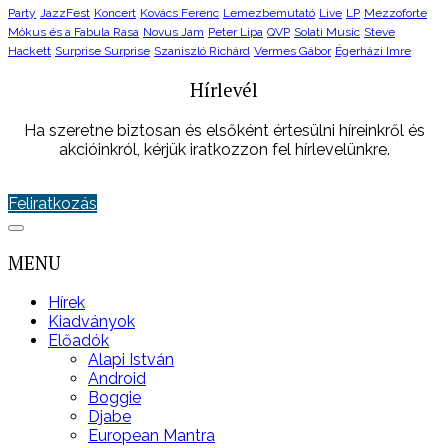
Party
JazzFest
Koncert
Kovács Ferenc
Lemezbemutató
Live
LP
Mezzoforte
Mókus és a Fabula Rasa
Novus Jam
Peter Lipa
QVP
Solati Music
Steve
Hackett
Surprise Surprise
Szaniszló Richárd
Vermes Gábor
Égerházi Imre
Hírlevél
Ha szeretne biztosan és elsőként értesülni híreinkről és
akcióinkról, kérjük iratkozzon fel hírlevelünkre.
Feliratkozás
MENU
Hírek
Kiadványok
Előadók
Alapi István
Android
Boggie
Djabe
European Mantra