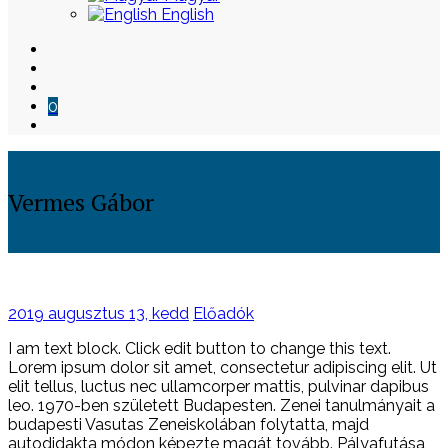
English
0
Vermes Gábor
Skip
to
Posted
2019 augusztus 13, kedd
Előadók
content
on
I am text block. Click edit button to change this text.
Lorem ipsum dolor sit amet, consectetur adipiscing elit. Ut
elit tellus, luctus nec ullamcorper mattis, pulvinar dapibus
leo. 1970-ben született Budapesten. Zenei tanulmányait a
budapesti Vasutas Zeneiskolában folytatta, majd
autodidakta módon képezte magát tovább. Pályafutása