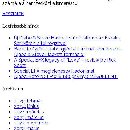
számára a nemzetközi elismerést....
Részletek
Legfrissebb hírek
Új Djabe & Steve Hackett stúdió album az Északi-
Sarkkörön is túl rögzítve!
Back To Győr – újabb győri albummal jelentkezett
Djabe & Steve Hackett formáció!
A Special EFX legacy of “Love” – review by Rick
Scott
Special EFX megjelenések kiadónknál
Djabe: Before 2LP (2 x 180 gr vinyl) MEGJELENT!
Archívum
2025. február
2024. június
2024. március
2023. március
2022. november
2022. május