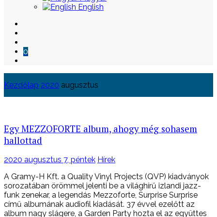
English
0
Kezdőlap
2020
augusztus
Skip
to
content
Egy MEZZOFORTE album, ahogy még sohasem
hallottad
Posted
2020 augusztus 7, péntek
Hírek
on
A Gramy-H Kft. a Quality Vinyl Projects (QVP) kiadványok
sorozatában örömmel jelenti be a világhírű izlandi jazz-
funk zenekar, a legendás Mezzoforte, Surprise Surprise
című albumának audiofil kiadását. 37 évvel ezelőtt az
album nagy slágere, a Garden Party hozta el az együttes