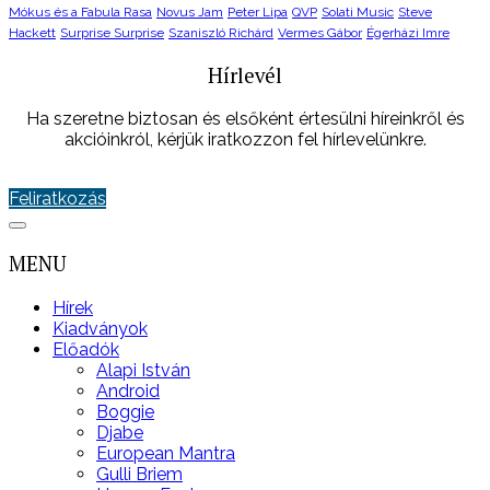
Mókus és a Fabula Rasa
Novus Jam
Peter Lipa
QVP
Solati Music
Steve
Hackett
Surprise Surprise
Szaniszló Richárd
Vermes Gábor
Égerházi Imre
Hírlevél
Ha szeretne biztosan és elsőként értesülni híreinkről és
akcióinkról, kérjük iratkozzon fel hírlevelünkre.
Feliratkozás
MENU
Hírek
Kiadványok
Előadók
Alapi István
Android
Boggie
Djabe
European Mantra
Gulli Briem