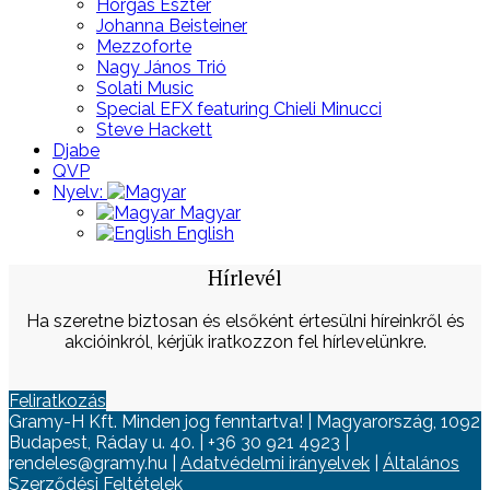
Horgas Eszter
Johanna Beisteiner
Mezzoforte
Nagy János Trió
Solati Music
Special EFX featuring Chieli Minucci
Steve Hackett
Djabe
QVP
Nyelv:
Magyar
English
Hírlevél
Ha szeretne biztosan és elsőként értesülni híreinkről és
akcióinkról, kérjük iratkozzon fel hírlevelünkre.
Feliratkozás
Gramy-H Kft. Minden jog fenntartva! | Magyarország, 1092
Budapest, Ráday u. 40. | +36 30 921 4923 |
rendeles@gramy.hu |
Adatvédelmi irányelvek
|
Általános
Szerződési Feltételek