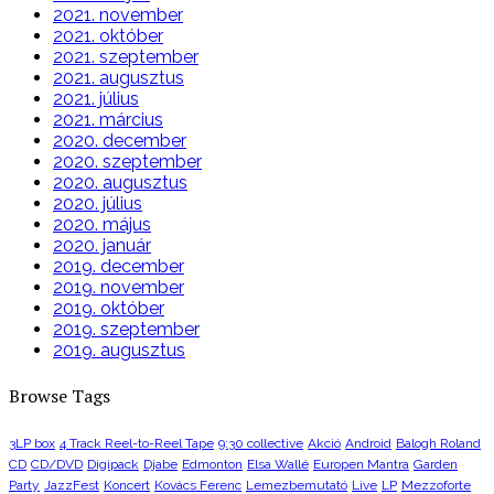
2021. november
2021. október
2021. szeptember
2021. augusztus
2021. július
2021. március
2020. december
2020. szeptember
2020. augusztus
2020. július
2020. május
2020. január
2019. december
2019. november
2019. október
2019. szeptember
2019. augusztus
Browse Tags
3LP box
4 Track Reel-to-Reel Tape
9:30 collective
Akció
Android
Balogh Roland
CD
CD/DVD
Digipack
Djabe
Edmonton
Elsa Wallé
Europen Mantra
Garden
Party
JazzFest
Koncert
Kovács Ferenc
Lemezbemutató
Live
LP
Mezzoforte