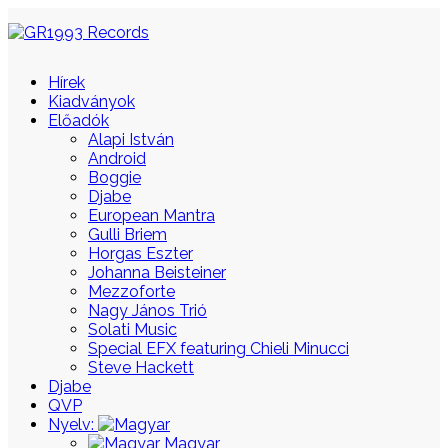
Hírek
Kiadványok
Előadók
Alapi István
Android
Boggie
Djabe
European Mantra
Gulli Briem
Horgas Eszter
Johanna Beisteiner
Mezzoforte
Nagy János Trió
Solati Music
Special EFX featuring Chieli Minucci
Steve Hackett
Djabe
QVP
Nyelv:
Magyar