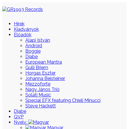
Hírek
Kiadványok
Előadók
Alapi István
Android
Boggie
Djabe
European Mantra
Gulli Briem
Horgas Eszter
Johanna Beisteiner
Mezzoforte
Nagy János Trió
Solati Music
Special EFX featuring Chieli Minucci
Steve Hackett
Djabe
QVP
Nyelv:
Magyar