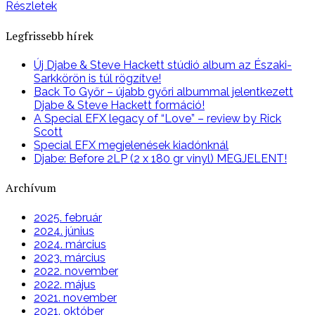
Részletek
Legfrissebb hírek
Új Djabe & Steve Hackett stúdió album az Északi-
Sarkkörön is túl rögzítve!
Back To Győr – újabb győri albummal jelentkezett
Djabe & Steve Hackett formáció!
A Special EFX legacy of “Love” – review by Rick
Scott
Special EFX megjelenések kiadónknál
Djabe: Before 2LP (2 x 180 gr vinyl) MEGJELENT!
Archívum
2025. február
2024. június
2024. március
2023. március
2022. november
2022. május
2021. november
2021. október