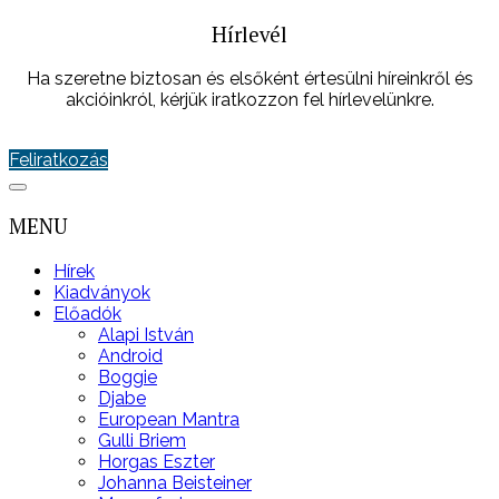
Hírlevél
Ha szeretne biztosan és elsőként értesülni híreinkről és
akcióinkról, kérjük iratkozzon fel hírlevelünkre.
Feliratkozás
MENU
Hírek
Kiadványok
Előadók
Alapi István
Android
Boggie
Djabe
European Mantra
Gulli Briem
Horgas Eszter
Johanna Beisteiner