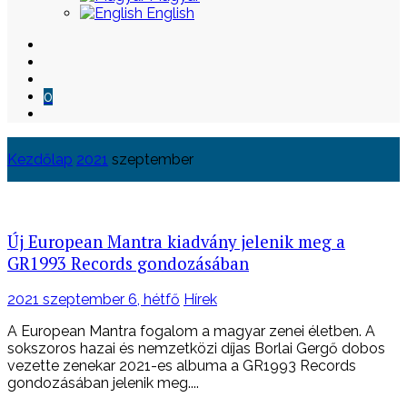
English
0
Kezdőlap
2021
szeptember
Skip
to
content
Új European Mantra kiadvány jelenik meg a
GR1993 Records gondozásában
Posted
2021 szeptember 6, hétfő
Hírek
on
A European Mantra fogalom a magyar zenei életben. A
sokszoros hazai és nemzetközi díjas Borlai Gergő dobos
vezette zenekar 2021-es albuma a GR1993 Records
gondozásában jelenik meg....