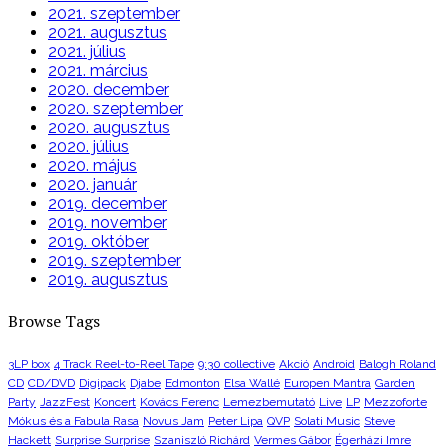
2021. szeptember
2021. augusztus
2021. július
2021. március
2020. december
2020. szeptember
2020. augusztus
2020. július
2020. május
2020. január
2019. december
2019. november
2019. október
2019. szeptember
2019. augusztus
Browse Tags
3LP box
4 Track Reel-to-Reel Tape
9:30 collective
Akció
Android
Balogh Roland
CD
CD/DVD
Digipack
Djabe
Edmonton
Elsa Wallé
Europen Mantra
Garden
Party
JazzFest
Koncert
Kovács Ferenc
Lemezbemutató
Live
LP
Mezzoforte
Mókus és a Fabula Rasa
Novus Jam
Peter Lipa
QVP
Solati Music
Steve
Hackett
Surprise Surprise
Szaniszló Richárd
Vermes Gábor
Égerházi Imre