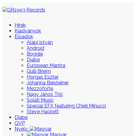
Hírek
Kiadványok
Előadók
Alapi István
Android
Boggie
Djabe
European Mantra
Gulli Briem
Horgas Eszter
Johanna Beisteiner
Mezzoforte
Nagy János Trió
Solati Music
Special EFX featuring Chieli Minucci
Steve Hackett
Djabe
QVP
Nyelv:
Magyar