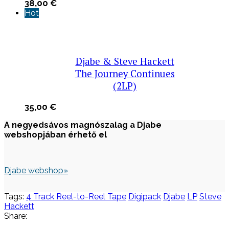
38,00
€
Hot
Djabe & Steve Hackett
The Journey Continues
(2LP)
35,00
€
A negyedsávos magnószalag a Djabe
webshopjában érhető el
Djabe webshop»
Tags:
4 Track Reel-to-Reel Tape
Digipack
Djabe
LP
Steve
Hackett
Share: