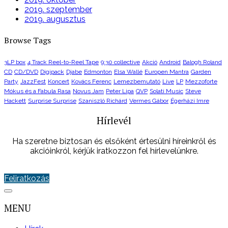
2019. szeptember
2019. augusztus
Browse Tags
3LP box
4 Track Reel-to-Reel Tape
9:30 collective
Akció
Android
Balogh Roland
CD
CD/DVD
Digipack
Djabe
Edmonton
Elsa Wallé
Europen Mantra
Garden
Party
JazzFest
Koncert
Kovács Ferenc
Lemezbemutató
Live
LP
Mezzoforte
Mókus és a Fabula Rasa
Novus Jam
Peter Lipa
QVP
Solati Music
Steve
Hackett
Surprise Surprise
Szaniszló Richárd
Vermes Gábor
Égerházi Imre
Hírlevél
Ha szeretne biztosan és elsőként értesülni híreinkről és
akcióinkról, kérjük iratkozzon fel hírlevelünkre.
Feliratkozás
MENU