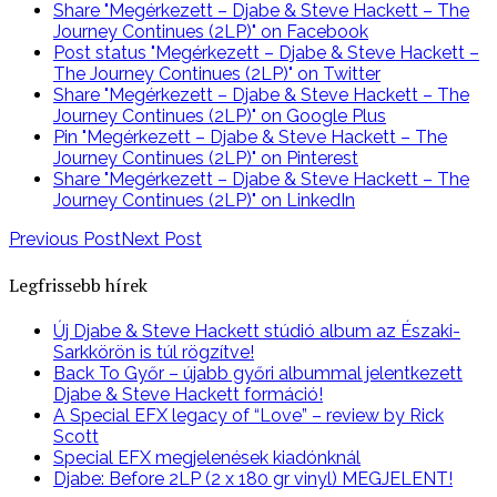
Share "Megérkezett – Djabe & Steve Hackett – The
Journey Continues (2LP)" on Facebook
Post status "Megérkezett – Djabe & Steve Hackett –
The Journey Continues (2LP)" on Twitter
Share "Megérkezett – Djabe & Steve Hackett – The
Journey Continues (2LP)" on Google Plus
Pin "Megérkezett – Djabe & Steve Hackett – The
Journey Continues (2LP)" on Pinterest
Share "Megérkezett – Djabe & Steve Hackett – The
Journey Continues (2LP)" on LinkedIn
Previous Post
Next Post
Legfrissebb hírek
Új Djabe & Steve Hackett stúdió album az Északi-
Sarkkörön is túl rögzítve!
Back To Győr – újabb győri albummal jelentkezett
Djabe & Steve Hackett formáció!
A Special EFX legacy of “Love” – review by Rick
Scott
Special EFX megjelenések kiadónknál
Djabe: Before 2LP (2 x 180 gr vinyl) MEGJELENT!