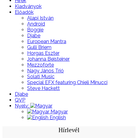
Hírek
Kiadványok
Előadók
Alapi István
Android
Boggie
Djabe
European Mantra
Gulli Briem
Horgas Eszter
Johanna Beisteiner
Mezzoforte
Nagy János Trió
Solati Music
Special EFX featuring Chieli Minucci
Steve Hackett
Djabe
QVP
Nyelv:
Magyar
English
Hírlevél