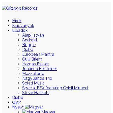
Hírek
Kiadványok
Előadók
Alapi István
Android
Boggie
Djabe
European Mantra
Gulli Briem
Horgas Eszter
Johanna Beisteiner
Mezzoforte
Nagy János Trió
Solati Music
Special EFX featuring Chieli Minucci
Steve Hackett
Djabe
QVP
Nyelv:
Magyar