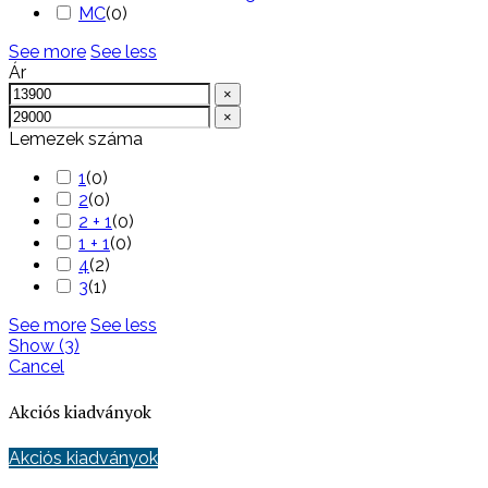
MC
(
0
)
See more
See less
Ár
×
×
Lemezek száma
1
(
0
)
2
(
0
)
2 + 1
(
0
)
1 + 1
(
0
)
4
(
2
)
3
(
1
)
See more
See less
Show
(
3
)
Cancel
Akciós kiadványok
Akciós kiadványok