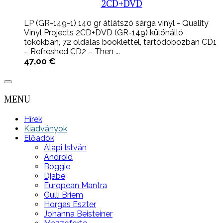
2CD+DVD
LP (GR-149-1) 140 gr átlátszó sárga vinyl - Quality
Vinyl Projects 2CD+DVD (GR-149) különálló
tokokban, 72 oldalas booklettel, tartódobozban CD1
– Refreshed CD2 – Then ...
47,00
€
MENU
Hírek
Kiadványok
Előadók
Alapi István
Android
Boggie
Djabe
European Mantra
Gulli Briem
Horgas Eszter
Johanna Beisteiner