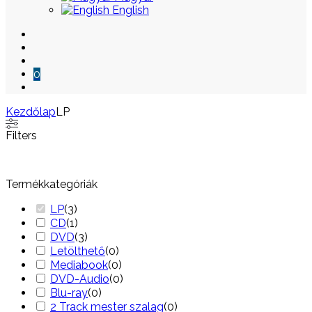
English
0
Kezdőlap
LP
Skip
Filters
to
content
Termékkategóriák
LP
(
3
)
CD
(
1
)
DVD
(
3
)
Letölthető
(
0
)
Mediabook
(
0
)
DVD-Audio
(
0
)
Blu-ray
(
0
)
2 Track mester szalag
(
0
)