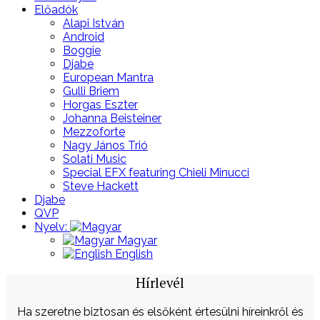
Előadók
Alapi István
Android
Boggie
Djabe
European Mantra
Gulli Briem
Horgas Eszter
Johanna Beisteiner
Mezzoforte
Nagy János Trió
Solati Music
Special EFX featuring Chieli Minucci
Steve Hackett
Djabe
QVP
Nyelv:
Magyar
English
Hírlevél
Ha szeretne biztosan és elsőként értesülni híreinkről és