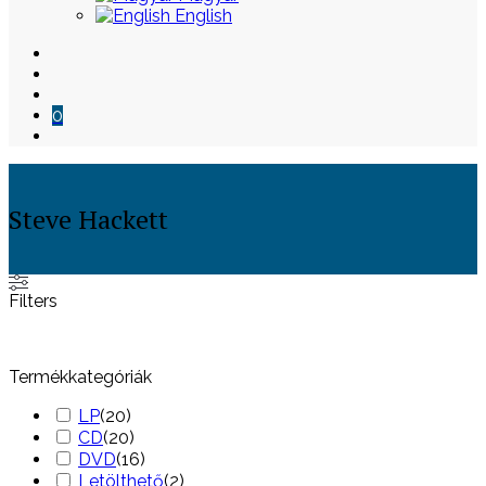
English
0
Steve Hackett
Skip
Filters
to
content
Termékkategóriák
LP
(
20
)
CD
(
20
)
DVD
(
16
)
Letölthető
(
2
)