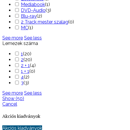
Mediabook
(
1
)
DVD-Audio
(
3
)
Blu-ray
(
2
)
2 Track mester szalag
(
0
)
MC
(
1
)
See more
See less
Lemezek száma
1
(
20
)
2
(
20
)
2 + 1
(
4
)
1 + 1
(
0
)
4
(
2
)
3
(
3
)
See more
See less
Show
(
50
)
Cancel
Akciós kiadványok
Akciós kiadványok