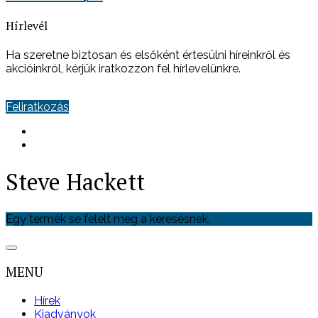
Hírlevél
Ha szeretne biztosan és elsőként értesülni híreinkről és
akcióinkról, kérjük iratkozzon fel hírlevelünkre.
Feliratkozás
Steve Hackett
Egy termék se felelt meg a keresésnek.
MENU
Hírek
Kiadványok