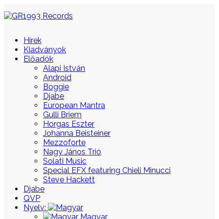
Hírek
Kiadványok
Előadók
Alapi István
Android
Boggie
Djabe
European Mantra
Gulli Briem
Horgas Eszter
Johanna Beisteiner
Mezzoforte
Nagy János Trió
Solati Music
Special EFX featuring Chieli Minucci
Steve Hackett
Djabe
QVP
Nyelv:
Magyar