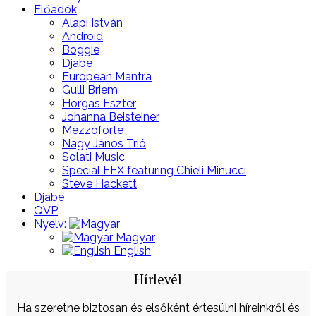
Előadók
Alapi István
Android
Boggie
Djabe
European Mantra
Gulli Briem
Horgas Eszter
Johanna Beisteiner
Mezzoforte
Nagy János Trió
Solati Music
Special EFX featuring Chieli Minucci
Steve Hackett
Djabe
QVP
Nyelv:
Magyar
English
Hírlevél
Ha szeretne biztosan és elsőként értesülni híreinkről és