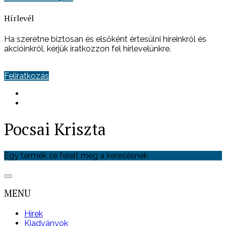
Hírlevél
Ha szeretne biztosan és elsőként értesülni híreinkről és
akcióinkról, kérjük iratkozzon fel hírlevelünkre.
Feliratkozás
Pocsai Kriszta
Egy termék se felelt meg a keresésnek.
MENU
Hírek
Kiadványok