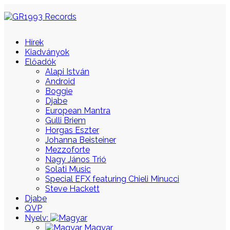
Hírek
Kiadványok
Előadók
Alapi István
Android
Boggie
Djabe
European Mantra
Gulli Briem
Horgas Eszter
Johanna Beisteiner
Mezzoforte
Nagy János Trió
Solati Music
Special EFX featuring Chieli Minucci
Steve Hackett
Djabe
QVP
Nyelv:
Magyar