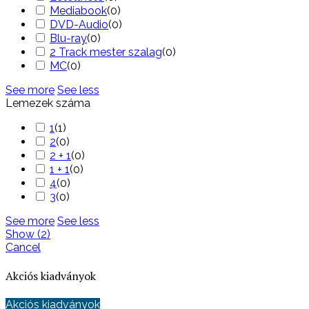
Mediabook
(
0
)
DVD-Audio
(
0
)
Blu-ray
(
0
)
2 Track mester szalag
(
0
)
MC
(
0
)
See more
See less
Lemezek száma
1
(
1
)
2
(
0
)
2 + 1
(
0
)
1 + 1
(
0
)
4
(
0
)
3
(
0
)
See more
See less
Show
(
2
)
Cancel
Akciós kiadványok
Akciós kiadványok