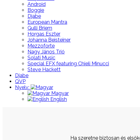
Android
Boggie
Djabe
European Mantra
Gulli Briem
Horgas Eszter
Johanna Beisteiner
Mezzoforte
Nagy János Trió
Solati Music
Special EFX featuring Chieli Minucci
Steve Hackett
Djabe
QVP
Nyelv:
Magyar
English
Ha szeretne biztosan és elsőként