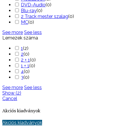
DVD-Audio
(
0
)
Blu-ray
(
0
)
2 Track mester szalag
(
0
)
MC
(
0
)
See more
See less
Lemezek száma
1
(
2
)
2
(
0
)
2 + 1
(
0
)
1 + 1
(
0
)
4
(
0
)
3
(
0
)
See more
See less
Show
(
2
)
Cancel
Akciós kiadványok
Akciós kiadványok