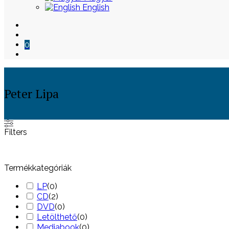
English
0
Peter Lipa
Skip
Filters
to
content
Termékkategóriák
LP
(
0
)
CD
(
2
)
DVD
(
0
)
Letölthető
(
0
)
Mediabook
(
0
)