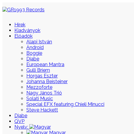
Hírek
Kiadványok
Előadók
Alapi István
Android
Boggie
Djabe
European Mantra
Gulli Briem
Horgas Eszter
Johanna Beisteiner
Mezzoforte
Nagy János Trió
Solati Music
Special EFX featuring Chieli Minucci
Steve Hackett
Djabe
QVP
Nyelv:
Magyar