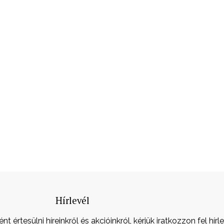
Hírlevél
 értesülni híreinkről és akcióinkról, kérjük iratkozzon fel hírl