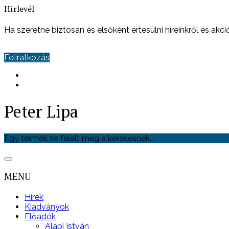
Hírlevél
Ha szeretne biztosan és elsőként értesülni híreinkről és akciói
Feliratkozás
Peter Lipa
Egy termék se felelt meg a keresésnek.
MENU
Hírek
Kiadványok
Előadók
Alapi István