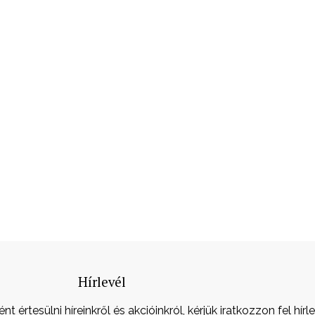
Hírlevél
 értesülni híreinkről és akcióinkról, kérjük iratkozzon fel hírl