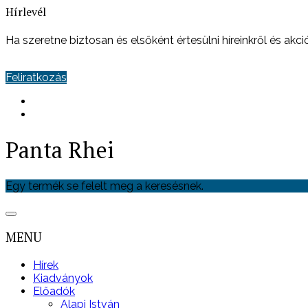
Hírlevél
Ha szeretne biztosan és elsőként értesülni híreinkről és akciói
Feliratkozás
Panta Rhei
Egy termék se felelt meg a keresésnek.
MENU
Hírek
Kiadványok
Előadók
Alapi István