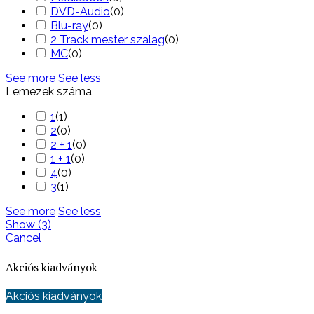
DVD-Audio
(
0
)
Blu-ray
(
0
)
2 Track mester szalag
(
0
)
MC
(
0
)
See more
See less
Lemezek száma
1
(
1
)
2
(
0
)
2 + 1
(
0
)
1 + 1
(
0
)
4
(
0
)
3
(
1
)
See more
See less
Show
(
3
)
Cancel
Akciós kiadványok
Akciós kiadványok