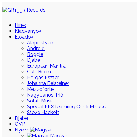
Hírek
Kiadványok
Előadók
Alapi István
Android
Boggie
Djabe
European Mantra
Gulli Briem
Horgas Eszter
Johanna Beisteiner
Mezzoforte
Nagy János Trió
Solati Music
Special EFX featuring Chieli Minucci
Steve Hackett
Djabe
QVP
Nyelv:
Magyar