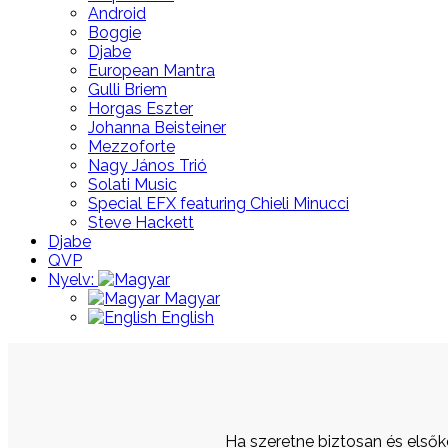
Android
Boggie
Djabe
European Mantra
Gulli Briem
Horgas Eszter
Johanna Beisteiner
Mezzoforte
Nagy János Trió
Solati Music
Special EFX featuring Chieli Minucci
Steve Hackett
Djabe
QVP
Nyelv:
Magyar
English
Ha szeretne biztosan és elsőként