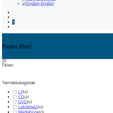
English
0
Panta Rhei
Skip
Filters
to
content
Termékkategóriák
LP
(
2
)
CD
(
2
)
DVD
(
0
)
Letölthető
(
0
)
Mediabook
(
0
)