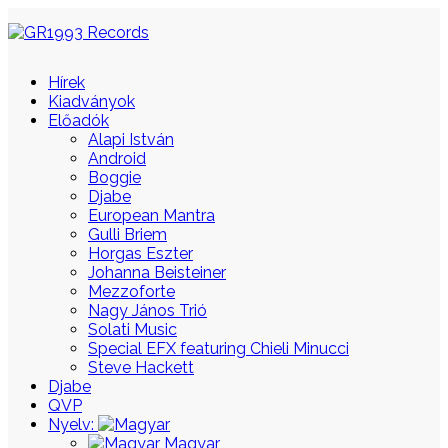
Hírek
Kiadványok
Előadók
Alapi István
Android
Boggie
Djabe
European Mantra
Gulli Briem
Horgas Eszter
Johanna Beisteiner
Mezzoforte
Nagy János Trió
Solati Music
Special EFX featuring Chieli Minucci
Steve Hackett
Djabe
QVP
Nyelv:
Magyar