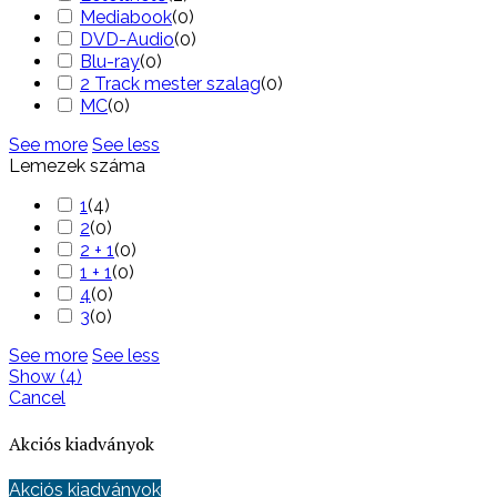
Mediabook
(
0
)
DVD-Audio
(
0
)
Blu-ray
(
0
)
2 Track mester szalag
(
0
)
MC
(
0
)
See more
See less
Lemezek száma
1
(
4
)
2
(
0
)
2 + 1
(
0
)
1 + 1
(
0
)
4
(
0
)
3
(
0
)
See more
See less
Show
(
4
)
Cancel
Akciós kiadványok
Akciós kiadványok