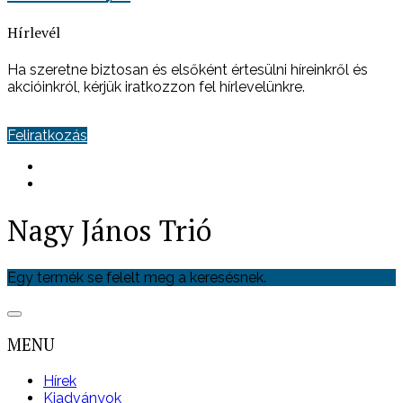
Hírlevél
Ha szeretne biztosan és elsőként értesülni híreinkről és
akcióinkról, kérjük iratkozzon fel hírlevelünkre.
Feliratkozás
Nagy János Trió
Egy termék se felelt meg a keresésnek.
MENU
Hírek
Kiadványok