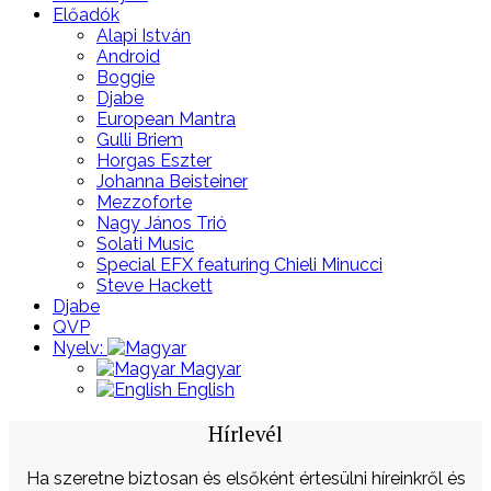
Előadók
Alapi István
Android
Boggie
Djabe
European Mantra
Gulli Briem
Horgas Eszter
Johanna Beisteiner
Mezzoforte
Nagy János Trió
Solati Music
Special EFX featuring Chieli Minucci
Steve Hackett
Djabe
QVP
Nyelv:
Magyar
English
Hírlevél
Ha szeretne biztosan és elsőként értesülni híreinkről és