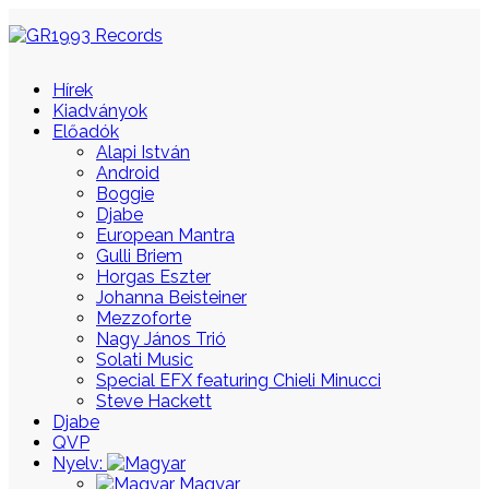
Hírek
Kiadványok
Előadók
Alapi István
Android
Boggie
Djabe
European Mantra
Gulli Briem
Horgas Eszter
Johanna Beisteiner
Mezzoforte
Nagy János Trió
Solati Music
Special EFX featuring Chieli Minucci
Steve Hackett
Djabe
QVP
Nyelv:
Magyar