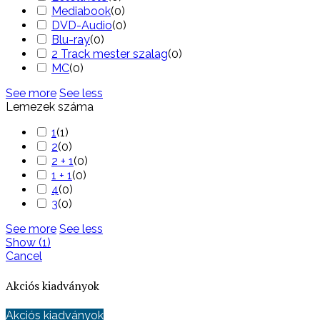
Mediabook
(
0
)
DVD-Audio
(
0
)
Blu-ray
(
0
)
2 Track mester szalag
(
0
)
MC
(
0
)
See more
See less
Lemezek száma
1
(
1
)
2
(
0
)
2 + 1
(
0
)
1 + 1
(
0
)
4
(
0
)
3
(
0
)
See more
See less
Show
(
1
)
Cancel
Akciós kiadványok
Akciós kiadványok