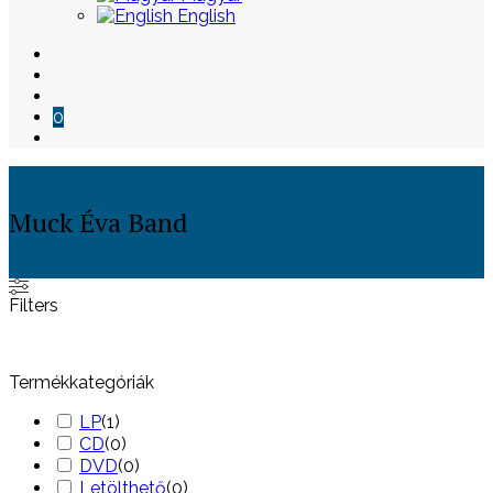
English
0
Muck Éva Band
Skip
Filters
to
content
Termékkategóriák
LP
(
1
)
CD
(
0
)
DVD
(
0
)
Letölthető
(
0
)