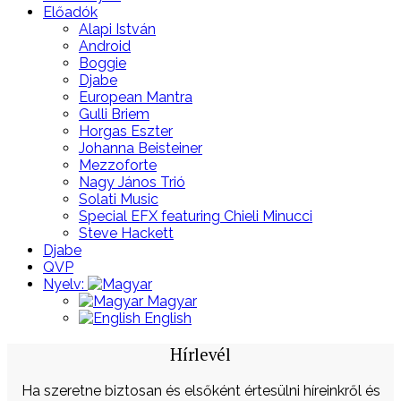
Előadók
Alapi István
Android
Boggie
Djabe
European Mantra
Gulli Briem
Horgas Eszter
Johanna Beisteiner
Mezzoforte
Nagy János Trió
Solati Music
Special EFX featuring Chieli Minucci
Steve Hackett
Djabe
QVP
Nyelv:
Magyar
English
Hírlevél
Ha szeretne biztosan és elsőként értesülni híreinkről és