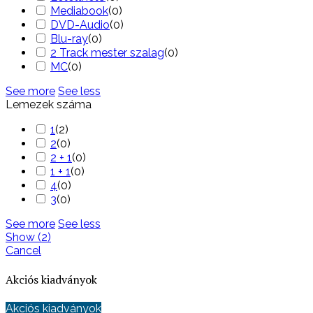
Mediabook
(
0
)
DVD-Audio
(
0
)
Blu-ray
(
0
)
2 Track mester szalag
(
0
)
MC
(
0
)
See more
See less
Lemezek száma
1
(
2
)
2
(
0
)
2 + 1
(
0
)
1 + 1
(
0
)
4
(
0
)
3
(
0
)
See more
See less
Show
(
2
)
Cancel
Akciós kiadványok
Akciós kiadványok