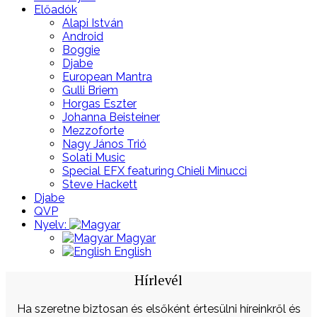
Előadók
Alapi István
Android
Boggie
Djabe
European Mantra
Gulli Briem
Horgas Eszter
Johanna Beisteiner
Mezzoforte
Nagy János Trió
Solati Music
Special EFX featuring Chieli Minucci
Steve Hackett
Djabe
QVP
Nyelv:
Magyar
English
Hírlevél
Ha szeretne biztosan és elsőként értesülni híreinkről és