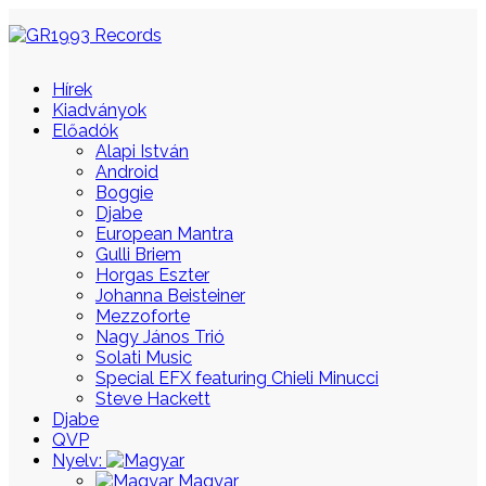
Hírek
Kiadványok
Előadók
Alapi István
Android
Boggie
Djabe
European Mantra
Gulli Briem
Horgas Eszter
Johanna Beisteiner
Mezzoforte
Nagy János Trió
Solati Music
Special EFX featuring Chieli Minucci
Steve Hackett
Djabe
QVP
Nyelv:
Magyar