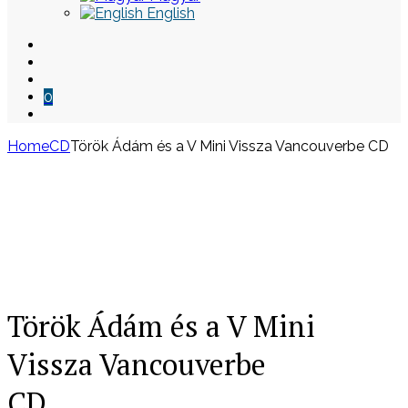
English
0
Home
CD
Török Ádám és a V Mini Vissza Vancouverbe CD
Skip
to
content
Török Ádám és a V Mini
Vissza Vancouverbe
CD