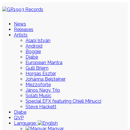
News
Releases
Artists
Alapi István
Android
Boggie
Djabe
European Mantra
Gulli Briem
Horgas Eszter
Johanna Beisteiner
Mezzoforte
János Nagy Trio
Solati Music
Special EFX featuring Chieli Minucci
Steve Hackett
Djabe
QVP
Language:
Magyar