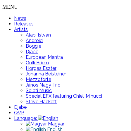
MENU
News
Releases
Artists
Alapi István
Android
Boggie
Djabe
European Mantra
Gulli Briem
Horgas Eszter
Johanna Beisteiner
Mezzoforte
János Nagy Trio
Solati Music
Special EFX featuring Chieli Minucci
Steve Hackett
Djabe
QVP
Language:
Magyar
English