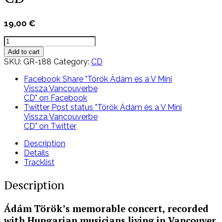
19,00
€
Török
Ádám
Add to cart
és
SKU:
GR-188
Category:
CD
a
V
Facebook
Share "Török Ádám és a V Mini
Mini
Vissza Vancouverbe
Vissza
CD" on Facebook
Vancouverbe
Twitter
Post status "Török Ádám és a V Mini
CD
Vissza Vancouverbe
quantity
CD" on Twitter
Description
Details
Tracklist
Description
Ádám Török’s memorable concert, recorded
with Hungarian musicians living in Vancouver.