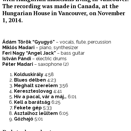
The recording was made in Canada, at the
Hungarian House in Vancouver, on November
1, 2014.
Ádám Török “Gyugyó”
– vocals, flute, percussion
Miklós Madari
– piano, synthesizer
Feri Nagy “Angel Jack”
– bass guitar
István Pándi
– electric drums
Péter Madari
– saxophone (2)
Kolduskirály
4:58
Blues délben
4:23
Meghalt szerelem
3:56
Kereszteslovag
4:41
Hív a pacal, vár a máj…
6:01
Kell a barátság
6:25
Fekete gép
5:33
Asztalhoz leültem
6:05
Gőzhajó
5:01