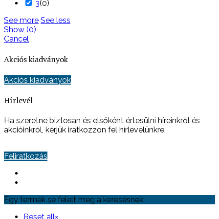
3
(
0
)
See more
See less
Show
(
0
)
Cancel
Akciós kiadványok
Akciós kiadványok
Hírlevél
Ha szeretne biztosan és elsőként értesülni híreinkről és
akcióinkról, kérjük iratkozzon fel hírlevelünkre.
Feliratkozás
Egy termék se felelt meg a keresésnek.
Reset all
×