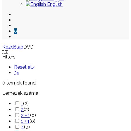
English
0
Kezdőlap
DVD
Skip
Filters
to
content
Reset all
×
3
×
0
termék found
Lemezek száma
1
(
2
)
2
(
2
)
2 + 1
(
0
)
1 + 1
(
0
)
4
(
0
)