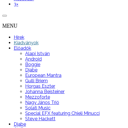
3
×
MENU
Hírek
Kiadványok
Előadók
Alapi István
Android
Boggie
Djabe
European Mantra
Gulli Briem
Horgas Eszter
Johanna Beisteiner
Mezzoforte
Nagy János Trió
Solati Music
Special EFX featuring Chieli Minucci
Steve Hackett
Djabe