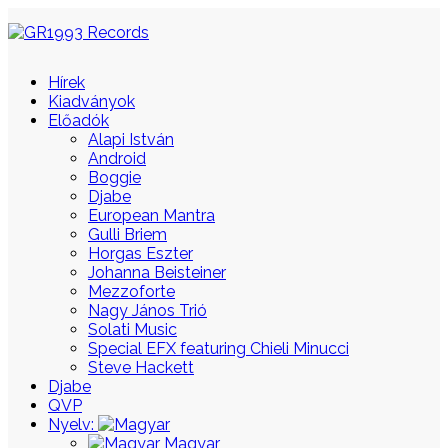
Hírek
Kiadványok
Előadók
Alapi István
Android
Boggie
Djabe
European Mantra
Gulli Briem
Horgas Eszter
Johanna Beisteiner
Mezzoforte
Nagy János Trió
Solati Music
Special EFX featuring Chieli Minucci
Steve Hackett
Djabe
QVP
Nyelv:
Magyar