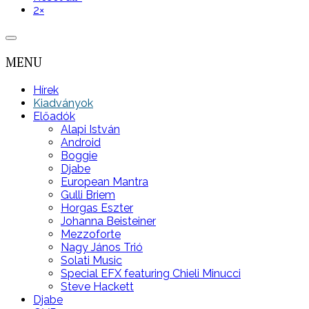
2
×
MENU
Hírek
Kiadványok
Előadók
Alapi István
Android
Boggie
Djabe
European Mantra
Gulli Briem
Horgas Eszter
Johanna Beisteiner
Mezzoforte
Nagy János Trió
Solati Music
Special EFX featuring Chieli Minucci
Steve Hackett
Djabe