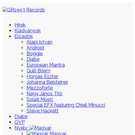
Hírek
Kiadványok
Előadók
Alapi István
Android
Boggie
Djabe
European Mantra
Gulli Briem
Horgas Eszter
Johanna Beisteiner
Mezzoforte
Nagy János Trió
Solati Music
Special EFX featuring Chieli Minucci
Steve Hackett
Djabe
QVP
Nyelv:
Magyar