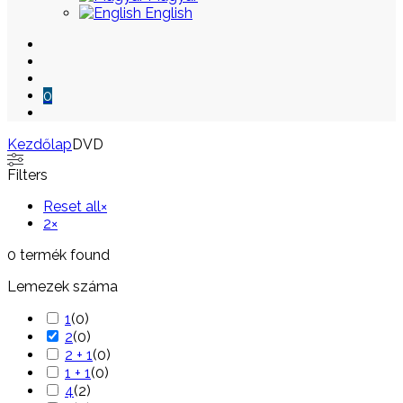
English
0
Kezdőlap
DVD
Skip
Filters
to
content
Reset all
×
2
×
0
termék found
Lemezek száma
1
(
0
)
2
(
0
)
2 + 1
(
0
)
1 + 1
(
0
)
4
(
2
)