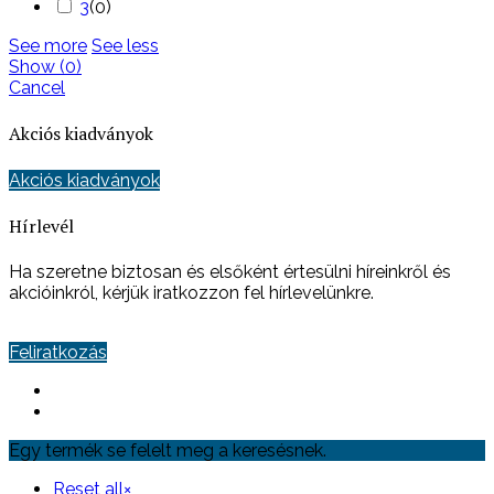
3
(
0
)
See more
See less
Show
(
0
)
Cancel
Akciós kiadványok
Akciós kiadványok
Hírlevél
Ha szeretne biztosan és elsőként értesülni híreinkről és
akcióinkról, kérjük iratkozzon fel hírlevelünkre.
Feliratkozás
Egy termék se felelt meg a keresésnek.
Reset all
×