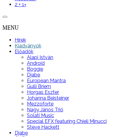
2 + 1
×
MENU
Hírek
Kiadványok
Előadók
Alapi István
Android
Boggie
Djabe
European Mantra
Gulli Briem
Horgas Eszter
Johanna Beisteiner
Mezzoforte
Nagy János Trió
Solati Music
Special EFX featuring Chieli Minucci
Steve Hackett
Djabe