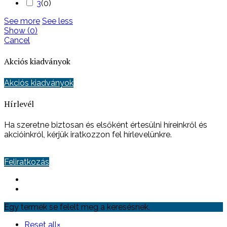
3
(
0
)
See more
See less
Show
(
0
)
Cancel
Akciós kiadványok
Akciós kiadványok
Hírlevél
Ha szeretne biztosan és elsőként értesülni híreinkről és
akcióinkról, kérjük iratkozzon fel hírlevelünkre.
Feliratkozás
Egy termék se felelt meg a keresésnek.
Reset all
×