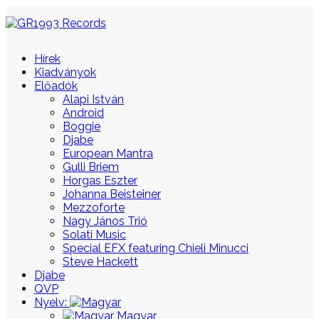
Hírek
Kiadványok
Előadók
Alapi István
Android
Boggie
Djabe
European Mantra
Gulli Briem
Horgas Eszter
Johanna Beisteiner
Mezzoforte
Nagy János Trió
Solati Music
Special EFX featuring Chieli Minucci
Steve Hackett
Djabe
QVP
Nyelv:
Magyar