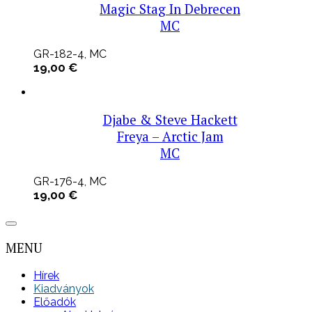
low
Magic Stag In Debrecen
MC
GR-182-4, MC
19,00
€
Djabe & Steve Hackett
Freya – Arctic Jam
MC
GR-176-4, MC
19,00
€
MENU
Hírek
Kiadványok
Előadók