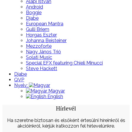
Alapi István
Android
Boggie
Djabe
European Mantra
Gulli Briem
Horgas Eszter
Johanna Beisteiner
Mezzoforte
Nagy János Trió
Solati Music
Special EFX featuring Chieli Minucci
Steve Hackett
Djabe
QVP
Nyelv:
Magyar
English
Hírlevél
Ha szeretne biztosan és elsőként értesülni híreinkről és
akcióinkról, kérjük iratkozzon fel hírlevelünkre.