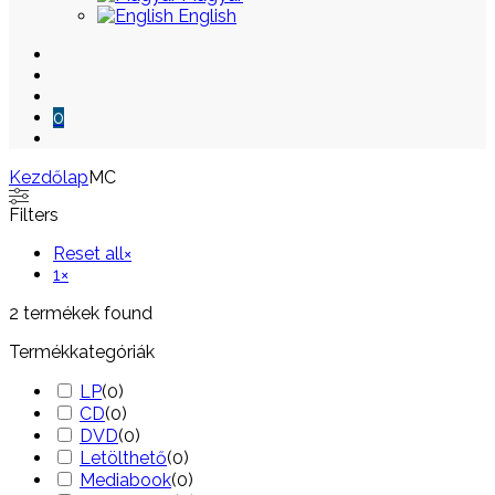
English
0
Kezdőlap
MC
Skip
Filters
to
content
Reset all
×
1
×
2
termékek found
Termékkategóriák
LP
(
0
)
CD
(
0
)
DVD
(
0
)
Letölthető
(
0
)
Mediabook
(
0
)