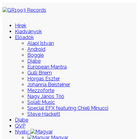
Hírek
Kiadványok
Előadók
Alapi István
Android
Boggie
Djabe
European Mantra
Gulli Briem
Horgas Eszter
Johanna Beisteiner
Mezzoforte
Nagy János Trió
Solati Music
Special EFX featuring Chieli Minucci
Steve Hackett
Djabe
QVP
Nyelv:
Magyar