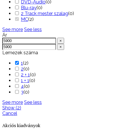
DVD-Audio
(
0
)
Blu-ray
(
0
)
2 Track mester szalag
(
0
)
MC
(
2
)
See more
See less
Ár
×
×
Lemezek száma
1
(
2
)
2
(
0
)
2 + 1
(
0
)
1 + 1
(
0
)
4
(
0
)
3
(
0
)
See more
See less
Show
(
2
)
Cancel
Akciós kiadványok