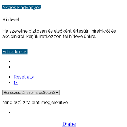
Akciós kiadványok
Hírlevél
Ha szeretne biztosan és elsőként értesülni híreinkről és
akcióinkról, kérjük iratkozzon fel hírlevelünkre.
Feliratkozás
Reset all
×
1
×
Sorted
Mind a(z) 2 találat megjelenítve
by
price:
high
Djabe
to