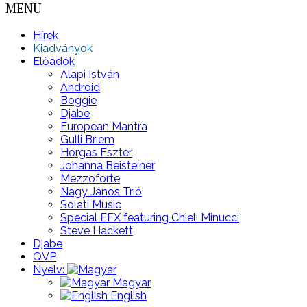
MENU
Hírek
Kiadványok
Előadók
Alapi István
Android
Boggie
Djabe
European Mantra
Gulli Briem
Horgas Eszter
Johanna Beisteiner
Mezzoforte
Nagy János Trió
Solati Music
Special EFX featuring Chieli Minucci
Steve Hackett
Djabe
QVP
Nyelv:
Magyar
English