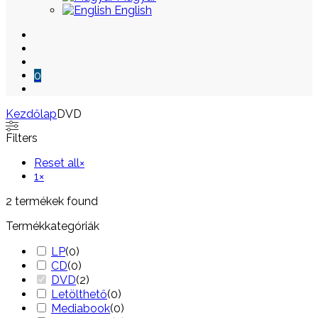
English
0
Kezdőlap
DVD
Skip
Filters
to
content
Reset all
×
1
×
2
termékek found
Termékkategóriák
LP
(
0
)
CD
(
0
)
DVD
(
2
)
Letölthető
(
0
)
Mediabook
(
0
)