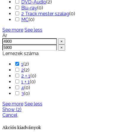
DVD-Audio
(
2
)
Blu-ray
(
0
)
2 Track mester szalag
(
0
)
MC
(
0
)
See more
See less
Ár
×
×
Lemezek száma
1
(
2
)
2
(
2
)
2 + 1
(
0
)
1 + 1
(
0
)
4
(
0
)
3
(
0
)
See more
See less
Show
(
2
)
Cancel
Akciós kiadványok