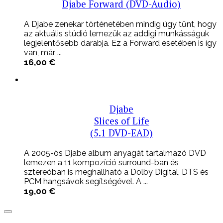
Djabe Forward (DVD-Audio)
A Djabe zenekar történetében mindig úgy tűnt, hogy
az aktuális stúdió lemezük az addigi munkásságuk
legjelentősebb darabja. Ez a Forward esetében is így
van, már ...
16,00
€
Djabe
Slices of Life
(5.1 DVD-EAD)
A 2005-ös Djabe album anyagát tartalmazó DVD
lemezen a 11 kompozíció surround-ban és
sztereóban is meghallható a Dolby Digital, DTS és
PCM hangsávok segítségével. A ...
19,00
€