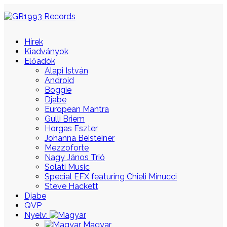
Hírek
Kiadványok
Előadók
Alapi István
Android
Boggie
Djabe
European Mantra
Gulli Briem
Horgas Eszter
Johanna Beisteiner
Mezzoforte
Nagy János Trió
Solati Music
Special EFX featuring Chieli Minucci
Steve Hackett
Djabe
QVP
Nyelv:
Magyar