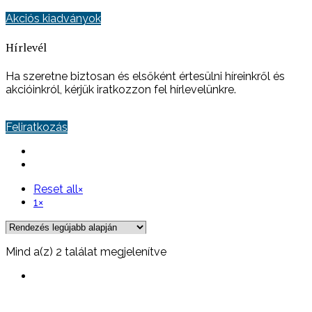
Akciós kiadványok
Hírlevél
Ha szeretne biztosan és elsőként értesülni híreinkről és
akcióinkról, kérjük iratkozzon fel hírlevelünkre.
Feliratkozás
Reset all
×
1
×
Sorted
Mind a(z) 2 találat megjelenítve
by
latest