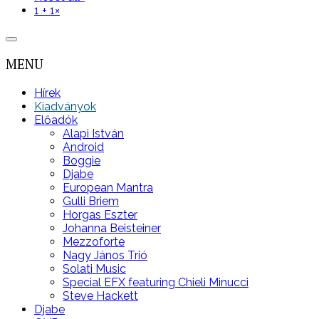
1 + 1
×
MENU
Hírek
Kiadványok
Előadók
Alapi István
Android
Boggie
Djabe
European Mantra
Gulli Briem
Horgas Eszter
Johanna Beisteiner
Mezzoforte
Nagy János Trió
Solati Music
Special EFX featuring Chieli Minucci
Steve Hackett
Djabe