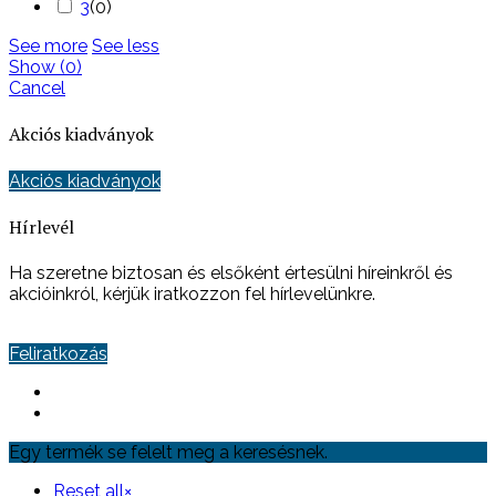
3
(
0
)
See more
See less
Show
(
0
)
Cancel
Akciós kiadványok
Akciós kiadványok
Hírlevél
Ha szeretne biztosan és elsőként értesülni híreinkről és
akcióinkról, kérjük iratkozzon fel hírlevelünkre.
Feliratkozás
Egy termék se felelt meg a keresésnek.
Reset all
×