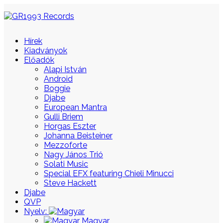
Hírek
Kiadványok
Előadók
Alapi István
Android
Boggie
Djabe
European Mantra
Gulli Briem
Horgas Eszter
Johanna Beisteiner
Mezzoforte
Nagy János Trió
Solati Music
Special EFX featuring Chieli Minucci
Steve Hackett
Djabe
QVP
Nyelv:
Magyar