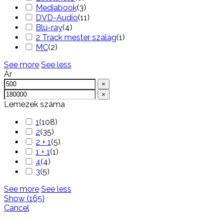
Mediabook
(
3
)
DVD-Audio
(
11
)
Blu-ray
(
4
)
2 Track mester szalag
(
1
)
MC
(
2
)
See more
See less
Ár
×
×
Lemezek száma
1
(
108
)
2
(
35
)
2 + 1
(
5
)
1 + 1
(
1
)
4
(
4
)
3
(
5
)
See more
See less
Show
(
165
)
Cancel