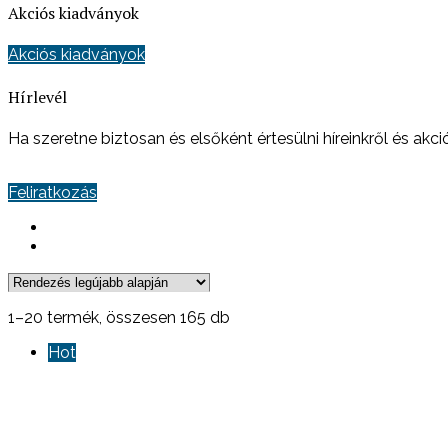
Akciós kiadványok
Akciós kiadványok
Hírlevél
Ha szeretne biztosan és elsőként értesülni híreinkről és akciói
Feliratkozás
Sorted
1–20 termék, összesen 165 db
by
Hot
latest