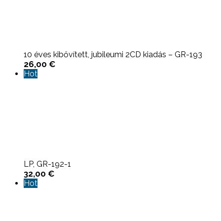
10 éves kibővített, jubileumi 2CD kiadás – GR-193
26,00
€
Hot
LP, GR-192-1
32,00
€
Hot