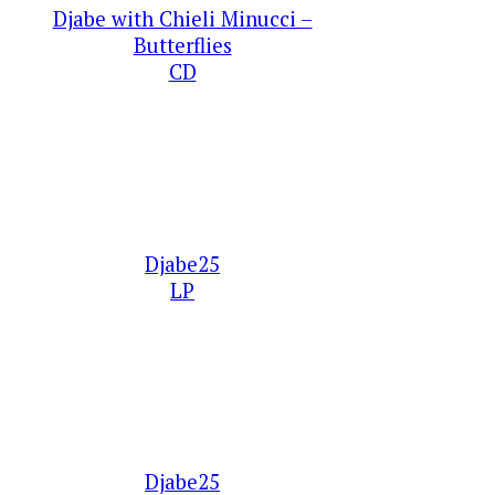
Djabe with Chieli Minucci –
Butterflies
CD
Djabe25
LP
Djabe25