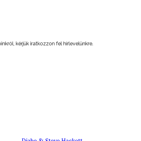
nkról, kérjük iratkozzon fel hírlevelünkre.
Djabe & Steve Hackett