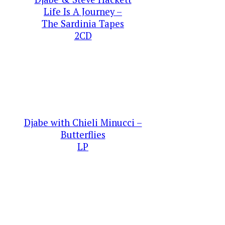
Life Is A Journey –
The Sardinia Tapes
2CD
Djabe with Chieli Minucci –
Butterflies
LP