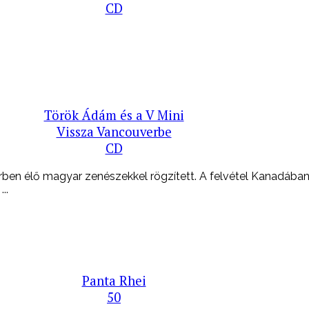
CD
Török Ádám és a V Mini
Vissza Vancouverbe
CD
ben élő magyar zenészekkel rögzített. A felvétel Kanadába
..
Panta Rhei
50