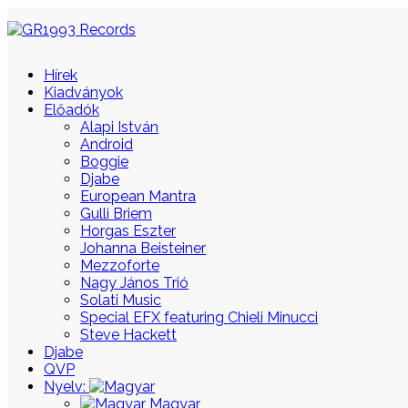
Hírek
Kiadványok
Előadók
Alapi István
Android
Boggie
Djabe
European Mantra
Gulli Briem
Horgas Eszter
Johanna Beisteiner
Mezzoforte
Nagy János Trió
Solati Music
Special EFX featuring Chieli Minucci
Steve Hackett
Djabe
QVP
Nyelv:
Magyar