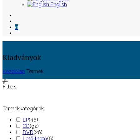
English
0
Kiadványok
Kezdőlap
Termék
Skip
Filters
to
content
Termékkategóriák
LP
(
46
)
CD
(
92
)
DVD
(
26
)
Letölthető
(
6
)