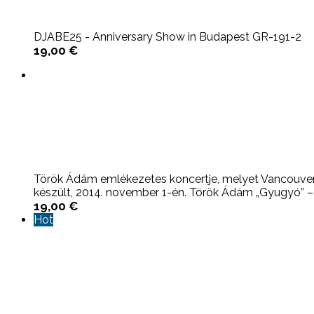
DJABE25 - Anniversary Show in Budapest GR-191-2
19,00
€
Török Ádám emlékezetes koncertje, melyet Vancouver
készült, 2014. november 1-én. Török Ádám „Gyugyó” – .
19,00
€
Hot