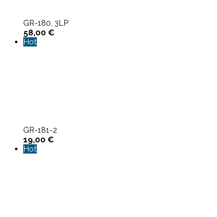
GR-180, 3LP
58,00
€
Hot
GR-181-2
19,00
€
Hot