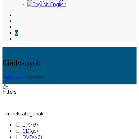
English
0
Kiadványok
Kezdőlap
Termék
Skip
Filters
to
content
Termékkategóriák
LP
(
46
)
CD
(
91
)
DVD
(
26
)