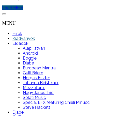
Load More
MENU
Hírek
Kiadványok
Előadók
Alapi István
Android
Boggie
Djabe
European Mantra
Gulli Briem
Horgas Eszter
Johanna Beisteiner
Mezzoforte
Nagy János Trió
Solati Music
Special EFX featuring Chieli Minucci
Steve Hackett
Djabe