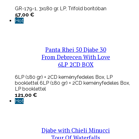
GR-179-1, 3x180 gr. LP, Trifold borítóban
57,00
€
Hot
Panta Rhei 50 Djabe 30
From Debrecen With Love
6LP 2CD BOX
6LP (180 gr) + 2CD keményfedeles Box, LP
booklettel 6LP (180 gr) + 2CD keményfedeles Box,
LP booklettel
121,00
€
Hot
Djabe with Chieli Minucci
Tour Of Waterfalls