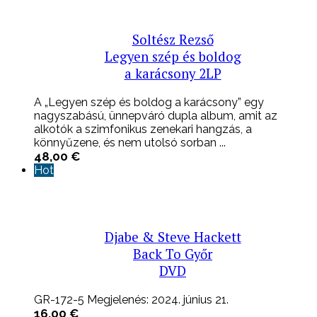
Soltész Rezső
Legyen szép és boldog
a karácsony 2LP
A „Legyen szép és boldog a karácsony” egy
nagyszabású, ünnepváró dupla album, amit az
alkotók a szimfonikus zenekari hangzás, a
könnyűzene, és nem utolsó sorban ...
48,00
€
Hot
Djabe & Steve Hackett
Back To Győr
DVD
GR-172-5 Megjelenés: 2024. június 21.
16,00
€