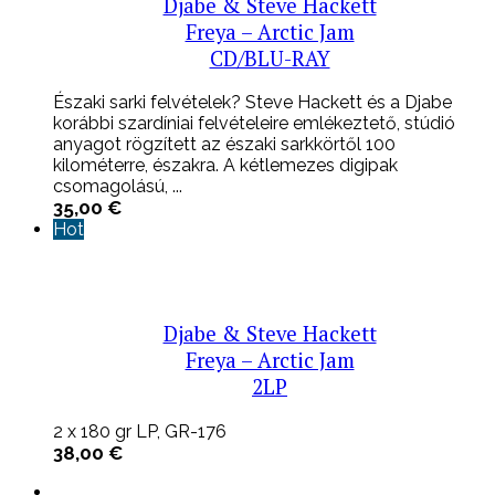
Djabe & Steve Hackett
Freya – Arctic Jam
CD/BLU-RAY
Északi sarki felvételek? Steve Hackett és a Djabe
korábbi szardíniai felvételeire emlékeztető, stúdió
anyagot rögzített az északi sarkkörtől 100
kilométerre, északra. A kétlemezes digipak
csomagolású, ...
35,00
€
Hot
Djabe & Steve Hackett
Freya – Arctic Jam
2LP
2 x 180 gr LP, GR-176
38,00
€