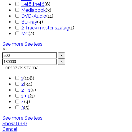
Letölthető
(
6
)
Mediabook
(
3
)
DVD-Audio
(
11
)
Blu-ray
(
4
)
2 Track mester szalag
(
1
)
MC
(
2
)
See more
See less
Ár
×
×
Lemezek száma
1
(
108
)
2
(
34
)
2 + 1
(
5
)
1 + 1
(
1
)
4
(
4
)
3
(
5
)
See more
See less
Show
(
164
)
Cancel