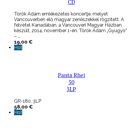
CD
Török Ádám emlékezetes koncertje, melyet
Vancouverben élő magyar zenészekkel rögzített. A
felvétel Kanadában, a Vancouveri Magyar Házban
készült, 2014. november 1-én. Török Ádám „Gyugyó”
– ...
19,00
€
Hot
Panta Rhei
50
3LP
GR-180, 3LP
58,00
€
Hot