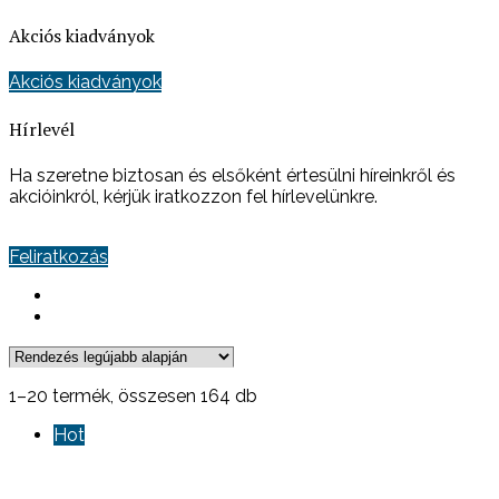
Akciós kiadványok
Akciós kiadványok
Hírlevél
Ha szeretne biztosan és elsőként értesülni híreinkről és
akcióinkról, kérjük iratkozzon fel hírlevelünkre.
Feliratkozás
Sorted
1–20 termék, összesen 164 db
by
Hot
latest