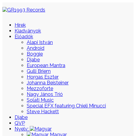
Hírek
Kiadványok
Előadók
Alapi István
Android
Boggie
Djabe
European Mantra
Gulli Briem
Horgas Eszter
Johanna Beisteiner
Mezzoforte
Nagy János Trió
Solati Music
Special EFX featuring Chieli Minucci
Steve Hackett
Djabe
QVP
Nyelv:
Magyar