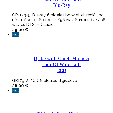
Blu-Ray
GR-179-5, Blu-ray, 6 oldalas booklettel, régió kód
nélkül Audio – Stereo 24/96 wav, Surround 24/96
wav és DTS-HD audio
29,00
€
Hot
Djabe with Chieli Minucci
Tour Of Waterfalls
2CD
GR179-2, 2CD, 8 oldalas digisleeve
26,00
€
Hot