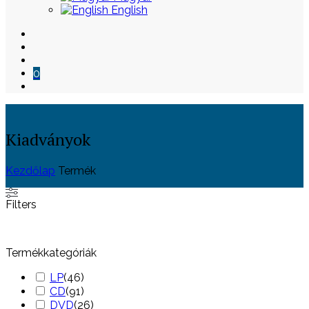
English
0
Kiadványok
Kezdőlap
Termék
Skip
Filters
to
content
Termékkategóriák
LP
(
46
)
CD
(
91
)
DVD
(
26
)