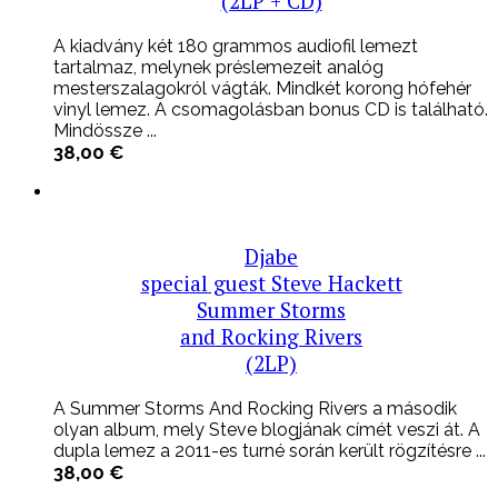
(2LP + CD)
A kiadvány két 180 grammos audiofil lemezt
tartalmaz, melynek préslemezeit analóg
mesterszalagokról vágták. Mindkét korong hófehér
vinyl lemez. A csomagolásban bonus CD is található.
Mindössze ...
38,00
€
Djabe
special guest Steve Hackett
Summer Storms
and Rocking Rivers
(2LP)
A Summer Storms And Rocking Rivers a második
olyan album, mely Steve blogjának címét veszi át. A
dupla lemez a 2011-es turné során került rögzítésre ...
38,00
€