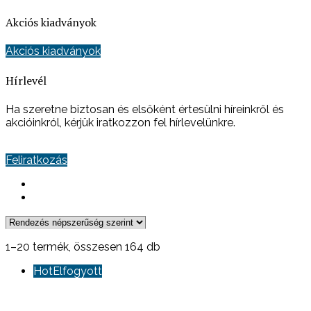
Akciós kiadványok
Akciós kiadványok
Hírlevél
Ha szeretne biztosan és elsőként értesülni híreinkről és
akcióinkról, kérjük iratkozzon fel hírlevelünkre.
Feliratkozás
Sorted
1–20 termék, összesen 164 db
by
Hot
Elfogyott
popularity