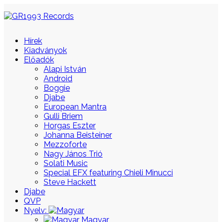
Hírek
Kiadványok
Előadók
Alapi István
Android
Boggie
Djabe
European Mantra
Gulli Briem
Horgas Eszter
Johanna Beisteiner
Mezzoforte
Nagy János Trió
Solati Music
Special EFX featuring Chieli Minucci
Steve Hackett
Djabe
QVP
Nyelv:
Magyar