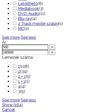
Letölthető
(
6
)
Mediabook
(
3
)
DVD-Audio
(
11
)
Blu-ray
(
4
)
2 Track mester szalag
(
1
)
MC
(
2
)
See more
See less
Ár
×
×
Lemezek száma
1
(
108
)
2
(
34
)
2 + 1
(
5
)
1 + 1
(
1
)
4
(
4
)
3
(
5
)
See more
See less
Show
(
164
)
Cancel