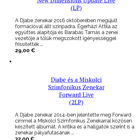
New Dimensions Update Live
(LP)
A Djabe zenekar 2016 októberében megújult
formációval állt színpadra. Égerházi Attila az
együttes alapítója és Barabás Tamás a zenei
vezetője a tőlük megszokott igényességgel
frissítették ...
29,00
€
Djabe és a Miskolci
Szimfonikus Zenekar
Forward Live
(2LP)
A Djabe zenekar 2014-ben jelentette meg Forward
címmel a Miskolci Szimfonikus Zenekarral közösen
készített albumát. A kritika és a hallgatók szerint is a
zenekar pályafutásának ...
32,00
€