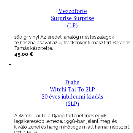
Mezzoforte
Surprise Surprise
(LP)
180 gr vinyl Az eredeti analóg mesteszalagok
felhasználásával az új trackenkénti masztert Barabás
Tamás készítette.
45,00
€
Djabe
Witchi Tai To 2LP
20 éves jubileumi kiadás
(2LP)
A Witchi Tai To a Djabe történetének egyik
legsikeresebb lemeze. 1998-ban jelent meg, és
kiváló zenei és hang minősége miatt hamar népszerű
lett a Hi-Fi ...