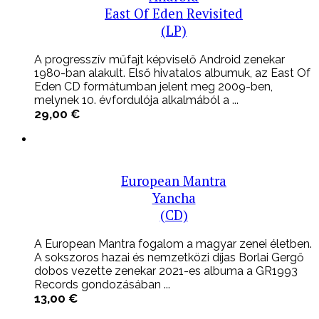
East Of Eden Revisited
(LP)
A progresszív műfajt képviselő Android zenekar
1980-ban alakult. Első hivatalos albumuk, az East Of
Eden CD formátumban jelent meg 2009-ben,
melynek 10. évfordulója alkalmából a ...
29,00
€
European Mantra
Yancha
(CD)
A European Mantra fogalom a magyar zenei életben.
A sokszoros hazai és nemzetközi díjas Borlai Gergő
dobos vezette zenekar 2021-es albuma a GR1993
Records gondozásában ...
13,00
€