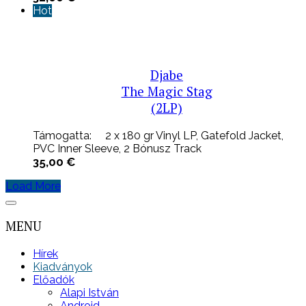
Hot
Djabe
The Magic Stag
(2LP)
Támogatta: 2 x 180 gr Vinyl LP, Gatefold Jacket,
PVC Inner Sleeve, 2 Bónusz Track
35,00
€
Load More
MENU
Hírek
Kiadványok
Előadók
Alapi István
Android