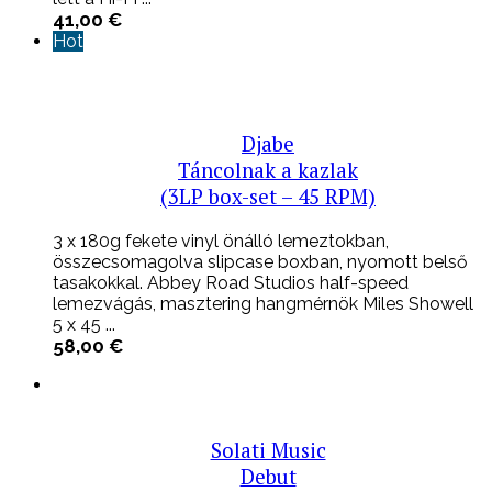
41,00
€
Hot
Djabe
Táncolnak a kazlak
(3LP box-set – 45 RPM)
3 x 180g fekete vinyl önálló lemeztokban,
összecsomagolva slipcase boxban, nyomott belső
tasakokkal. Abbey Road Studios half-speed
lemezvágás, masztering hangmérnök Miles Showell
5 x 45 ...
58,00
€
Solati Music
Debut