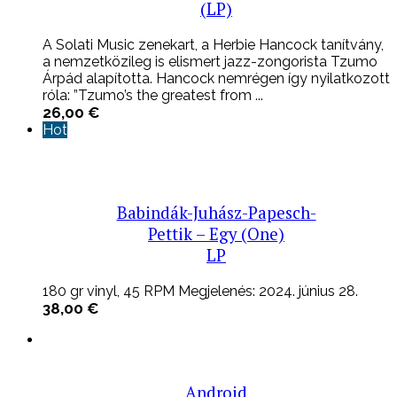
(LP)
A Solati Music zenekart, a Herbie Hancock tanítvány,
a nemzetközileg is elismert jazz-zongorista Tzumo
Árpád alapította. Hancock nemrégen így nyilatkozott
róla: ”Tzumo’s the greatest from ...
26,00
€
Hot
Babindák-Juhász-Papesch-
Pettik – Egy (One)
LP
180 gr vinyl, 45 RPM Megjelenés: 2024. június 28.
38,00
€
Android