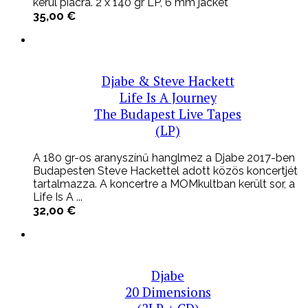
kerül piacra. 2 x 140 gr LP, 6 mm jacket
35,00
€
Djabe & Steve Hackett
Life Is A Journey
The Budapest Live Tapes
(LP)
A 180 gr-os aranyszínű hanglmez a Djabe 2017-ben
Budapesten Steve Hackettel adott közös koncertjét
tartalmazza. A koncertre a MOMkultban került sor, a
Life Is A ...
32,00
€
Djabe
20 Dimensions