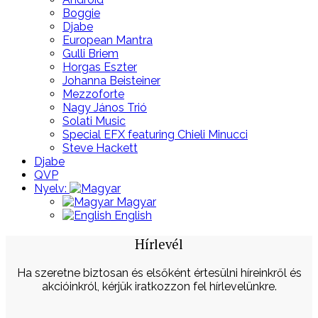
Boggie
Djabe
European Mantra
Gulli Briem
Horgas Eszter
Johanna Beisteiner
Mezzoforte
Nagy János Trió
Solati Music
Special EFX featuring Chieli Minucci
Steve Hackett
Djabe
QVP
Nyelv:
Magyar
English
Hírlevél
Ha szeretne biztosan és elsőként értesülni híreinkről és
akcióinkról, kérjük iratkozzon fel hírlevelünkre.