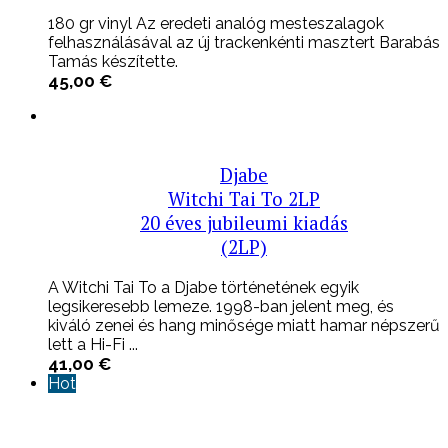
180 gr vinyl Az eredeti analóg mesteszalagok
felhasználásával az új trackenkénti masztert Barabás
Tamás készítette.
45,00
€
Djabe
Witchi Tai To 2LP
20 éves jubileumi kiadás
(2LP)
A Witchi Tai To a Djabe történetének egyik
legsikeresebb lemeze. 1998-ban jelent meg, és
kiváló zenei és hang minősége miatt hamar népszerű
lett a Hi-Fi ...
41,00
€
Hot