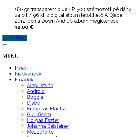
180 gr, transparent blue LP, 500 számozott példány
24 bit / 96 kHz digital album letölthető A Djabe
2012-ben a Down And Up album megjelenése ...
32,00
€
Load More
MENU
Hírek
Kiadványok
Előadók
Alapi István
Android
Boggie
Djabe
European Mantra
Gulli Briem
Horgas Eszter
Johanna Beisteiner
Mezzoforte