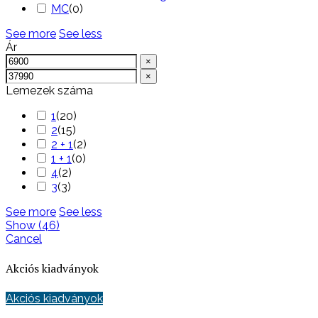
MC
(
0
)
See more
See less
Ár
×
×
Lemezek száma
1
(
20
)
2
(
15
)
2 + 1
(
2
)
1 + 1
(
0
)
4
(
2
)
3
(
3
)
See more
See less
Show
(
46
)
Cancel
Akciós kiadványok
Akciós kiadványok