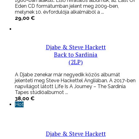
1980-ban alakult. Első hivatalos albumuk, az East Of
Eden CD formátumban jelent meg 2009-ben,
melynek 10. évfordulója alkalmából a ...
29,00
€
Djabe & Steve Hackett
Back to Sardinia
(2LP)
A Djabe zenekar már negyedik közös albumát
jelenteti meg Steve Hackettel Angliában. A 2017-ben
napvilágot látott Life Is A Journey – The Sardinia
Tapes stúdióalbumot ...
38,00
€
Hot
Djabe & Steve Hackett