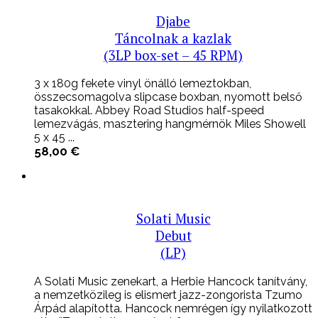
Djabe
Táncolnak a kazlak
(3LP box-set – 45 RPM)
3 x 180g fekete vinyl önálló lemeztokban,
összecsomagolva slipcase boxban, nyomott belső
tasakokkal. Abbey Road Studios half-speed
lemezvágás, masztering hangmérnök Miles Showell
5 x 45 ...
58,00
€
Solati Music
Debut
(LP)
A Solati Music zenekart, a Herbie Hancock tanítvány,
a nemzetközileg is elismert jazz-zongorista Tzumo
Árpád alapította. Hancock nemrégen így nyilatkozott