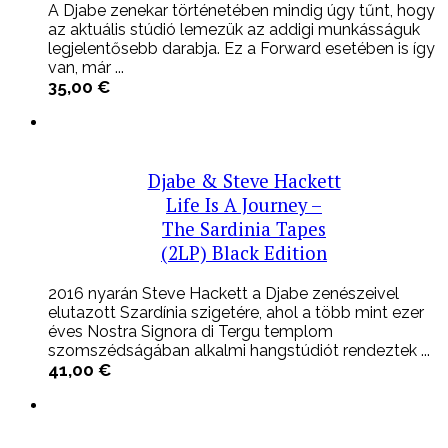
A Djabe zenekar történetében mindig úgy tűnt, hogy
az aktuális stúdió lemezük az addigi munkásságuk
legjelentősebb darabja. Ez a Forward esetében is így
van, már ...
35,00
€
Djabe & Steve Hackett
Life Is A Journey –
The Sardinia Tapes
(2LP) Black Edition
2016 nyarán Steve Hackett a Djabe zenészeivel
elutazott Szardínia szigetére, ahol a több mint ezer
éves Nostra Signora di Tergu templom
szomszédságában alkalmi hangstúdiót rendeztek ...
41,00
€