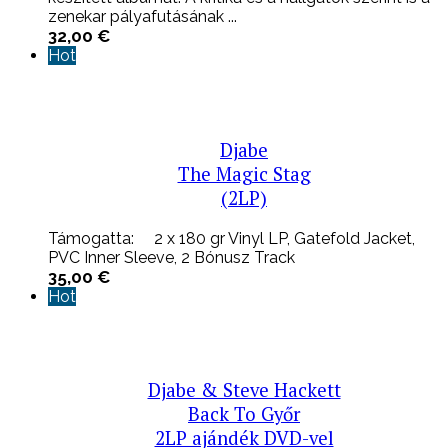
zenekar pályafutásának ...
32,00
€
Hot
Djabe
The Magic Stag
(2LP)
Támogatta: 2 x 180 gr Vinyl LP, Gatefold Jacket,
PVC Inner Sleeve, 2 Bónusz Track
35,00
€
Hot
Djabe & Steve Hackett
Back To Győr
2LP ajándék DVD-vel