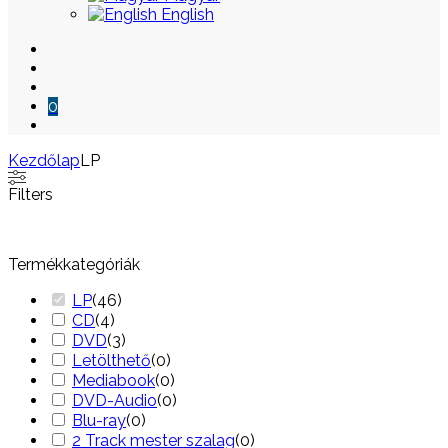
English
0
Kezdőlap
LP
Skip
Filters
to
content
Termékkategóriák
LP
(
46
)
CD
(
4
)
DVD
(
3
)
Letölthető
(
0
)
Mediabook
(
0
)
DVD-Audio
(
0
)
Blu-ray
(
0
)
2 Track mester szalag
(
0
)