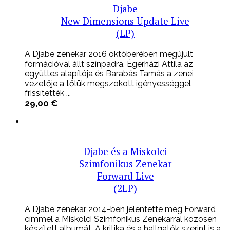
Djabe
New Dimensions Update Live
(LP)
A Djabe zenekar 2016 októberében megújult
formációval állt színpadra. Égerházi Attila az
együttes alapítója és Barabás Tamás a zenei
vezetője a tőlük megszokott igényességgel
frissítették ...
29,00
€
Djabe és a Miskolci
Szimfonikus Zenekar
Forward Live
(2LP)
A Djabe zenekar 2014-ben jelentette meg Forward
címmel a Miskolci Szimfonikus Zenekarral közösen
készített albumát. A kritika és a hallgatók szerint is a