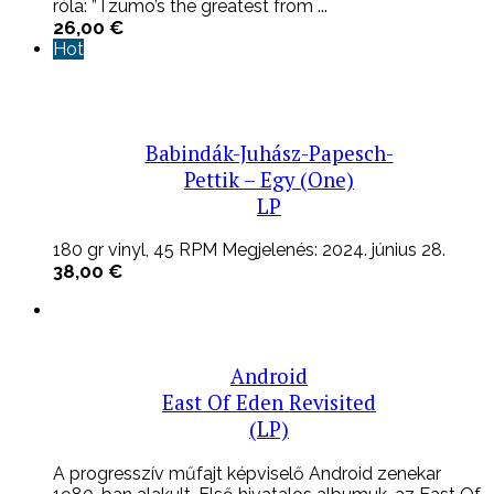
róla: ”Tzumo’s the greatest from ...
26,00
€
Hot
Babindák-Juhász-Papesch-
Pettik – Egy (One)
LP
180 gr vinyl, 45 RPM Megjelenés: 2024. június 28.
38,00
€
Android
East Of Eden Revisited
(LP)
A progresszív műfajt képviselő Android zenekar