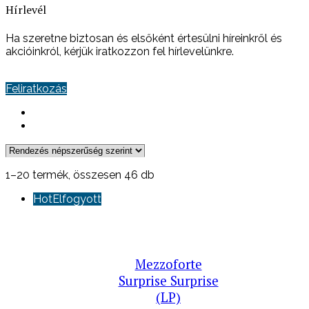
Hírlevél
Ha szeretne biztosan és elsőként értesülni híreinkről és
akcióinkról, kérjük iratkozzon fel hírlevelünkre.
Feliratkozás
Sorted
1–20 termék, összesen 46 db
by
Hot
Elfogyott
popularity
Mezzoforte
Surprise Surprise
(LP)