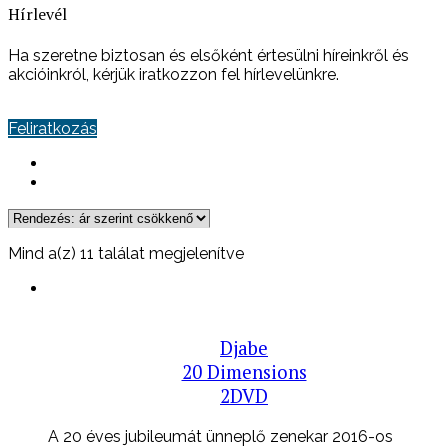
Hírlevél
Ha szeretne biztosan és elsőként értesülni híreinkről és
akcióinkról, kérjük iratkozzon fel hírlevelünkre.
Feliratkozás
Sorted
Mind a(z) 11 találat megjelenítve
by
price:
high
to
Djabe
low
20 Dimensions
2DVD
A 20 éves jubileumát ünneplő zenekar 2016-os