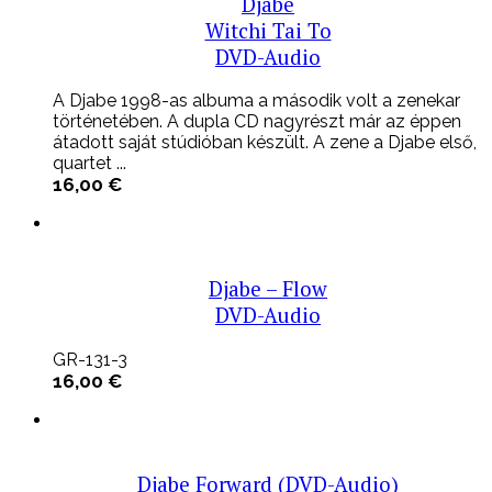
Djabe
Witchi Tai To
DVD-Audio
A Djabe 1998-as albuma a második volt a zenekar
történetében. A dupla CD nagyrészt már az éppen
átadott saját stúdióban készült. A zene a Djabe első,
quartet ...
16,00
€
Djabe – Flow
DVD-Audio
GR-131-3
16,00
€
Djabe Forward (DVD-Audio)