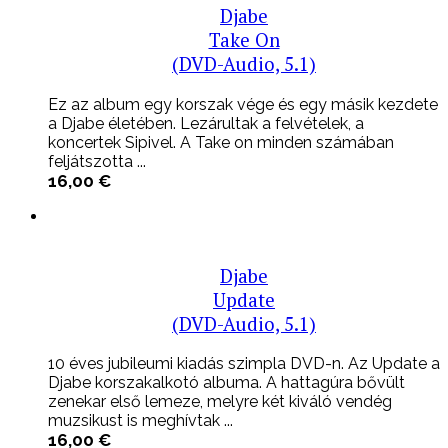
Djabe
Take On
(DVD-Audio, 5.1)
Ez az album egy korszak vége és egy másik kezdete
a Djabe életében. Lezárultak a felvételek, a
koncertek Sipivel. A Take on minden számában
feljátszotta ...
16,00
€
Djabe
Update
(DVD-Audio, 5.1)
10 éves jubileumi kiadás szimpla DVD-n. Az Update a
Djabe korszakalkotó albuma. A hattagúra bővült
zenekar első lemeze, melyre két kiváló vendég
muzsikust is meghívtak ...
16,00
€