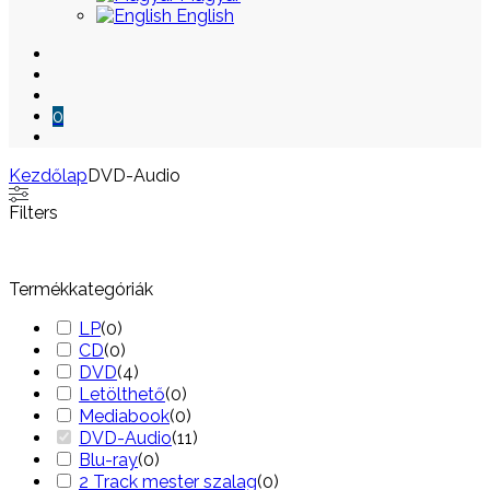
English
0
Kezdőlap
DVD-Audio
Skip
Filters
to
content
Termékkategóriák
LP
(
0
)
CD
(
0
)
DVD
(
4
)
Letölthető
(
0
)
Mediabook
(
0
)
DVD-Audio
(
11
)
Blu-ray
(
0
)
2 Track mester szalag
(
0
)