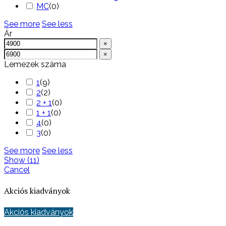
MC
(
0
)
See more
See less
Ár
×
×
Lemezek száma
1
(
9
)
2
(
2
)
2 + 1
(
0
)
1 + 1
(
0
)
4
(
0
)
3
(
0
)
See more
See less
Show
(
11
)
Cancel
Akciós kiadványok
Akciós kiadványok