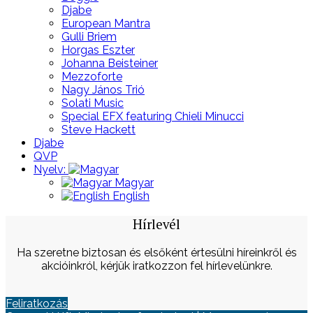
Djabe
European Mantra
Gulli Briem
Horgas Eszter
Johanna Beisteiner
Mezzoforte
Nagy János Trió
Solati Music
Special EFX featuring Chieli Minucci
Steve Hackett
Djabe
QVP
Nyelv:
Magyar
English
Hírlevél
Ha szeretne biztosan és elsőként értesülni híreinkről és
akcióinkról, kérjük iratkozzon fel hírlevelünkre.
Feliratkozás