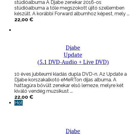
stúdióalbuma A Djabe zenekar 2016-os
stúdióalbuma a tőle megszokott újító szellemben
készült. A korábbi Forward albumhoz képest, mely ...
22,00
€
Djabe
Update
(5.1 DVD-Audio + Live DVD)
10 éves jubileumi kiadás dupla DVD-n. Az Update a
Djabe korszakalkotó eMeRTon díjas albuma. A
hattagúra bővült zenekar első lemeze, melyre két
kiváló vendég muzsikust ...
22,00
€
Hot
Djabe