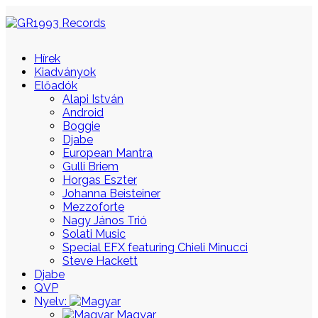
Hírek
Kiadványok
Előadók
Alapi István
Android
Boggie
Djabe
European Mantra
Gulli Briem
Horgas Eszter
Johanna Beisteiner
Mezzoforte
Nagy János Trió
Solati Music
Special EFX featuring Chieli Minucci
Steve Hackett
Djabe
QVP
Nyelv:
Magyar