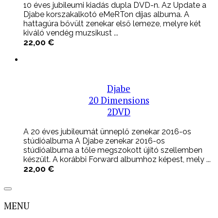
10 éves jubileumi kiadás dupla DVD-n. Az Update a
Djabe korszakalkotó eMeRTon díjas albuma. A
hattagúra bővült zenekar első lemeze, melyre két
kiváló vendég muzsikust ...
22,00
€
Djabe
20 Dimensions
2DVD
A 20 éves jubileumát ünneplő zenekar 2016-os
stúdióalbuma A Djabe zenekar 2016-os
stúdióalbuma a tőle megszokott újító szellemben
készült. A korábbi Forward albumhoz képest, mely ...
22,00
€
MENU