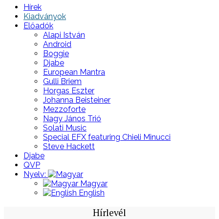
Hírek
Kiadványok
Előadók
Alapi István
Android
Boggie
Djabe
European Mantra
Gulli Briem
Horgas Eszter
Johanna Beisteiner
Mezzoforte
Nagy János Trió
Solati Music
Special EFX featuring Chieli Minucci
Steve Hackett
Djabe
QVP
Nyelv:
Magyar
English
Hírlevél