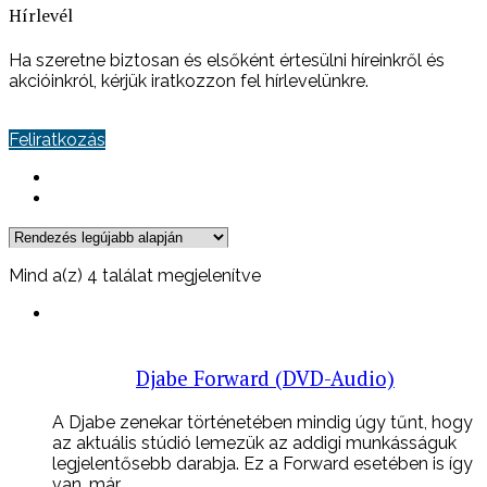
Hírlevél
Ha szeretne biztosan és elsőként értesülni híreinkről és
akcióinkról, kérjük iratkozzon fel hírlevelünkre.
Feliratkozás
Sorted
Mind a(z) 4 találat megjelenítve
by
latest
Djabe Forward (DVD-Audio)
A Djabe zenekar történetében mindig úgy tűnt, hogy
az aktuális stúdió lemezük az addigi munkásságuk
legjelentősebb darabja. Ez a Forward esetében is így
van, már ...