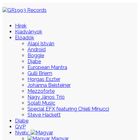
Hírek
Kiadványok
Előadók
Alapi István
Android
Boggie
Djabe
European Mantra
Gulli Briem
Horgas Eszter
Johanna Beisteiner
Mezzoforte
Nagy János Trió
Solati Music
Special EFX featuring Chieli Minucci
Steve Hackett
Djabe
QVP
Nyelv:
Magyar