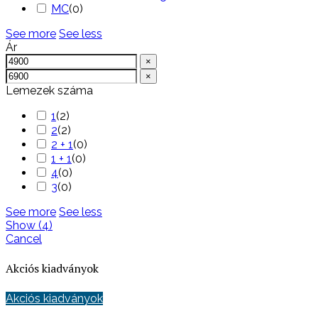
MC
(
0
)
See more
See less
Ár
×
×
Lemezek száma
1
(
2
)
2
(
2
)
2 + 1
(
0
)
1 + 1
(
0
)
4
(
0
)
3
(
0
)
See more
See less
Show
(
4
)
Cancel
Akciós kiadványok
Akciós kiadványok