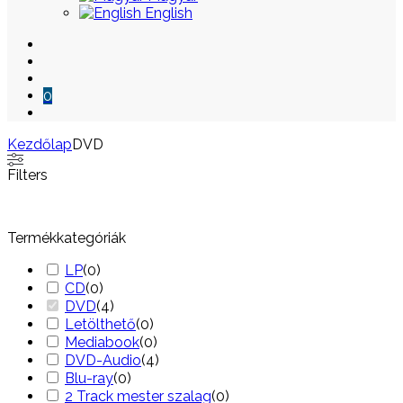
English
0
Kezdőlap
DVD
Skip
Filters
to
content
Termékkategóriák
LP
(
0
)
CD
(
0
)
DVD
(
4
)
Letölthető
(
0
)
Mediabook
(
0
)
DVD-Audio
(
4
)
Blu-ray
(
0
)
2 Track mester szalag
(
0
)