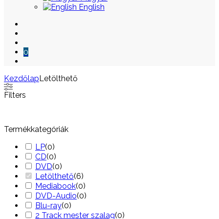
English
0
Kezdőlap
Letölthető
Skip
Filters
to
content
Termékkategóriák
LP
(
0
)
CD
(
0
)
DVD
(
0
)
Letölthető
(
6
)
Mediabook
(
0
)
DVD-Audio
(
0
)
Blu-ray
(
0
)
2 Track mester szalag
(
0
)