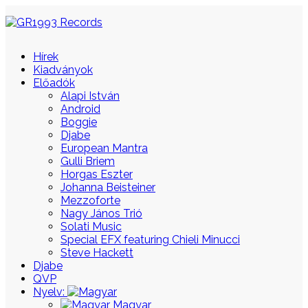
Hírek
Kiadványok
Előadók
Alapi István
Android
Boggie
Djabe
European Mantra
Gulli Briem
Horgas Eszter
Johanna Beisteiner
Mezzoforte
Nagy János Trió
Solati Music
Special EFX featuring Chieli Minucci
Steve Hackett
Djabe
QVP
Nyelv:
Magyar