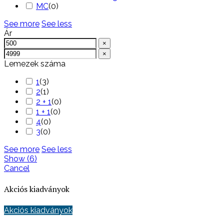
MC
(
0
)
See more
See less
Ár
×
×
Lemezek száma
1
(
3
)
2
(
1
)
2 + 1
(
0
)
1 + 1
(
0
)
4
(
0
)
3
(
0
)
See more
See less
Show
(
6
)
Cancel
Akciós kiadványok
Akciós kiadványok