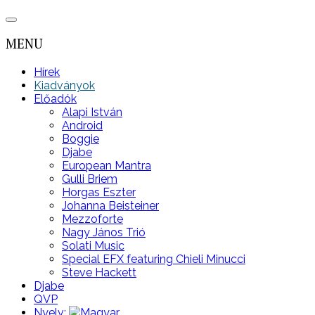
MENU
Hírek
Kiadványok
Előadók
Alapi István
Android
Boggie
Djabe
European Mantra
Gulli Briem
Horgas Eszter
Johanna Beisteiner
Mezzoforte
Nagy János Trió
Solati Music
Special EFX featuring Chieli Minucci
Steve Hackett
Djabe
QVP
Nyelv: