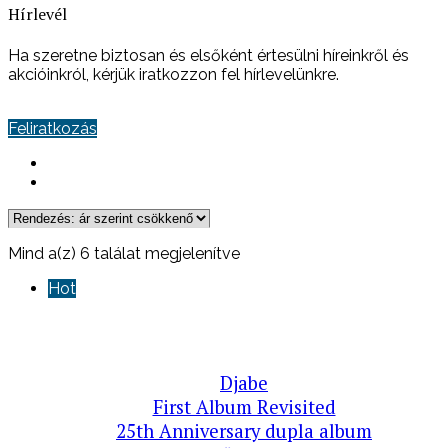
Hírlevél
Ha szeretne biztosan és elsőként értesülni híreinkről és
akcióinkról, kérjük iratkozzon fel hírlevelünkre.
Feliratkozás
Sorted
Mind a(z) 6 találat megjelenítve
by
Hot
price:
high
to
low
Djabe
First Album Revisited
25th Anniversary dupla album