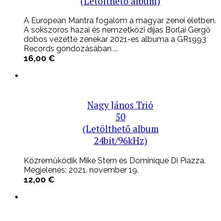
(Letölthető album)
A European Mantra fogalom a magyar zenei életben.
A sokszoros hazai és nemzetközi díjas Borlai Gergő
dobos vezette zenekar 2021-es albuma a GR1993
Records gondozásában ...
16,00
€
Nagy János Trió
50
(Letölthető album
24bit/96kHz)
Közreműködik Mike Stern és Dominique Di Piazza.
Megjelenés: 2021. november 19.
12,00
€