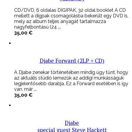
CD/DVD, 6 oldalas DIGIPAK, 32 oldal booklet A CD
mellett a digpak csomagolásba bekerült egy DVD is,
mely az album teljes anyagát tartalmazza
nagyfelbontású (24 ...
35,00
€
Djabe Forward (2LP + CD)
A Djabe zenekar történetében mindig úgy tűnt, hogy
az aktuális stúdió lemezük az addigi munkásságuk
legjelentősebb darabja. Ez a Forward esetében is így
van, már ...
35,00
€
Djabe
special guest Steve Hackett