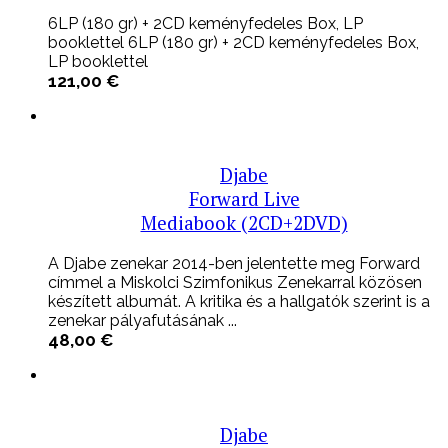
6LP (180 gr) + 2CD keményfedeles Box, LP
booklettel 6LP (180 gr) + 2CD keményfedeles Box,
LP booklettel
121,00
€
Djabe
Forward Live
Mediabook (2CD+2DVD)
A Djabe zenekar 2014-ben jelentette meg Forward
címmel a Miskolci Szimfonikus Zenekarral közösen
készített albumát. A kritika és a hallgatók szerint is a
zenekar pályafutásának ...
48,00
€
Djabe