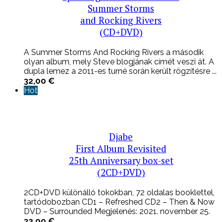
Summer Storms
and Rocking Rivers
(CD+DVD)
A Summer Storms And Rocking Rivers a második
olyan album, mely Steve blogjának címét veszi át. A
dupla lemez a 2011-es turné során került rögzítésre ...
32,00
€
Hot
Djabe
First Album Revisited
25th Anniversary box-set
(2CD+DVD)
2CD+DVD különálló tokokban, 72 oldalas booklettel,
tartódobozban CD1 – Refreshed CD2 – Then & Now
DVD – Surrounded Megjelenés: 2021. november 25.
32,00
€