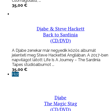
csomagolású, ...
35,00
€
Djabe & Steve Hackett
Back to Sardinia
(CD/DVD)
A Djabe zenekar már negyedik közös albumát
jelenteti meg Steve Hackettel Angliában. A 2017-ben
napvilágot látott Life Is A Journey – The Sardinia
Tapes stúdióalbumot ...
35,00
€
Hot
Djabe
The Magic Stag
(CD/DVD)