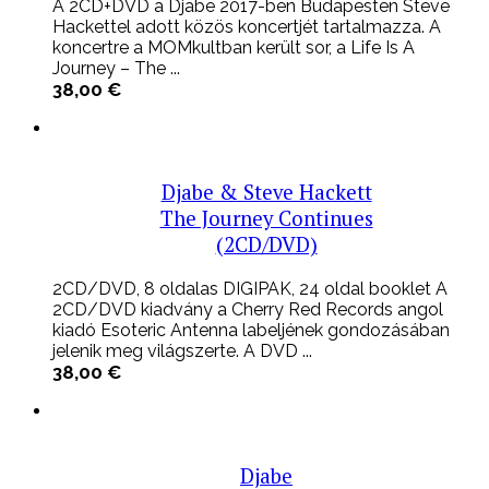
A 2CD+DVD a Djabe 2017-ben Budapesten Steve
Hackettel adott közös koncertjét tartalmazza. A
koncertre a MOMkultban került sor, a Life Is A
Journey – The ...
38,00
€
Djabe & Steve Hackett
The Journey Continues
(2CD/DVD)
2CD/DVD, 8 oldalas DIGIPAK, 24 oldal booklet A
2CD/DVD kiadvány a Cherry Red Records angol
kiadó Esoteric Antenna labeljének gondozásában
jelenik meg világszerte. A DVD ...
38,00
€
Djabe