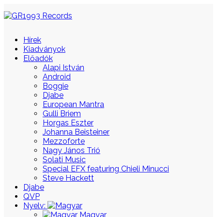
Hírek
Kiadványok
Előadók
Alapi István
Android
Boggie
Djabe
European Mantra
Gulli Briem
Horgas Eszter
Johanna Beisteiner
Mezzoforte
Nagy János Trió
Solati Music
Special EFX featuring Chieli Minucci
Steve Hackett
Djabe
QVP
Nyelv:
Magyar