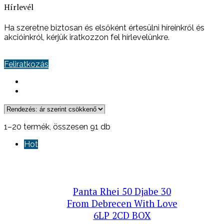
Hírlevél
Ha szeretne biztosan és elsőként értesülni híreinkről és
akcióinkról, kérjük iratkozzon fel hírlevelünkre.
Feliratkozás
Sorted
1–20 termék, összesen 91 db
by
Hot
price:
high
to
low
Panta Rhei 50 Djabe 30
From Debrecen With Love
6LP 2CD BOX