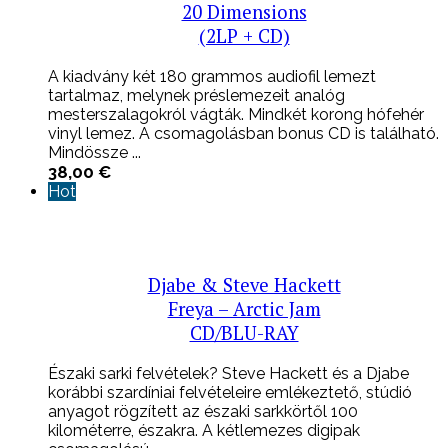
20 Dimensions
(2LP + CD)
A kiadvány két 180 grammos audiofil lemezt
tartalmaz, melynek préslemezeit analóg
mesterszalagokról vágták. Mindkét korong hófehér
vinyl lemez. A csomagolásban bonus CD is található.
Mindössze ...
38,00
€
Hot
Djabe & Steve Hackett
Freya – Arctic Jam
CD/BLU-RAY
Északi sarki felvételek? Steve Hackett és a Djabe
korábbi szardíniai felvételeire emlékeztető, stúdió
anyagot rögzített az északi sarkkörtől 100
kilométerre, északra. A kétlemezes digipak