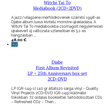
Witchi Tai To
Mediabook (2CD+2DVD)
A jazz/világzene mérföldkövének számító 1998-as
Djabe album luxus kivitelű monstre újrakiadása. A
Witchi Tai To médiabookba csomagolt négylemezes
újrakevert új változata sztereóban és 5.1-es
hangzásban ...
48,00
€
Hot
Djabe
First Album Revisited
LP + 25th Anniversary box-set
2CD+DVD
LP (GR-149-1) 140 gr átlátszó sárga vinyl - Quality
Vinyl Projects 2CD+DVD (GR-149) különálló
tokokban, 72 oldalas booklettel, tartódobozban CD1
– Refreshed CD2 – Then ...