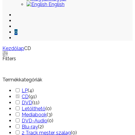
English
0
Kezdőlap
CD
Skip
Filters
to
content
Termékkategóriák
LP
(
4
)
CD
(
91
)
DVD
(
11
)
Letölthető
(
0
)
Mediabook
(
3
)
DVD-Audio
(
0
)
Blu-ray
(
2
)
2 Track mester szalag
(
0
)