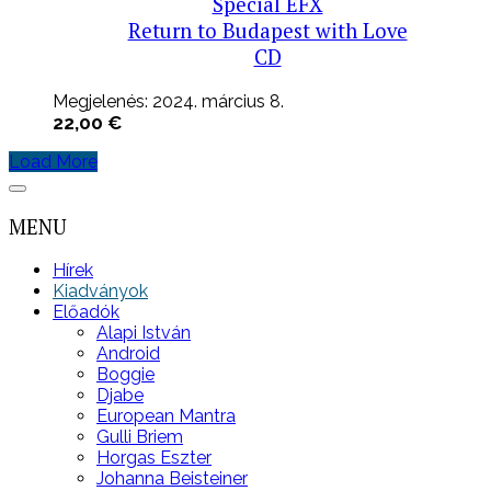
Special EFX
Return to Budapest with Love
CD
Megjelenés: 2024. március 8.
22,00
€
Load More
MENU
Hírek
Kiadványok
Előadók
Alapi István
Android
Boggie
Djabe
European Mantra
Gulli Briem
Horgas Eszter
Johanna Beisteiner