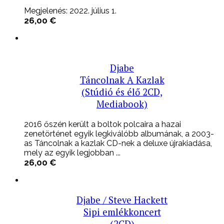
Megjelenés: 2022. július 1.
26,00
€
Djabe
Táncolnak A Kazlak
(Stúdió és élő 2CD,
Mediabook)
2016 őszén került a boltok polcaira a hazai
zenetörténet egyik legkiválóbb albumának, a 2003-
as Táncolnak a kazlak CD-nek a deluxe újrakiadása,
mely az egyik legjobban ...
26,00
€
Djabe / Steve Hackett
Sipi emlékkoncert