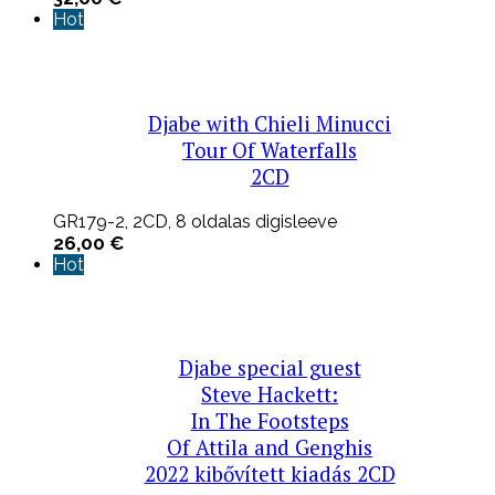
Hot
Djabe with Chieli Minucci
Tour Of Waterfalls
2CD
GR179-2, 2CD, 8 oldalas digisleeve
26,00
€
Hot
Djabe special guest
Steve Hackett:
In The Footsteps
Of Attila and Genghis
2022 kibővített kiadás 2CD