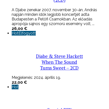
(2CD)
A Djabe zenekar 2007. november 30-án, András
napján minden idők legjobb koncertjét adta
Budapesten a Petőfi Csarnokban. Az előadás
apropója sajnos egy szomorú esemény volt, ...
26,00
€
Hot
Elfogyott
Djabe & Steve Hackett
When The Sound
Turns Sweet – 2CD
Megjelenés: 2024. április 19.
22,00
€
Hot