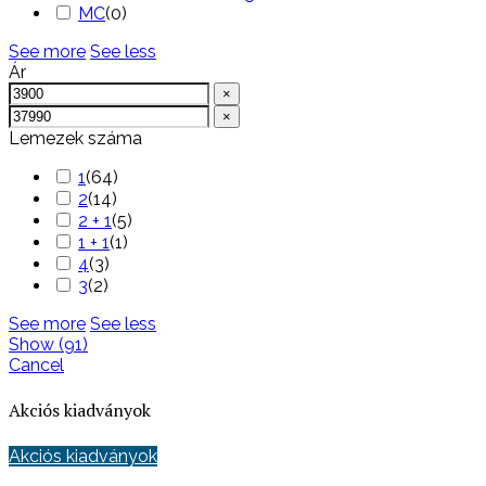
MC
(
0
)
See more
See less
Ár
×
×
Lemezek száma
1
(
64
)
2
(
14
)
2 + 1
(
5
)
1 + 1
(
1
)
4
(
3
)
3
(
2
)
See more
See less
Show
(
91
)
Cancel
Akciós kiadványok
Akciós kiadványok