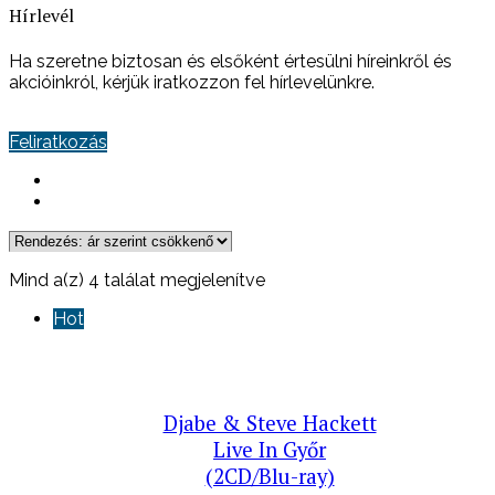
Hírlevél
Ha szeretne biztosan és elsőként értesülni híreinkről és
akcióinkról, kérjük iratkozzon fel hírlevelünkre.
Feliratkozás
Sorted
Mind a(z) 4 találat megjelenítve
by
Hot
price:
high
to
low
Djabe & Steve Hackett
Live In Győr
(2CD/Blu-ray)