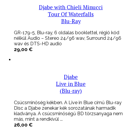
Djabe with Chieli Minucci
Tour Of Waterfalls
Blu-Ray
GR-179-5, Blu-ray, 6 oldalas booklettel, régió kód
nélkül Audio – Stereo 24/96 wav, Surround 24/96
wav és DTS-HD audio
29,00
€
Djabe
Live in Blue
(Blu-ray)
Csúcsminőség kékben. A Live in Blue című Blu-ray
Disc a Djabe zenekar kék sorozatának harmadik
kiadványa. A csúcsminőségű BD törzsanyaga nem
más, mint a rendkívül ...
26,00
€