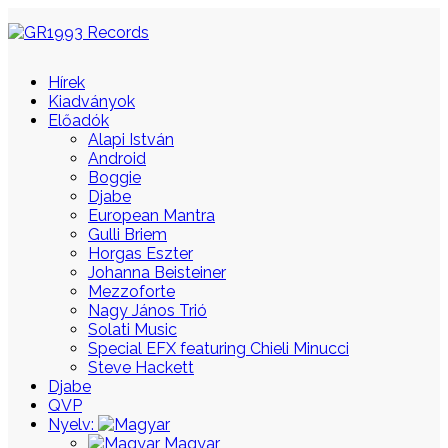
Hírek
Kiadványok
Előadók
Alapi István
Android
Boggie
Djabe
European Mantra
Gulli Briem
Horgas Eszter
Johanna Beisteiner
Mezzoforte
Nagy János Trió
Solati Music
Special EFX featuring Chieli Minucci
Steve Hackett
Djabe
QVP
Nyelv:
Magyar