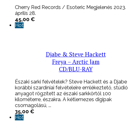
Cherry Red Records / Esoteric Megjelenés 2023.
április 28.
45,00
€
Hot
Djabe & Steve Hackett
Freya – Arctic Jam
CD/BLU-RAY
Északi sarki felvételek? Steve Hackett és a Djabe
korábbi szardíniai felvételeire emlékeztető, stúdió
anyagot rögzített az északi sarkkörtől 100
kilométerre, északra. A kétlemezes digipak
csomagolású, ...
35,00
€
Hot