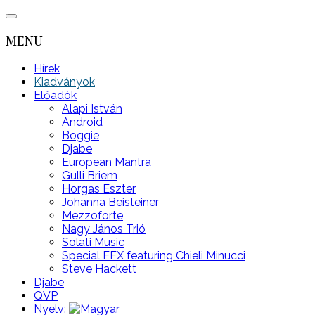
MENU
Hírek
Kiadványok
Előadók
Alapi István
Android
Boggie
Djabe
European Mantra
Gulli Briem
Horgas Eszter
Johanna Beisteiner
Mezzoforte
Nagy János Trió
Solati Music
Special EFX featuring Chieli Minucci
Steve Hackett
Djabe
QVP
Nyelv: