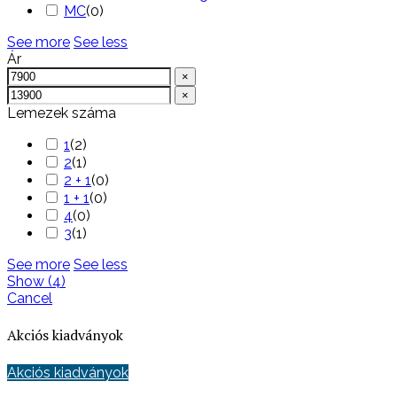
MC
(
0
)
See more
See less
Ár
×
×
Lemezek száma
1
(
2
)
2
(
1
)
2 + 1
(
0
)
1 + 1
(
0
)
4
(
0
)
3
(
1
)
See more
See less
Show
(
4
)
Cancel
Akciós kiadványok
Akciós kiadványok