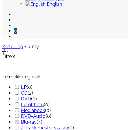
English
0
Kezdőlap
Blu-ray
Skip
Filters
to
content
Termékkategóriák
LP
(
0
)
CD
(
2
)
DVD
(
0
)
Letölthető
(
0
)
Mediabook
(
0
)
DVD-Audio
(
0
)
Blu-ray
(
4
)
2 Track mester szalag
(
0
)