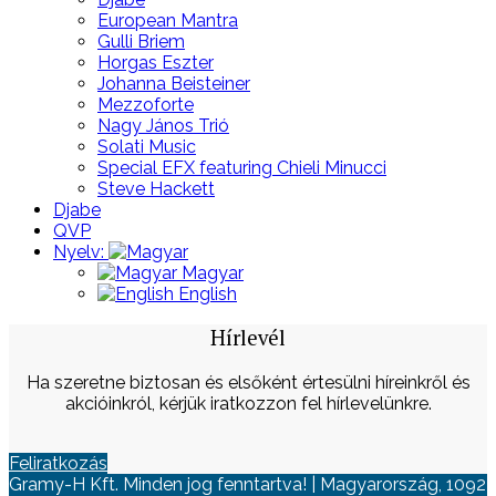
European Mantra
Gulli Briem
Horgas Eszter
Johanna Beisteiner
Mezzoforte
Nagy János Trió
Solati Music
Special EFX featuring Chieli Minucci
Steve Hackett
Djabe
QVP
Nyelv:
Magyar
English
Hírlevél
Ha szeretne biztosan és elsőként értesülni híreinkről és
akcióinkról, kérjük iratkozzon fel hírlevelünkre.
Feliratkozás
Gramy-H Kft. Minden jog fenntartva! | Magyarország, 1092