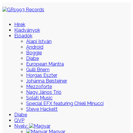
Hírek
Kiadványok
Előadók
Alapi István
Android
Boggie
Djabe
European Mantra
Gulli Briem
Horgas Eszter
Johanna Beisteiner
Mezzoforte
Nagy János Trió
Solati Music
Special EFX featuring Chieli Minucci
Steve Hackett
Djabe
QVP
Nyelv:
Magyar