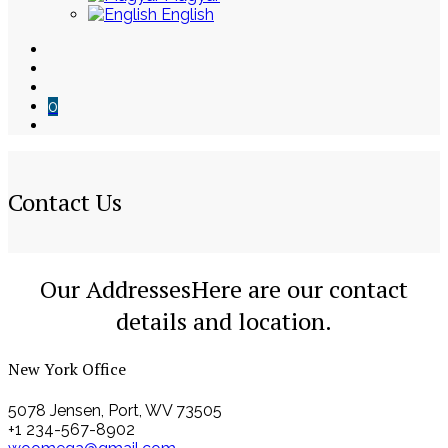
English
0
Contact Us
Skip
Our Addresses
Here are our contact
to
details and location.
content
New York Office
5078 Jensen, Port, WV 73505
+1 234-567-8902